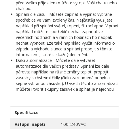
před Vaším příjezdem můžete vytopit Vaši chatu nebo
chalupu.
Spínání dle času - Můžete zapínat a vypínat vybrané
spotřebiče ve Vámi zvolený čas. Nejčastěji využijete
například při spínání světel, topení, filtrací apod. V praxi
například můžete spotřebič nechat zapnout ve
večerních hodinách a v ranních hodinách ho naopak
nechat vypnout. Lze také například využít informací o
západu a východu slunce a spínání propojit s těmito
informacemi, které se každý den mění.
Další automatizace - Můžete dále vytvářet
automatizace dle Vašich představ. Spínání lze dále
párovat například na různé změny teplot, propojit
zásuvky s chytrými čidly (čidlo zaznamená pohyb a
sepne vybranou zásuvku). U všech těchto automatizací
můžete i tvořit skupiny zásuvek a spínat je najednou.
Specifikace
100-240VAC
Vstupní napětí