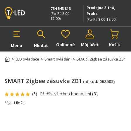
Prodejna Žitná,
734 543 813
(Po-Pá 8:00-
Praha
17:00
)
(Po-Pá 8:00-18:00
)
Oblíbené
Můj účet
Košík
Menu
Hledat
Hledat v produktech
>
LED ovladače
>
Smart ovládání
>
SMART Zigbee zásuvka ZB1
SMART Zigbee zásuvka ZB1
(id kód:
068505
)
(3)
(5)
Přečíst všechna hodnocení
Uložit