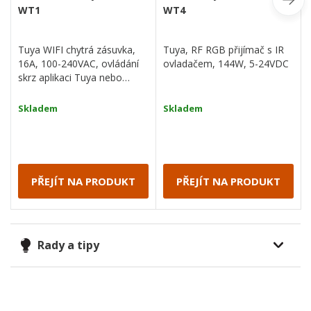
WT1
WT4
Tuya WIFI chytrá zásuvka,
Tuya, RF RGB přijímač s IR
16A, 100-240VAC, ovládání
ovladačem, 144W, 5-24VDC
skrz aplikaci Tuya nebo
Smart Life, IOS, Android
Skladem
Skladem
PŘEJÍT NA PRODUKT
PŘEJÍT NA PRODUKT
Rady a tipy