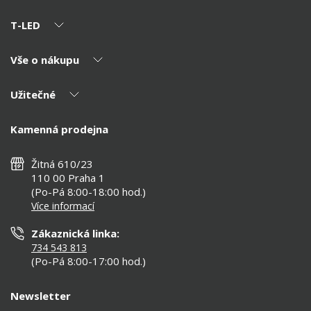
T-LED
Vše o nákupu
O nás
Naši partneři
Užitečné
Výhody T-LED
Kontakty
Doprava a platba
Kalkulačky
Kamenná prodejna
Reklamace a vrácení
Montáž
Tipy, rady a instalace
Všeobecné obchodní podmínky
Nejčastější dotazy
Žitná 610/23
Zásady ochrany soukromí
Než koupíte
110 00 Praha 1
Nastavení cookies
(Po-Pá 8:00-18:00 hod.)
Osvětlení dle místnosti
Více informací
Prohlášení o přístupnosti
Zákaznická linka:
734 543 813
(Po-Pá 8:00-17:00 hod.)
Newsletter