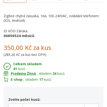
ZigBee chytrá zásuvka, 16A, 100-240VAC, ovládání telefonem
(IOS, Android)
ID KÓD:
Záruka:
068505
24 měsíců
350,00 Kč
za kus
(
289,26 Kč
za kus bez DPH)
Celkem skladem
41
kusů
Prodejna Žitná
, skladem
24
kusů
E-shop
, skladem
17
kusů
Zvolte počet kusů: