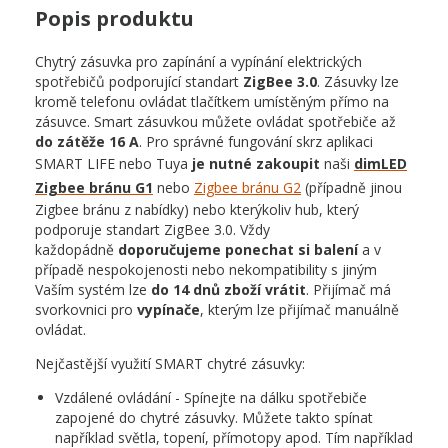
Popis produktu
Chytrý zásuvka pro zapínání a vypínání elektrických
spotřebičů podporující standart
ZigBee 3.0
. Zásuvky lze
kromě telefonu ovládat tlačítkem umístěným přímo na
zásuvce. Smart zásuvkou můžete ovládat spotřebiče až
do zátěže 16 A
. Pro správné fungování skrz aplikaci
SMART LIFE nebo Tuya
je nutné zakoupit
naši
dimLED
Zigbee bránu G1
nebo
Zigbee bránu G2
(případně jinou
Zigbee bránu z nabídky) nebo kterýkoliv hub, který
podporuje standart ZigBee 3.0. Vždy
každopádně
doporučujeme ponechat si balení
a v
případě nespokojenosti nebo nekompatibility s jiným
Vaším systém lze
do 14 dnů zboží vrátit
. Přijímač má
svorkovnici pro
vypínače
, kterým lze přijímač manuálně
ovládat.
Nejčastější využití SMART chytré zásuvky:
Vzdálené ovládání - Spínejte na dálku spotřebiče
zapojené do chytré zásuvky. Můžete takto spínat
například světla, topení, přímotopy apod. Tím například