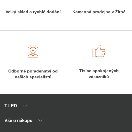
Velký sklad a rychlé dodání
Kamenná prodejna v Žitné
Tisíce spokojených
Odborné poradenství od
zákazníků
našich specialistů
T-LED
Vše o nákupu
O nás
Naši partneři