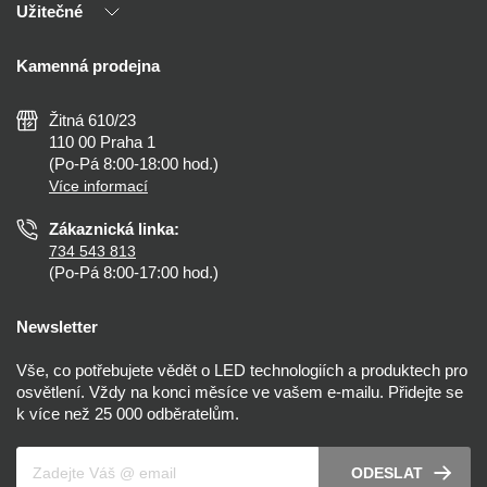
Užitečné
Výhody T-LED
Kontakty
Doprava a platba
Kalkulačky
Kamenná prodejna
Reklamace a vrácení
Montáž
Tipy, rady a instalace
Všeobecné obchodní podmínky
Nejčastější dotazy
Žitná 610/23
Zásady ochrany soukromí
Než koupíte
110 00 Praha 1
Nastavení cookies
(Po-Pá 8:00-18:00 hod.)
Osvětlení dle místnosti
Více informací
Prohlášení o přístupnosti
Zákaznická linka:
734 543 813
(Po-Pá 8:00-17:00 hod.)
Newsletter
Vše, co potřebujete vědět o LED technologiích a produktech pro
osvětlení. Vždy na konci měsíce ve vašem e-mailu. Přidejte se
k více než 25 000 odběratelům.
Váš e-mail
ODESLAT