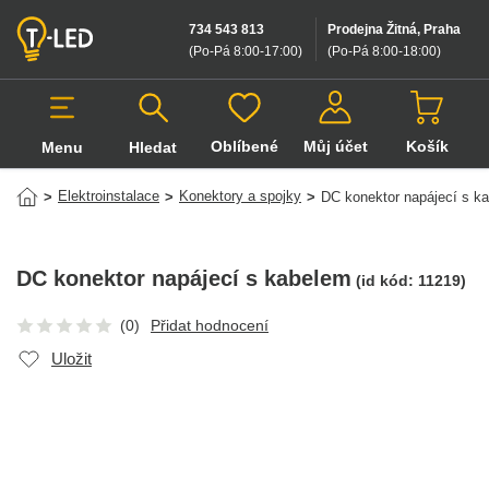
734 543 813
Prodejna Žitná, Praha
(Po-Pá 8:00-17:00
)
(Po-Pá 8:00-18:00
)
Oblíbené
Můj účet
Košík
Menu
Hledat
Hledat v produktech
Elektroinstalace
Konektory a spojky
>
>
>
DC konektor napájecí s k
DC konektor napájecí s kabelem
(id kód:
11219
)
(0)
Přidat hodnocení
Uložit