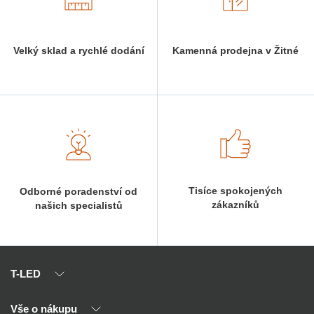
Velký sklad a rychlé dodání
Kamenná prodejna v Žitné
Tisíce spokojených
Odborné poradenství od
zákazníků
našich specialistů
T-LED
Vše o nákupu
O nás