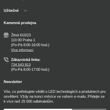
Naši partneři
Užitečné
Výhody T-LED
Kontakty
Doprava a platba
Kalkulačky
Kamenná prodejna
Reklamace a vrácení
Montáž
Tipy, rady a instalace
Všeobecné obchodní podmínky
Nejčastější dotazy
Žitná 610/23
Zásady ochrany soukromí
Než koupíte
110 00 Praha 1
Nastavení cookies
(Po-Pá 8:00-18:00 hod.)
Osvětlení dle místnosti
Více informací
Prohlášení o přístupnosti
Zákaznická linka:
734 543 813
(Po-Pá 8:00-17:00 hod.)
Newsletter
Vše, co potřebujete vědět o LED technologiích a produktech pro
osvětlení. Vždy na konci měsíce ve vašem e-mailu. Přidejte se
k více než 25 000 odběratelům.