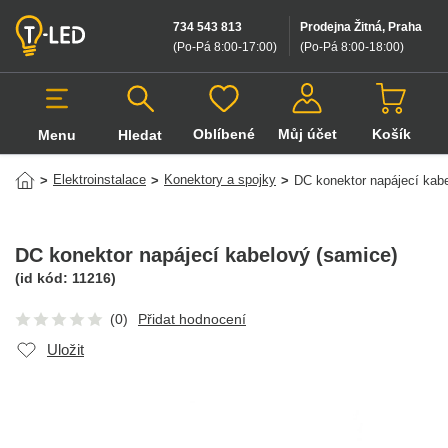
734 543 813
Prodejna Žitná, Praha
(Po-Pá 8:00-17:00
)
(Po-Pá 8:00-18:00
)
Oblíbené
Můj účet
Košík
Menu
Hledat
Hledat v produktech
Elektroinstalace
Konektory a spojky
>
>
>
DC konektor napájecí kab
DC konektor napájecí kabelový (samice)
(id kód:
11216
)
(0)
Přidat hodnocení
Uložit