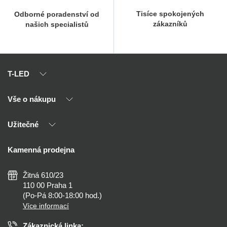
Tisíce spokojených
Odborné poradenství od
zákazníků
našich specialistů
T-LED
Vše o nákupu
O nás
Naši partneři
Užitečné
Výhody T-LED
Kontakty
Doprava a platba
Kalkulačky
Kamenná prodejna
Reklamace a vrácení
Montáž
Tipy, rady a instalace
Všeobecné obchodní podmínky
Nejčastější dotazy
Žitná 610/23
Zásady ochrany soukromí
Než koupíte
110 00 Praha 1
Nastavení cookies
(Po-Pá 8:00-18:00 hod.)
Osvětlení dle místnosti
Více informací
Prohlášení o přístupnosti
Zákaznická linka: