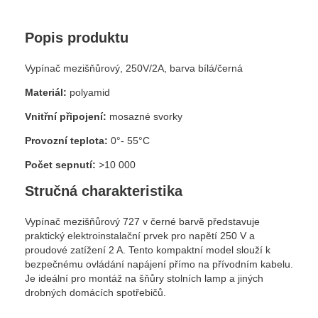
Popis produktu
Vypínač mezišňůrový, 250V/2A, barva bílá/černá
Materiál:
polyamid
Vnitřní připojení:
mosazné svorky
Provozní teplota:
0°- 55°C
Počet sepnutí:
>10 000
Stručná charakteristika
Vypínač mezišňůrový 727 v černé barvě představuje
praktický elektroinstalační prvek pro napětí 250 V a
proudové zatížení 2 A. Tento kompaktní model slouží k
bezpečnému ovládání napájení přímo na přívodním kabelu.
Je ideální pro montáž na šňůry stolních lamp a jiných
drobných domácích spotřebičů.