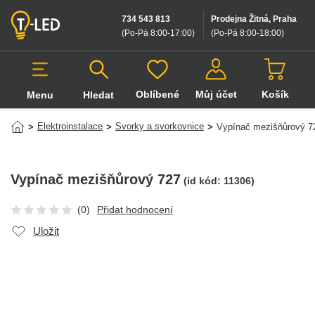
734 543 813
Prodejna Žitná, Praha
(Po-Pá 8:00-17:00
)
(Po-Pá 8:00-18:00
)
Oblíbené
Můj účet
Košík
Menu
Hledat
Hledat v produktech
Elektroinstalace
Svorky a svorkovnice
>
>
>
Vypínač mezišňůrový 7
Vypínač mezišňůrový 727
(id kód:
11306
)
(0)
Přidat hodnocení
Uložit