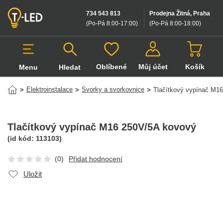
734 543 813
Prodejna Žitná, Praha
(Po-Pá 8:00-17:00
)
(Po-Pá 8:00-18:00
)
Oblíbené
Můj účet
Košík
Menu
Hledat
Hledat v produktech
Elektroinstalace
Svorky a svorkovnice
>
>
>
Tlačítkový vypínač M1
Tlačítkový vypínač M16 250V/5A kovový
(id kód:
113103
)
(0)
Přidat hodnocení
Uložit