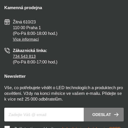
Doprava a platba
Kalkulačky
Kamenná prodejna
Reklamace a vrácení
Montáž
Tipy, rady a instalace
Všeobecné obchodní podmínky
Nejčastější dotazy
Žitná 610/23
Zásady ochrany soukromí
Než koupíte
110 00 Praha 1
Nastavení cookies
(Po-Pá 8:00-18:00 hod.)
Osvětlení dle místnosti
Více informací
Prohlášení o přístupnosti
Zákaznická linka:
734 543 813
(Po-Pá 8:00-17:00 hod.)
Newsletter
Vše, co potřebujete vědět o LED technologiích a produktech pro
osvětlení. Vždy na konci měsíce ve vašem e-mailu. Přidejte se
k více než 25 000 odběratelům.
Váš e-mail
ODESLAT