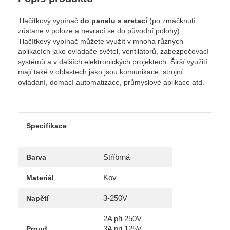
Tlačítkový vypínač
do panelu s aretací
(po zmáčknutí
zůstane v poloze a nevrací se do původní polohy).
Tlačítkový vypínač můžete využít v mnoha různých
aplikacích jako ovladače světel, ventilátorů, zabezpečovací
systémů a v dalších elektronických projektech. Širší využití
mají také v oblastech jako jsou komunikace, strojní
ovládání, domácí automatizace, průmyslové aplikace atd.
Specifikace
Stříbrná
Barva
Kov
Materiál
3-250V
Napětí
2A při 250V
3A pri 125V
Proud