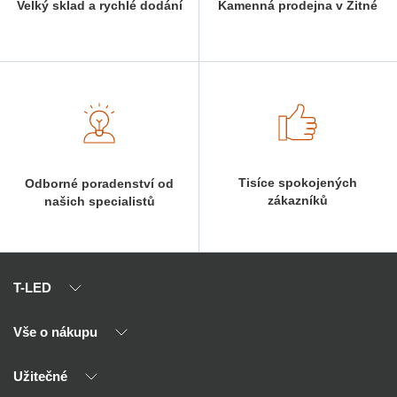
Velký sklad a rychlé dodání
Kamenná prodejna v Žitné
Tisíce spokojených
Odborné poradenství od
zákazníků
našich specialistů
T-LED
Vše o nákupu
O nás
Naši partneři
Užitečné
Výhody T-LED
Kontakty