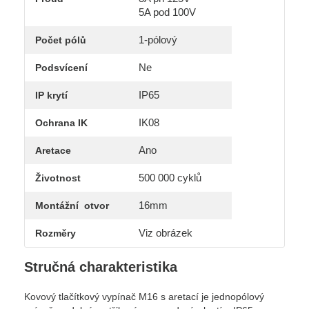
5A pod 100V
1-pólový
Počet pólů
Ne
Podsvícení
IP65
IP krytí
IK08
Ochrana IK
Ano
Aretace
500 000 cyklů
Životnost
16mm
Montážní otvor
Viz obrázek
Rozměry
Stručná charakteristika
Kovový tlačítkový vypínač M16 s aretací je jednopólový