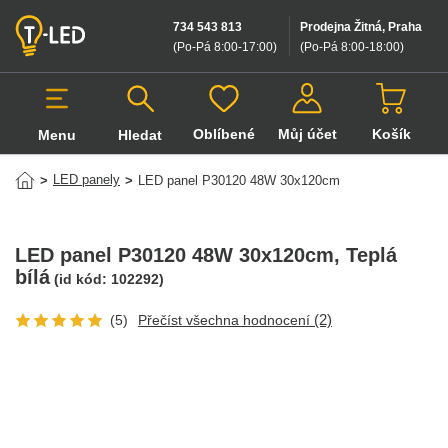
734 543 813
Prodejna Žitná, Praha
(Po-Pá 8:00-17:00
)
(Po-Pá 8:00-18:00
)
Oblíbené
Můj účet
Košík
Menu
Hledat
Hledat v produktech
LED panely
>
>
LED panel P30120 48W 30x120cm
LED panel P30120 48W 30x120cm
, Teplá
bílá
(id kód:
102292
)
(2)
(5)
Přečíst všechna hodnocení