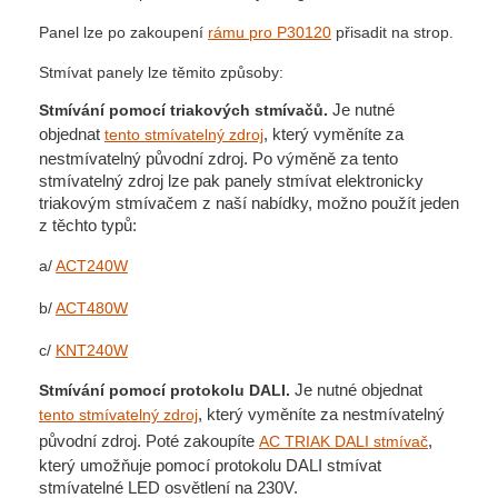
Panel lze po zakoupení
rámu pro P30120
přisadit na strop.
Stmívat panely lze těmito způsoby:
Je nutné
Stmívání pomocí triakových stmívačů.
objednat
, který vyměníte za
tento stmívatelný zdroj
nestmívatelný původní zdroj. Po výměně za tento
stmívatelný zdroj lze pak panely stmívat elektronicky
triakovým stmívačem z naší nabídky, možno použít jeden
z těchto typů:
a/
ACT240W
b/
ACT480W
c/
KNT240W
Je nutné objednat
Stmívání pomocí protokolu DALI.
, který vyměníte za nestmívatelný
tento stmívatelný zdroj
původní zdroj. Poté zakoupíte
,
AC TRIAK DALI stmívač
který umožňuje pomocí protokolu DALI stmívat
stmívatelné LED osvětlení na 230V.