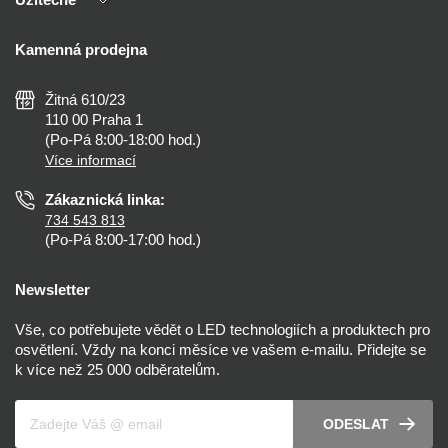
Výhody T-LED
Kontakty
Doprava a platba
Kalkulačky
Kamenná prodejna
Reklamace a vrácení
Montáž
Tipy, rady a instalace
Všeobecné obchodní podmínky
Nejčastější dotazy
Žitná 610/23
Zásady ochrany soukromí
Než koupíte
110 00 Praha 1
Nastavení cookies
(Po-Pá 8:00-18:00 hod.)
Osvětlení dle místnosti
Více informací
Prohlášení o přístupnosti
Zákaznická linka:
734 543 813
(Po-Pá 8:00-17:00 hod.)
Newsletter
Vše, co potřebujete vědět o LED technologiích a produktech pro
osvětlení. Vždy na konci měsíce ve vašem e-mailu. Přidejte se
k více než 25 000 odběratelům.
Váš e-mail
ODESLAT