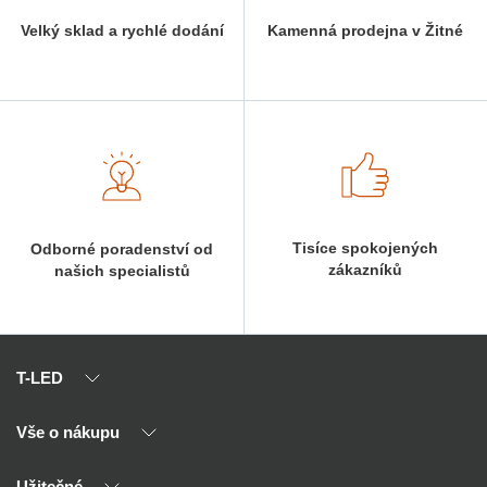
Velký sklad a rychlé dodání
Kamenná prodejna v Žitné
Tisíce spokojených
Odborné poradenství od
zákazníků
našich specialistů
T-LED
Vše o nákupu
O nás
Naši partneři
Užitečné