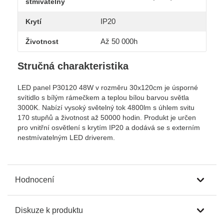
stmívatelný
IP20
Krytí
Až 50 000h
Životnost
Stručná charakteristika
LED panel P30120 48W v rozměru 30x120cm je úsporné
svítidlo s bílým rámečkem a teplou bílou barvou světla
3000K. Nabízí vysoký světelný tok 4800lm s úhlem svitu
170 stupňů a životnost až 50000 hodin. Produkt je určen
pro vnitřní osvětlení s krytím IP20 a dodává se s externím
nestmívatelným LED driverem.
Hodnocení
Diskuze k produktu