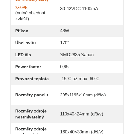
výstup
30-42VDC 1100mA
(nutné objednat
zvlášť)
48W
Příkon
170°
Úhel svitu
SMD2835 Sanan
LED čip
0,95
Power factor
-15°C až max. 60°C
Provozní teplota
Rozměry panelu
295x1195x10mm (d/š/v)
Rozměry zdroje
110x40×24mm (d/š/v)
nestmívatelný
Rozměry zdroje
160x40×30mm (d/š/v)