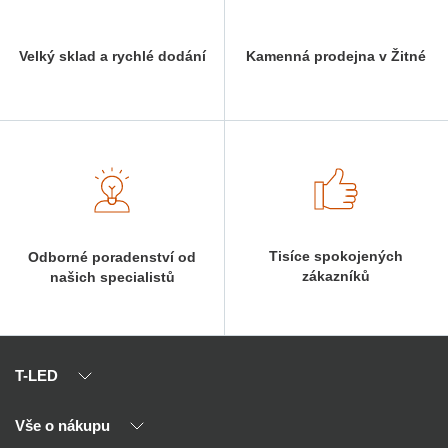
Velký sklad a rychlé dodání
Kamenná prodejna v Žitné
Tisíce spokojených
Odborné poradenství od
zákazníků
našich specialistů
T-LED
Vše o nákupu
O nás