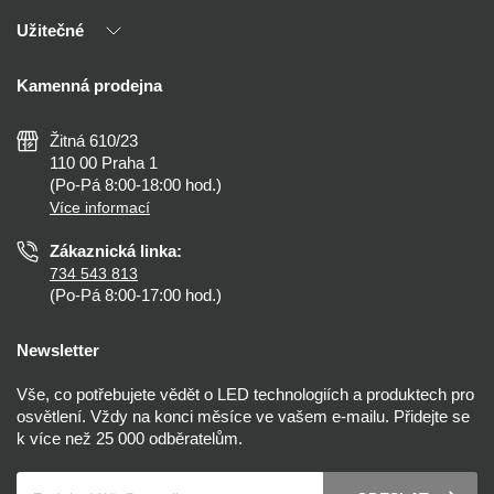
Naši partneři
Užitečné
Výhody T-LED
Kontakty
Doprava a platba
Kalkulačky
Kamenná prodejna
Reklamace a vrácení
Montáž
Tipy, rady a instalace
Všeobecné obchodní podmínky
Nejčastější dotazy
Žitná 610/23
Zásady ochrany soukromí
Než koupíte
110 00 Praha 1
Nastavení cookies
(Po-Pá 8:00-18:00 hod.)
Osvětlení dle místnosti
Více informací
Prohlášení o přístupnosti
Zákaznická linka:
734 543 813
(Po-Pá 8:00-17:00 hod.)
Newsletter
Vše, co potřebujete vědět o LED technologiích a produktech pro
osvětlení. Vždy na konci měsíce ve vašem e-mailu. Přidejte se
k více než 25 000 odběratelům.
Váš e-mail