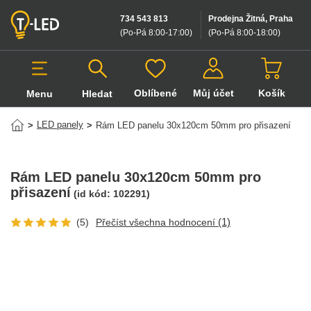
734 543 813
Prodejna Žitná, Praha
(Po-Pá 8:00-17:00
)
(Po-Pá 8:00-18:00
)
Oblíbené
Můj účet
Košík
Menu
Hledat
Hledat v produktech
LED panely
>
>
Rám LED panelu 30x120cm 50mm pro přisazení
Rám LED panelu 30x120cm 50mm pro
přisazení
(id kód:
102291
)
(1)
(5)
Přečíst všechna hodnocení