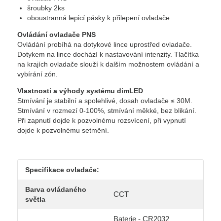
šroubky 2ks
oboustranná lepicí pásky k přilepení ovladače
Ovládání ovladače PNS
Ovládání probíhá na dotykové lince uprostřed ovladače.
Dotykem na lince dochází k nastavování intenzity. Tlačítka
na krajích ovladače slouží k dalším možnostem ovládání a
vybírání zón.
Vlastnosti a výhody systému dimLED
Stmívání je stabilní a spolehlivé, dosah ovladače ≤ 30M.
Stmívání v rozmezí 0-100%, stmívání měkké, bez blikání.
Při zapnutí dojde k pozvolnému rozsvícení, při vypnutí
dojde k pozvolnému setmění.
Specifikace ovladače:
Barva ovládaného
CCT
světla
Baterie - CR2032