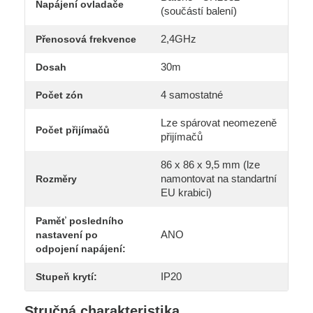
Napájení ovladače
(součástí balení)
2,4GHz
Přenosová frekvence
30m
Dosah
4 samostatné
Počet zón
Lze spárovat neomezeně
Počet přijímačů
přijímačů
86 x 86 x 9,5 mm (lze
namontovat na standartní
Rozměry
EU krabici)
Paměť posledního
ANO
nastavení po
odpojení napájení:
IP20
Stupeň krytí:
Stručná charakteristika