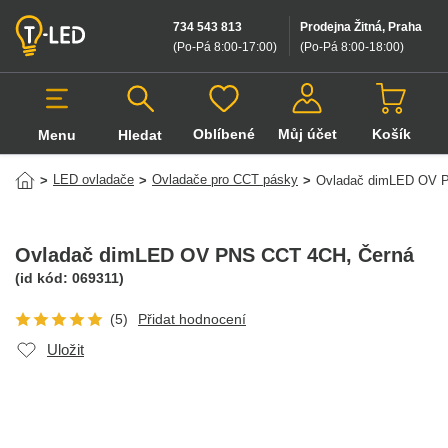
734 543 813
Prodejna Žitná, Praha
(Po-Pá 8:00-17:00
)
(Po-Pá 8:00-18:00
)
Oblíbené
Můj účet
Košík
Menu
Hledat
Hledat v produktech
LED ovladače
Ovladače pro CCT pásky
>
>
>
Ovladač dimLED OV 
Ovladač dimLED OV PNS CCT 4CH
, Černá
(id kód:
069311
)
(5)
Přidat hodnocení
Uložit