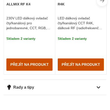
ALLMIX RF K4
R4K
230V LED dálkový ovladač
LED dálkový ovladač
čtyřkanálový pro
čtyřkanálový CCT R4K,
jednobarevné, CCT, RGB,
dálkové RF (radiofrekvenční)
RGBW, RGBCCT, DMX512
ovládání, nový design a
master výstup
funkce
Skladem 2 varianty
Skladem 2 varianty
PŘEJÍT NA PRODUKT
PŘEJÍT NA PRODUKT
Rady a tipy