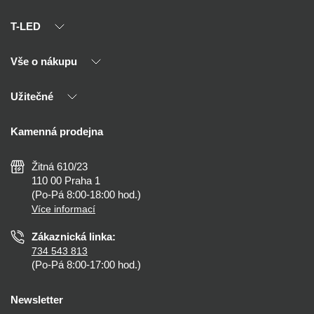
T-LED
Vše o nákupu
O nás
Naši partneři
Užitečné
Výhody T-LED
Kontakty
Doprava a platba
Kalkulačky
Kamenná prodejna
Reklamace a vrácení
Montáž
Tipy, rady a instalace
Všeobecné obchodní podmínky
Nejčastější dotazy
Žitná 610/23
Zásady ochrany soukromí
Než koupíte
110 00 Praha 1
Nastavení cookies
(Po-Pá 8:00-18:00 hod.)
Osvětlení dle místnosti
Více informací
Prohlášení o přístupnosti
Zákaznická linka:
734 543 813
(Po-Pá 8:00-17:00 hod.)
Newsletter