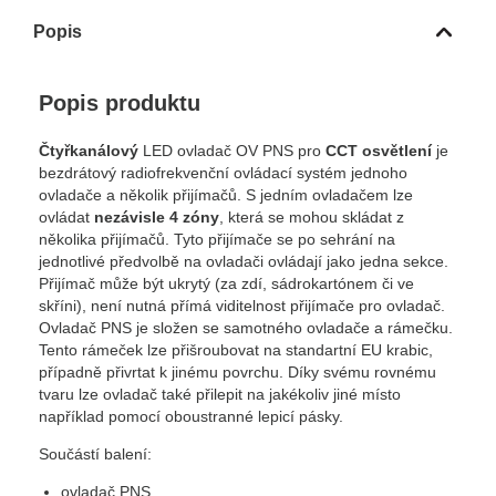
Popis
Popis produktu
Čtyřkanálový
LED ovladač OV PNS pro
CCT osvětlení
je
bezdrátový radiofrekvenční ovládací systém jednoho
ovladače a několik přijímačů. S jedním ovladačem lze
ovládat
nezávisle 4 zóny
, která se mohou skládat z
několika přijímačů. Tyto přijímače se po sehrání na
jednotlivé předvolbě na ovladači ovládají jako jedna sekce.
Přijímač může být ukrytý (za zdí, sádrokartónem či ve
skříni), není nutná přímá viditelnost přijímače pro ovladač.
Ovladač PNS je složen se samotného ovladače a rámečku.
Tento rámeček lze přišroubovat na standartní EU krabic,
případně přivrtat k jinému povrchu. Díky svému rovnému
tvaru lze ovladač také přilepit na jakékoliv jiné místo
například pomocí oboustranné lepicí pásky.
Součástí balení:
ovladač PNS