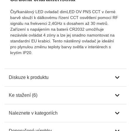
Čtyřkanálový LED ovladač dimLED OV PNS CCT v černé
barvě slouží k dálkovému řízení CCT osvětlení pomocí RF
signálu na frekvenci 2,4GHz s dosahem až 30 metrů.
Zařízení s napájením na baterii CR2032 umožňuje
nezávisle ovládat 4 zóny a lze jej snadno namontovat na
standardní EU krabici. Tento nástěnný ovladač je ideální
pro plynulou změnu teploty barvy světla v interiérech s
krytím IP20.
Diskuze k produktu
Ke stažení (6)
Naleznete v kategoriích
Doporučené výrobky