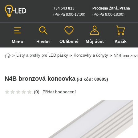
734 543 813
Prodejna Žitná, Praha
(Po-Pá 8:00-17:00
)
(Po-Pá 8:00-18:00
)
Oblíbené
Můj účet
Košík
Menu
Hledat
Hledat v produktech
Lišty a profily pro LED pásky
Koncovky a úchyty
>
>
>
N4B bronzov
N4B bronzová koncovka
(id kód:
09609
)
(0)
Přidat hodnocení