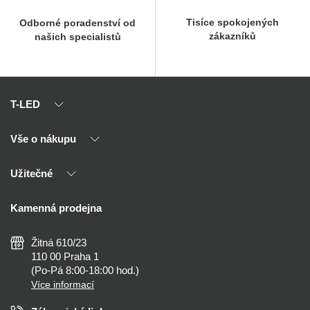
Tisíce spokojených
Odborné poradenství od
zákazníků
našich specialistů
T-LED
Vše o nákupu
O nás
Naši partneři
Užitečné
Výhody T-LED
Kontakty
Doprava a platba
Kalkulačky
Kamenná prodejna
Reklamace a vrácení
Montáž
Tipy, rady a instalace
Všeobecné obchodní podmínky
Nejčastější dotazy
Žitná 610/23
Zásady ochrany soukromí
Než koupíte
110 00 Praha 1
Nastavení cookies
(Po-Pá 8:00-18:00 hod.)
Osvětlení dle místnosti
Více informací
Prohlášení o přístupnosti