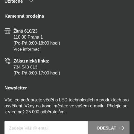
Užitečné
Výhody T-LED
Kontakty
Doprava a platba
Kalkulačky
Kamenná prodejna
Reklamace a vrácení
Montáž
Tipy, rady a instalace
Všeobecné obchodní podmínky
Nejčastější dotazy
Žitná 610/23
Zásady ochrany soukromí
Než koupíte
110 00 Praha 1
Nastavení cookies
(Po-Pá 8:00-18:00 hod.)
Osvětlení dle místnosti
Více informací
Prohlášení o přístupnosti
Zákaznická linka:
734 543 813
(Po-Pá 8:00-17:00 hod.)
Newsletter
Vše, co potřebujete vědět o LED technologiích a produktech pro
osvětlení. Vždy na konci měsíce ve vašem e-mailu. Přidejte se
k více než 25 000 odběratelům.
Váš e-mail
ODESLAT