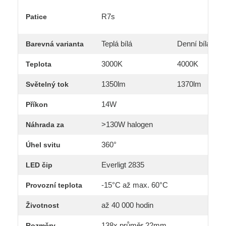
R7s
Patice
Teplá bílá
Denní bílá
Barevná varianta
3000K
4000K
Teplota
1350lm
1370lm
Světelný tok
14W
Příkon
>130W halogen
Náhrada za
360°
Úhel svitu
Everligt 2835
LED čip
-15°C až max. 60°C
Provozní teplota
až 40 000 hodin
Životnost
138x průměr 22mm
Rozměry