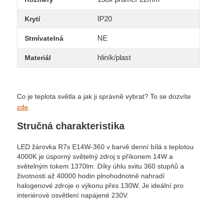
IP20
Krytí
NE
Stmívatelná
hliník/plast
Materiál
Co je teplota světla a jak ji správně vybrat? To se dozvíte
zde
.
Stručná charakteristika
LED žárovka R7s E14W-360 v barvě denní bílá s teplotou
4000K je úsporný světelný zdroj s příkonem 14W a
světelným tokem 1370lm. Díky úhlu svitu 360 stupňů a
životnosti až 40000 hodin plnohodnotně nahradí
halogenové zdroje o výkonu přes 130W. Je ideální pro
interiérové osvětlení napájené 230V.