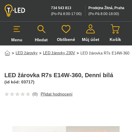
734 543 813
Prodejna Žitná, Praha
(Po-Pá 8:00-17:00
)
(Po-Pá 8:00-18:00
)
Oblíbené
Můj účet
Košík
Menu
Hledat
Hledat v produktech
LED žárovky
LED žárovky 230V
>
>
>
LED žárovka R7s E14W-360
LED žárovka R7s E14W-360
, Denní bílá
(id kód:
03717
)
(0)
Přidat hodnocení