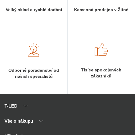
Velký sklad a rychlé dodání
Kamenná prodejna v Žitné
Tisíce spokojených
Odborné poradenství od
zákazníků
našich specialistů
T-LED
Vše o nákupu
O nás
Naši partneři