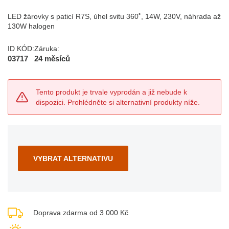
LED žárovky s paticí R7S, úhel svitu 360˚, 14W, 230V, náhrada až
130W halogen
ID KÓD:
Záruka:
03717
24 měsíců
Tento produkt je trvale vyprodán a již nebude k
dispozici. Prohlédněte si alternativní produkty níže.
VYBRAT ALTERNATIVU
Doprava zdarma od 3 000 Kč