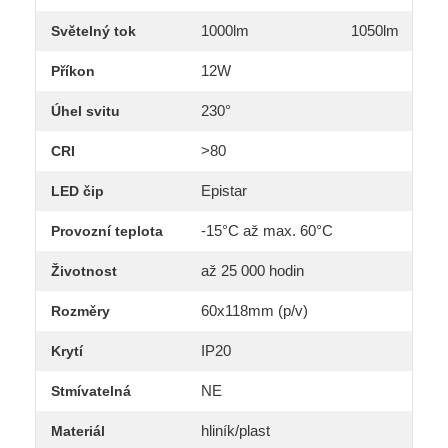
1000lm
1050lm
Světelný tok
12W
Příkon
230°
Úhel svitu
>80
CRI
Epistar
LED čip
-15°C až max. 60°C
Provozní teplota
až 25 000 hodin
Životnost
60x118mm (p/v)
Rozměry
IP20
Krytí
NE
Stmívatelná
hliník/plast
Materiál