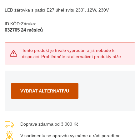
LED žárovka s paticí E27 úhel svitu 230˚, 12W, 230V
ID KÓD:
Záruka:
032705
24 měsíců
Tento produkt je trvale vyprodán a již nebude k
dispozici. Prohlédněte si alternativní produkty níže.
VYBRAT ALTERNATIVU
Doprava zdarma od 3 000 Kč
V sortimentu se opravdu vyznáme a rádi poradíme