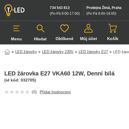
734 543 813
Prodejna Žitná, Praha
(Po-Pá 8:00-17:00
)
(Po-Pá 8:00-18:00
)
Oblíbené
Můj účet
Košík
Menu
Hledat
Hledat v produktech
LED žárovky
LED žárovky 230V
LED žárovky E27
>
>
>
>
LED žár
LED žárovka E27 VKA60 12W
, Denní bílá
(id kód:
032705
)
(0)
Přidat hodnocení