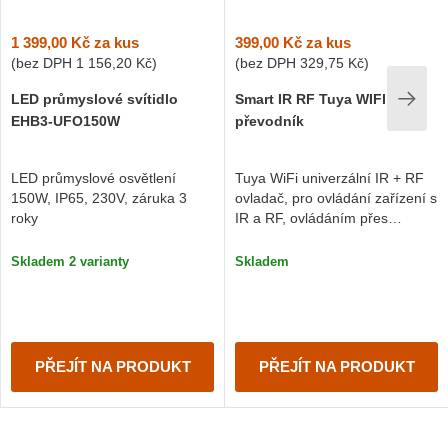
1 399,00 Kč
za kus
399,00 Kč
za kus
(bez DPH
1 156,20 Kč
)
(bez DPH
329,75 Kč
)
LED průmyslové svítidlo
Smart IR RF Tuya WIFI
EHB3-UFO150W
převodník
LED průmyslové osvětlení
Tuya WiFi univerzální IR + RF
150W, IP65, 230V, záruka 3
ovladač, pro ovládání zařízení s
roky
IR a RF, ovládáním přes
aplikaci Tuya
Skladem 2 varianty
Skladem
PŘEJÍT NA PRODUKT
PŘEJÍT NA PRODUKT