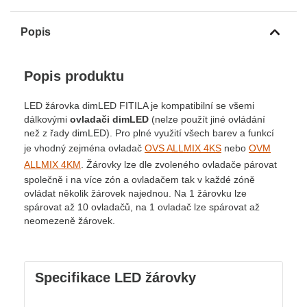
Popis
Popis produktu
LED žárovka dimLED FITILA je kompatibilní se všemi
dálkovými
ovladači dimLED
(nelze použít jiné ovládání
než z řady dimLED). Pro plné využití všech barev a funkcí
je vhodný zejména ovladač
OVS ALLMIX 4KS
nebo
OVM
ALLMIX 4KM
. Žárovky lze dle zvoleného ovladače párovat
společně i na více zón a ovladačem tak v každé zóně
ovládat několik žárovek najednou. Na 1 žárovku lze
spárovat až 10 ovladačů, na 1 ovladač lze spárovat až
neomezeně žárovek.
Specifikace LED žárovky