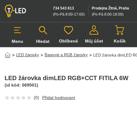
734 543 813
Prodejna Žitná, Praha
(Po-Pá 8:00-17:00
)
(Po-Pá 8:00-18:00
)
Oblíbené
Můj účet
Košík
Menu
Hledat
Hledat v produktech
LED žárovky
Barevné a RGB žárovky
>
>
>
LED žárovka dimLED R
LED žárovka dimLED RGB+CCT FITILA 6W
(id kód:
069501
)
(0)
Přidat hodnocení