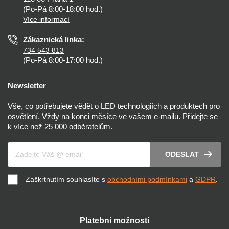
Nastavení cookies
(Po-Pá 8:00-18:00 hod.)
Osvětlení dle místnosti
Více informací
Prohlášení o přístupnosti
Zákaznická linka:
734 543 813
(Po-Pá 8:00-17:00 hod.)
Newsletter
Vše, co potřebujete vědět o LED technologiích a produktech pro
osvětlení. Vždy na konci měsíce ve vašem e-mailu. Přidejte se
k více než 25 000 odběratelům.
Váš e-mail
ODESLAT
Zaškrtnutím souhlasíte s
obchodními podmínkami
a
GDPR
.
Platební možnosti