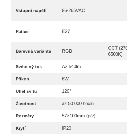
86-265VAC
Vstupní napětí
E27
Patice
CCT (2700-
RGB
Barevná varianta
6500K)
Až 540lm
Světelný tok
6W
Příkon
120°
Úhel svitu
až 50 000 hodin
Životnost
57×100mm (p/v)
Rozměry
IP20
Krytí