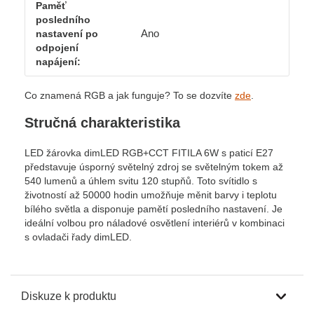
Paměť
posledního
Ano
nastavení po
odpojení
napájení:
Co znamená RGB a jak funguje? To se dozvíte
zde
.
Stručná charakteristika
LED žárovka dimLED RGB+CCT FITILA 6W s paticí E27
představuje úsporný světelný zdroj se světelným tokem až
540 lumenů a úhlem svitu 120 stupňů. Toto svítidlo s
životností až 50000 hodin umožňuje měnit barvy i teplotu
bílého světla a disponuje pamětí posledního nastavení. Je
ideální volbou pro náladové osvětlení interiérů v kombinaci
s ovladači řady dimLED.
Diskuze k produktu