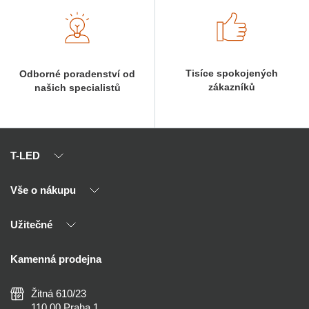
Tisíce spokojených
Odborné poradenství od
zákazníků
našich specialistů
T-LED
Vše o nákupu
O nás
Naši partneři
Užitečné
Výhody T-LED
Kontakty
Doprava a platba
Kalkulačky
Kamenná prodejna
Reklamace a vrácení
Montáž
Tipy, rady a instalace
Všeobecné obchodní podmínky
Nejčastější dotazy
Žitná 610/23
Zásady ochrany soukromí
Než koupíte
110 00 Praha 1