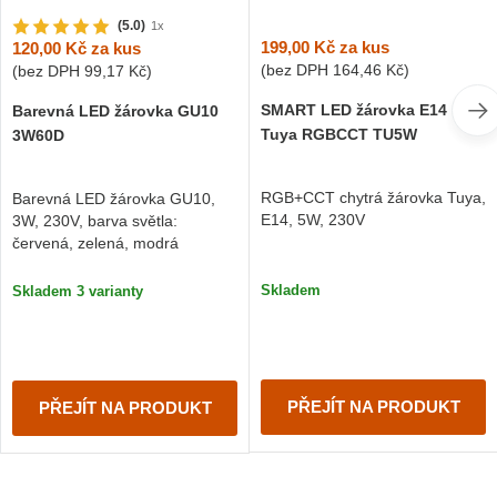
(5.0)
1x
199,00 Kč
za kus
120,00 Kč
za kus
(bez DPH
164,46 Kč
)
(bez DPH
99,17 Kč
)
SMART LED žárovka E14
Barevná LED žárovka GU10
Tuya RGBCCT TU5W
3W60D
RGB+CCT chytrá žárovka Tuya,
Barevná LED žárovka GU10,
E14, 5W, 230V
3W, 230V, barva světla:
červená, zelená, modrá
Skladem
Skladem 3 varianty
PŘEJÍT NA PRODUKT
PŘEJÍT NA PRODUKT