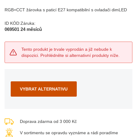
RGB+CCT žárovka s paticí E27 kompatibilní s ovladači dimLED
ID KÓD:
Záruka:
069501
24 měsíců
Tento produkt je trvale vyprodán a již nebude k
dispozici. Prohlédněte si alternativní produkty níže.
VYBRAT ALTERNATIVU
Doprava zdarma od 3 000 Kč
V sortimentu se opravdu vyznáme a rádi poradíme