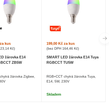
za kus
199,00 Kč
za kus
223,14 Kč
)
(bez DPH
164,46 Kč
)
D žárovka E14
SMART LED žárovka E14 Tuya
RGBCCT ZB5W
RGBCCT TU5W
hytrá žárovka Zigbee,
RGB+CCT chytrá žárovka Tuya,
230V
E14, 5W, 230V
Skladem