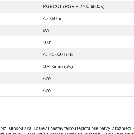
RGBCCT (RGB + 2700-6500K)
Až 350lm
5W
100°
Až 25 000 hodin
50×55mm (p/v)
Ano
Ano
irokou škálu barev i nastavitelnou teplotu bílé barvy v rozmezí 