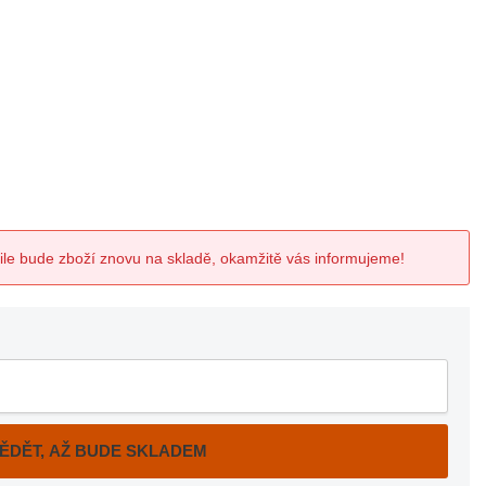
mile bude zboží znovu na skladě, okamžitě vás informujeme!
VĚDĚT, AŽ BUDE SKLADEM