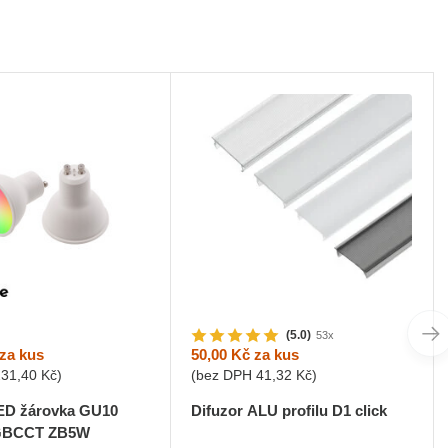
(5.0)
53x
za kus
50,00 Kč
za kus
231,40 Kč
)
(bez DPH
41,32 Kč
)
D žárovka GU10
Difuzor ALU profilu D1 click
RGBCCT ZB5W