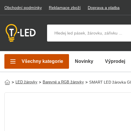
Obchodní podmínky
Reklamace zboží
Doprava a platba
Hledat v produktech
Všechny kategorie
Novinky
Výprodej
LED žárovky
Barevné a RGB žárovky
>
>
>
SMART LED žárovka G