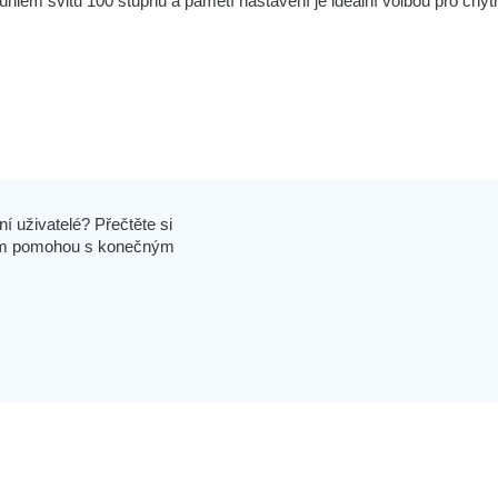
úhlem svitu 100 stupňů a pamětí nastavení je ideální volbou pro chyt
í uživatelé? Přečtěte si
 vám pomohou s konečným