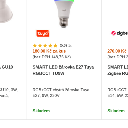
(5.0)
1x
270,00 Kč
180,00 Kč
za kus
(bez DPH
(bez DPH
148,76 Kč
)
SMART LE
a GU10
SMART LED žárovka E27 Tuya
Zigbee 
RGBCCT TU9W
RGB+CCT c
GU10, 3W,
RGB+CCT chytrá žárovka Tuya,
E14, 5W, 
vená,
E27, 9W, 230V
Skladem
Skladem