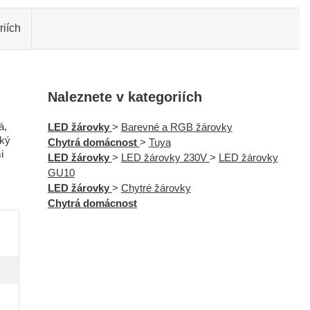
riích
Naleznete v kategoriích
á,
LED žárovky
>
Barevné a RGB žárovky
zký
Chytrá domácnost
>
Tuya
i
LED žárovky
>
LED žárovky 230V
>
LED žárovky
GU10
LED žárovky
>
Chytré žárovky
Chytrá domácnost