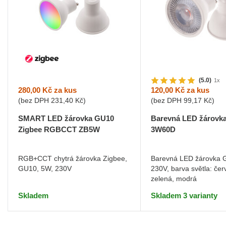
(5.0)
1x
280,00 Kč
za kus
120,00 Kč
za kus
(bez DPH
231,40 Kč
)
(bez DPH
99,17 Kč
)
SMART LED žárovka GU10
Barevná LED žárovk
Zigbee RGBCCT ZB5W
3W60D
RGB+CCT chytrá žárovka Zigbee,
Barevná LED žárovka 
GU10, 5W, 230V
230V, barva světla: čer
zelená, modrá
Skladem
Skladem 3 varianty