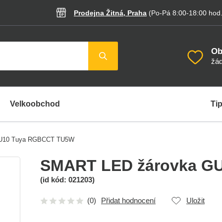
Prodejna Žitná, Praha
(Po-Pá 8:00-18:00
hod
Ob
žád
Velkoobchod
Tip
U10 Tuya RGBCCT TU5W
SMART LED žárovka G
(id kód:
021203
)
(0)
Přidat hodnocení
Uložit