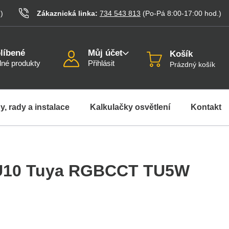
.
)
Zákaznická linka:
734 543 813
(Po-Pá 8:00-17:00
hod.
)
líbené
Můj účet
Košík
né produkty
Přihlásit
Prázdný košík
y, rady a instalace
Kalkulačky osvětlení
Kontakt
U10 Tuya RGBCCT TU5W