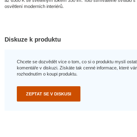
až 6500 K se světelným tokem 350 lm. Toto stmívatelné svítidlo s 
osvětlení moderních interiérů.
Diskuze k produktu
Chcete se dozvědět více o tom, co si o produktu myslí ostatn
komentáře v diskuzi. Získáte tak cenné informace, které
rozhodnutím o koupi produktu.
ZEPTAT SE V DISKUSI