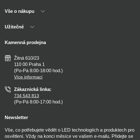
Vše o nákupu
O nás
Naši partneři
Užitečné
Výhody T-LED
Kontakty
Doprava a platba
Kalkulačky
Kamenná prodejna
Reklamace a vrácení
Montáž
Tipy, rady a instalace
Všeobecné obchodní podmínky
Nejčastější dotazy
Žitná 610/23
Zásady ochrany soukromí
Než koupíte
110 00 Praha 1
Nastavení cookies
(Po-Pá 8:00-18:00 hod.)
Osvětlení dle místnosti
Více informací
Prohlášení o přístupnosti
Zákaznická linka:
734 543 813
(Po-Pá 8:00-17:00 hod.)
Newsletter
Vše, co potřebujete vědět o LED technologiích a produktech pro
osvětlení. Vždy na konci měsíce ve vašem e-mailu. Přidejte se