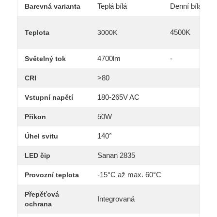
Teplá bílá
Denní bílá
Barevná varianta
4500K
Teplota
3000K
4700lm
-
Světelný tok
>80
CRI
180-265V AC
Vstupní napětí
50W
Příkon
140°
Úhel svitu
Sanan 2835
LED čip
-15°C až max. 60°C
Provozní teplota
Přepěťová
Integrovaná
ochrana