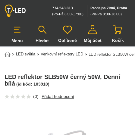
734 543 813
Prodejna Žitná, Praha
(Po-Pá 8:00-17:00
)
(Po-Pá 8:00-18:00
)
Oblíbené
Můj účet
Košík
Menu
Hledat
Hledat v produktech
LED světla
Venkovní reflektory LED
>
>
>
LED reflektor SLB50W če
LED reflektor SLB50W černý 50W
, Denní
bílá
(id kód:
103910
)
(0)
Přidat hodnocení