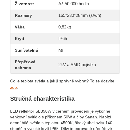
Až 50 000 hodin
Životnost
165*230*28mm (š/v/h)
Rozměry
0,82kg
Váha
IP65
Krytí
ne
Stmívatelná
Přepěťová
2kV a SMD pojistka
ochrana
Co je teplota světla a jak ji správně vybrat? To se dozvíte
zde
.
Stručná charakteristika
LED reflektor SLB50W v černém provedení je výkonné
venkovní svítidlo s příkonem 50W a čipy Sanan. Nabízí
denní bílé světlo s teplotou 4500K, široký úhel svitu 140
stupňů a vysoké krytí IP65. Díky integrované přepěťové