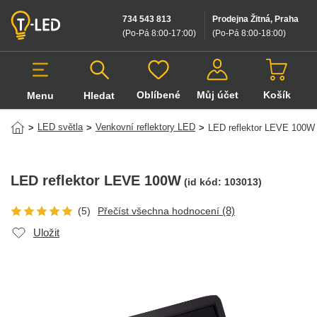
734 543 813
Prodejna Žitná, Praha
(Po-Pá 8:00-17:00
)
(Po-Pá 8:00-18:00
)
Oblíbené
Můj účet
Košík
Menu
Hledat
Hledat v produktech
LED světla
Venkovní reflektory LED
>
>
>
LED reflektor LEVE 100W
LED reflektor LEVE 100W
(id kód:
103013
)
(8)
(5)
Přečíst všechna hodnocení
Uložit