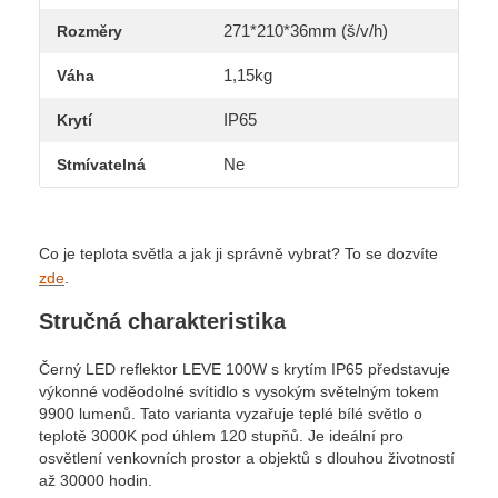
271*210*36mm (š/v/h)
Rozměry
1,15kg
Váha
IP65
Krytí
Ne
Stmívatelná
Co je teplota světla a jak ji správně vybrat? To se dozvíte
zde
.
Stručná charakteristika
Černý LED reflektor LEVE 100W s krytím IP65 představuje
výkonné voděodolné svítidlo s vysokým světelným tokem
9900 lumenů. Tato varianta vyzařuje teplé bílé světlo o
teplotě 3000K pod úhlem 120 stupňů. Je ideální pro
osvětlení venkovních prostor a objektů s dlouhou životností
až 30000 hodin.