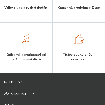
Velký sklad a rychlé dodání
Kamenná prodejna v Žitné
Tisíce spokojených
Odborné poradenství od
zákazníků
našich specialistů
T-LED
Vše o nákupu
O nás
Naši partneři