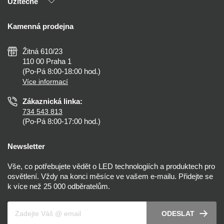
Užitečné
Výhody T-LED
Kontakty
Doprava a platba
Kalkulačky
Kamenná prodejna
Reklamace a vrácení
Montáž
Tipy, rady a instalace
Všeobecné obchodní podmínky
Nejčastější dotazy
Žitná 610/23
Zásady ochrany soukromí
Než koupíte
110 00 Praha 1
Nastavení cookies
(Po-Pá 8:00-18:00 hod.)
Osvětlení dle místnosti
Více informací
Prohlášení o přístupnosti
Zákaznická linka:
734 543 813
(Po-Pá 8:00-17:00 hod.)
Newsletter
Vše, co potřebujete vědět o LED technologiích a produktech pro
osvětlení. Vždy na konci měsíce ve vašem e-mailu. Přidejte se
k více než 25 000 odběratelům.
Váš e-mail
ODESLAT