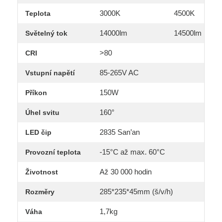
3000K
4500K
Teplota
14000lm
14500lm
Světelný tok
>80
CRI
85-265V AC
Vstupní napětí
150W
Příkon
160°
Úhel svitu
2835 San’an
LED čip
-15°C až max. 60°C
Provozní teplota
Až 30 000 hodin
Životnost
285*235*45mm (š/v/h)
Rozměry
1,7kg
Váha