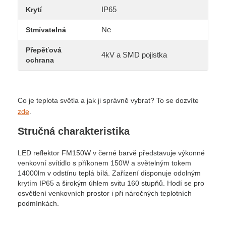
IP65
Krytí
Ne
Stmívatelná
Přepěťová
4kV a SMD pojistka
ochrana
Co je teplota světla a jak ji správně vybrat? To se dozvíte
zde
.
Stručná charakteristika
LED reflektor FM150W v černé barvě představuje výkonné
venkovní svítidlo s příkonem 150W a světelným tokem
14000lm v odstínu teplá bílá. Zařízení disponuje odolným
krytím IP65 a širokým úhlem svitu 160 stupňů. Hodí se pro
osvětlení venkovních prostor i při náročných teplotních
podmínkách.