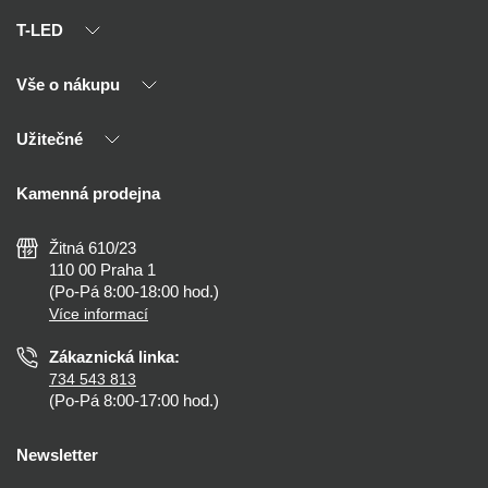
T-LED
Vše o nákupu
O nás
Naši partneři
Užitečné
Výhody T-LED
Kontakty
Doprava a platba
Kalkulačky
Kamenná prodejna
Reklamace a vrácení
Montáž
Tipy, rady a instalace
Všeobecné obchodní podmínky
Nejčastější dotazy
Žitná 610/23
Zásady ochrany soukromí
Než koupíte
110 00 Praha 1
Nastavení cookies
(Po-Pá 8:00-18:00 hod.)
Osvětlení dle místnosti
Více informací
Prohlášení o přístupnosti
Zákaznická linka:
734 543 813
(Po-Pá 8:00-17:00 hod.)
Newsletter