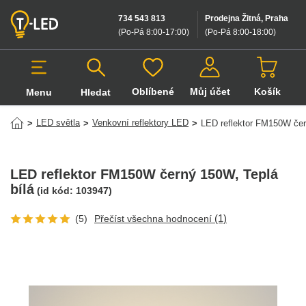
734 543 813
Prodejna Žitná, Praha
(Po-Pá 8:00-17:00
)
(Po-Pá 8:00-18:00
)
Oblíbené
Můj účet
Košík
Menu
Hledat
Hledat v produktech
LED světla
Venkovní reflektory LED
>
>
>
LED reflektor FM150W če
LED reflektor FM150W černý 150W
, Teplá
bílá
(id kód:
103947
)
(1)
(5)
Přečíst všechna hodnocení