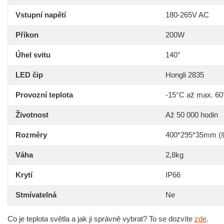
Vstupní napětí
180-265V AC
Příkon
200W
Úhel svitu
140°
LED čip
Hongli 2835
Provozní teplota
-15°C až max. 6
Životnost
Až 50 000 hodin
Rozměry
400*295*35mm (š
Váha
2,8kg
Krytí
IP66
Stmívatelná
Ne
Co je teplota světla a jak ji správně vybrat? To se dozvíte
zde
.