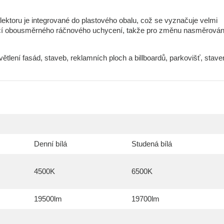
flektoru je integrované do plastového obalu, což se vyznačuje velmi
omocí obousměrného ráčnového uchycení, takže pro změnu nasměrován
tlení fasád, staveb, reklamních ploch a billboardů, parkovišť, stave
Denní bílá
Studená bílá
4500K
6500K
19500lm
19700lm