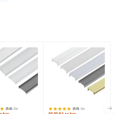
(5.0)
(5.0)
53x
32x
a kus
50,00 Kč
za kus