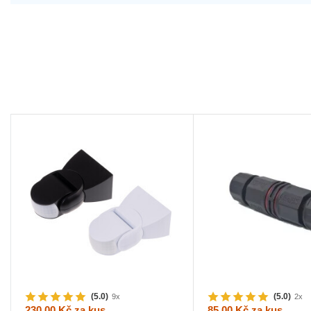
(5.0)
(5.0)
9x
2x
230,00 Kč
za kus
85,00 Kč
za kus