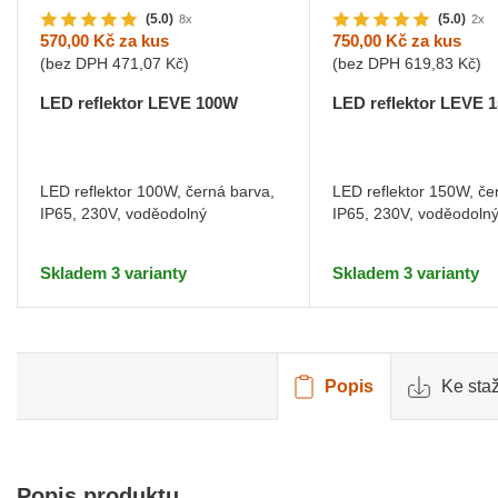
(5.0)
(5.0)
8x
2x
570,00 Kč
za kus
750,00 Kč
za kus
(bez DPH
471,07 Kč
)
(bez DPH
619,83 Kč
)
LED reflektor LEVE 100W
LED reflektor LEVE 
LED reflektor 100W, černá barva,
LED reflektor 150W, če
IP65, 230V, voděodolný
IP65, 230V, voděodoln
Skladem 3 varianty
Skladem 3 varianty
Popis
Ke sta
Popis produktu