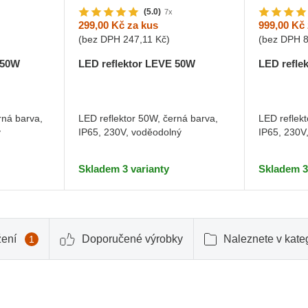
(5.0)
7x
299,00 Kč
za kus
999,00 Kč
(bez DPH
247,11 Kč
)
(bez DPH
150W
LED reflektor LEVE 50W
LED refle
rná barva,
LED reflektor 50W, černá barva,
LED reflek
ý
IP65, 230V, voděodolný
IP65, 230V
Skladem 3 varianty
Skladem 3
žení
Doporučené výrobky
Naleznete v kateg
1