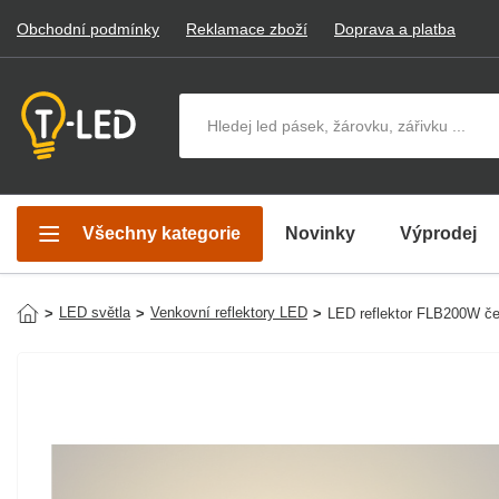
Obchodní podmínky
Reklamace zboží
Doprava a platba
Hledat v produktech
Všechny kategorie
Novinky
Výprodej
LED světla
Venkovní reflektory LED
>
>
>
LED reflektor FLB200W č