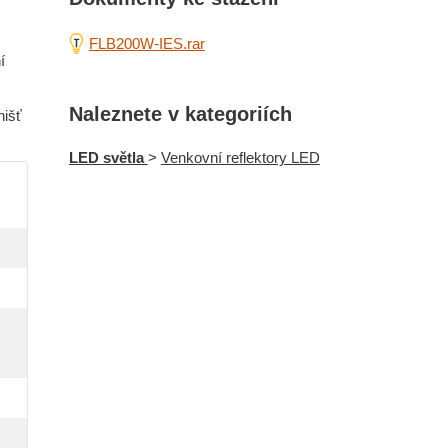
FLB200W-IES.rar
í
Naleznete v kategoriích
nišť
LED světla
>
Venkovní reflektory LED