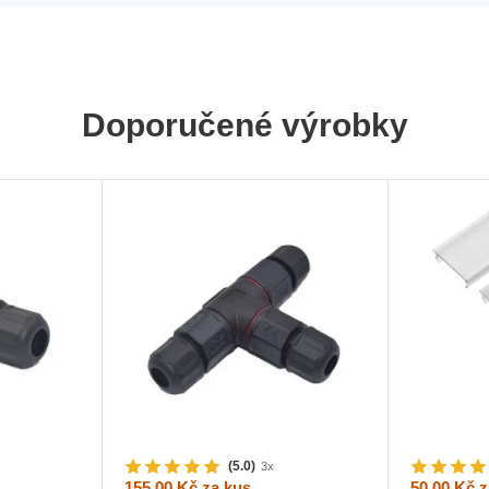
Doporučené výrobky
(5.0)
3x
155,00 Kč
za kus
50,00 Kč
z