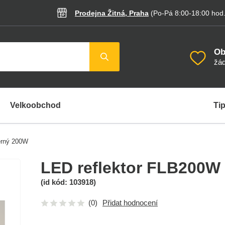
Prodejna Žitná, Praha
(Po-Pá 8:00-18:00
hod
Ob
žád
Velkoobchod
Tip
erný 200W
LED reflektor FLB200W
(id kód:
103918
)
(0)
Přidat hodnocení