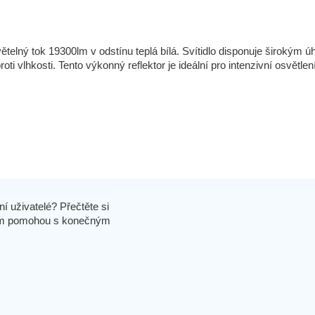
lný tok 19300lm v odstínu teplá bílá. Svítidlo disponuje širokým ú
 vlhkosti. Tento výkonný reflektor je ideální pro intenzivní osvětlen
í uživatelé? Přečtěte si
 vám pomohou s konečným