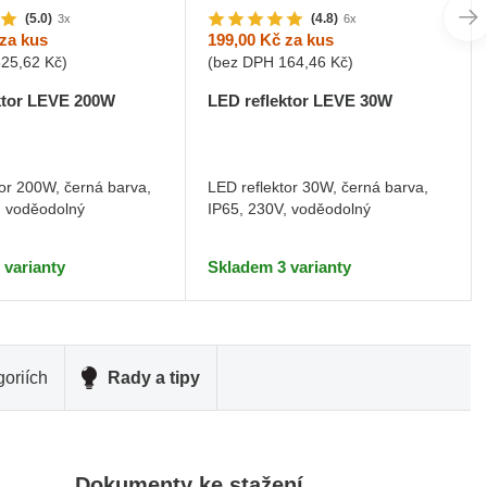
(5.0)
(4.8)
3x
6x
za kus
199,00 Kč
za kus
825,62 Kč
)
(bez DPH
164,46 Kč
)
ktor LEVE 200W
LED reflektor LEVE 30W
tor 200W, černá barva,
LED reflektor 30W, černá barva,
, voděodolný
IP65, 230V, voděodolný
 varianty
Skladem 3 varianty
oriích
Rady a tipy
Dokumenty ke stažení