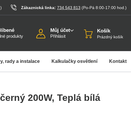
.
)
Zákaznická linka:
734 543 813
(Po-Pá 8:00-17:00
hod.
)
líbené
Můj účet
Košík
né produkty
Přihlásit
Prázdný košík
y, rady a instalace
Kalkulačky osvětlení
Kontakt
 černý 200W
, Teplá bílá