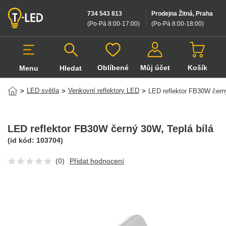
734 543 813
Prodejna Žitná, Praha
(Po-Pá 8:00-17:00
)
(Po-Pá 8:00-18:00
)
Oblíbené
Můj účet
Košík
Menu
Hledat
Hledat v produktech
LED světla
Venkovní reflektory LED
>
>
>
LED reflektor FB30W čer
LED reflektor FB30W černý 30W
, Teplá bílá
(id kód:
103704
)
(0)
Přidat hodnocení