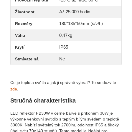
Až 25 000 hodin
Životnost
180*135*50mm (š/v/h)
Rozměry
0,47kg
Váha
IP65
Krytí
Ne
Stmívatelná
Co je teplota světla a jak ji správně vybrat? To se dozvíte
zde
.
Stručná charakteristika
LED reflektor FB30W v černé barvě s příkonem 30W je
výkonné venkovní svítidlo s teplým bílým světlem o teplotě
3000K. Nabízí světelný tok 2700lm, odolnost IP65 a široký
úhel svitu 70x140 stupňů. Tento model je ideální pro