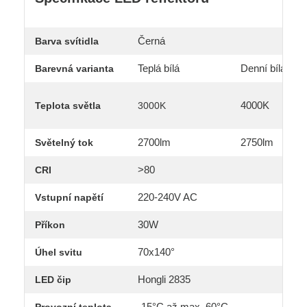
Černá
Barva svítidla
Teplá bílá
Denní bílá
Barevná varianta
4000K
Teplota světla
3000K
2700lm
2750lm
Světelný tok
>80
CRI
220-240V AC
Vstupní napětí
30W
Příkon
70x140°
Úhel svitu
Hongli 2835
LED čip
-15°C až max. 60°C
Provozní teplota