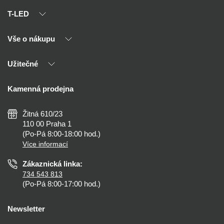
T-LED
Vše o nákupu
O nás
Naši partneři
Užitečné
Výhody T-LED
Kontakty
Doprava a platba
Kalkulačky
Kamenná prodejna
Reklamace a vrácení
Montáž
Tipy, rady a instalace
Všeobecné obchodní podmínky
Nejčastější dotazy
Žitná 610/23
Zásady ochrany soukromí
Než koupíte
110 00 Praha 1
Nastavení cookies
(Po-Pá 8:00-18:00 hod.)
Osvětlení dle místnosti
Více informací
Prohlášení o přístupnosti
Zákaznická linka:
734 543 813
(Po-Pá 8:00-17:00 hod.)
Newsletter