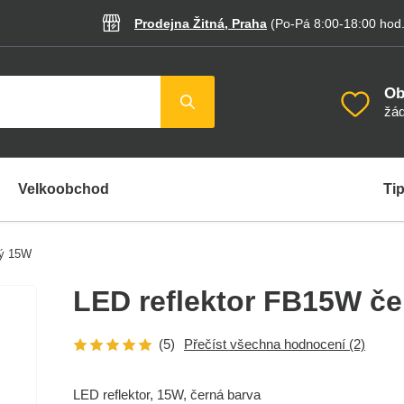
Prodejna Žitná, Praha
(Po-Pá 8:00-18:00
hod
Ob
žád
Velkoobchod
Tip
ný 15W
LED reflektor FB15W č
(5)
Přečíst všechna hodnocení
(2)
LED reflektor, 15W, černá barva