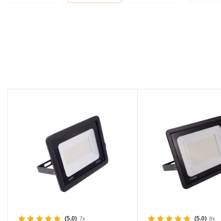
(5.0)
(5.0)
7x
8x