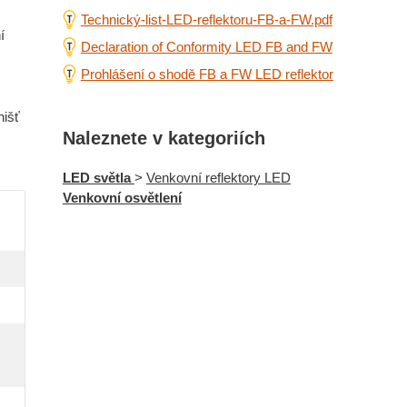
Technický-list-LED-reflektoru-FB-a-FW.pdf
í
Declaration of Conformity LED FB and FW
Prohlášení o shodě FB a FW LED reflektor
nišť
Naleznete v kategoriích
LED světla
>
Venkovní reflektory LED
Venkovní osvětlení