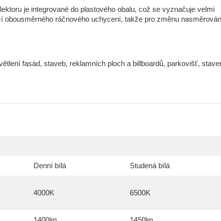
flektoru je integrované do plastového obalu, což se vyznačuje velmi
omocí obousměrného ráčnového uchycení, takže pro změnu nasměrován
tlení fasád, staveb, reklamních ploch a billboardů, parkovišť, stave
Denní bílá
Studená bílá
4000K
6500K
1400lm
1450lm