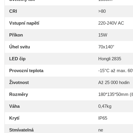
CRI
>80
Vstupní napětí
220-240V AC
Příkon
15W
Úhel svitu
70x140°
LED čip
Hongli 2835
Provozní teplota
-15°C až max. 6
Životnost
Až 25 000 hodin
Rozměry
180*135*50mm (š
Váha
0,47kg
Krytí
IP65
Stmívatelná
ne