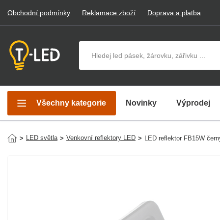
Obchodní podmínky
Reklamace zboží
Doprava a platba
Hledat v produktech
Všechny kategorie
Novinky
Výprodej
LED světla
Venkovní reflektory LED
>
>
>
LED reflektor FB15W čer