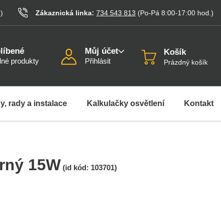
.
)
Zákaznická linka:
734 543 813
(Po-Pá 8:00-17:00
hod.
)
líbené
Můj účet
Košík
né produkty
Přihlásit
Prázdný košík
y, rady a instalace
Kalkulačky osvětlení
Kontakt
erný 15W
(id kód:
103701
)