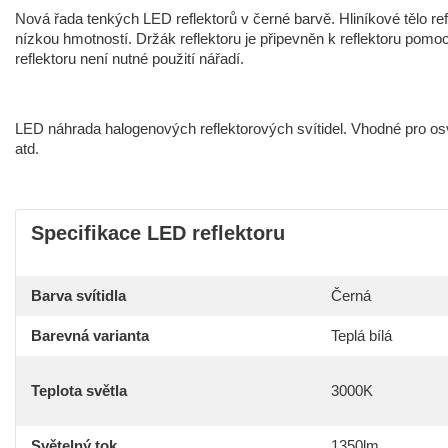
Nová řada tenkých LED reflektorů v černé barvě. Hliníkové tělo re
nízkou hmotností. Držák reflektoru je připevněn k reflektoru p
reflektoru není nutné použití nářadí.
LED náhrada halogenových reflektorových svítidel. Vhodné pro osvě
atd.
Specifikace LED reflektoru
Barva svítidla
Černá
Barevná varianta
Teplá bílá
Teplota světla
3000K
Světelný tok
1350lm