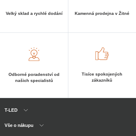
Velký sklad a rychlé dodání
Kamenná prodejna v Žitné
Tisíce spokojených
Odborné poradenství od
zákazníků
našich specialistů
T-LED
Vše o nákupu
O nás
Naši partneři