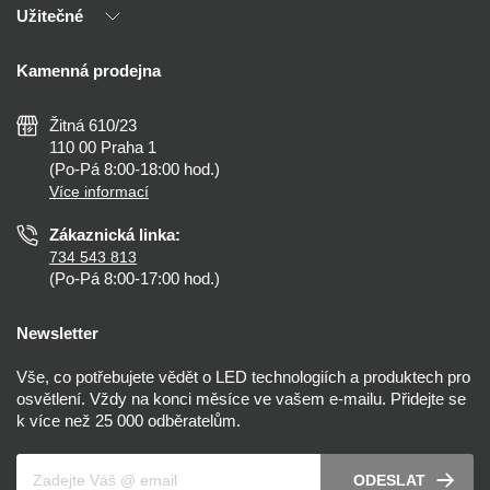
Užitečné
Výhody T-LED
Kontakty
Doprava a platba
Kalkulačky
Kamenná prodejna
Reklamace a vrácení
Montáž
Tipy, rady a instalace
Všeobecné obchodní podmínky
Nejčastější dotazy
Žitná 610/23
Zásady ochrany soukromí
Než koupíte
110 00 Praha 1
Nastavení cookies
(Po-Pá 8:00-18:00 hod.)
Osvětlení dle místnosti
Více informací
Prohlášení o přístupnosti
Zákaznická linka:
734 543 813
(Po-Pá 8:00-17:00 hod.)
Newsletter
Vše, co potřebujete vědět o LED technologiích a produktech pro
osvětlení. Vždy na konci měsíce ve vašem e-mailu. Přidejte se
k více než 25 000 odběratelům.
Váš e-mail
ODESLAT