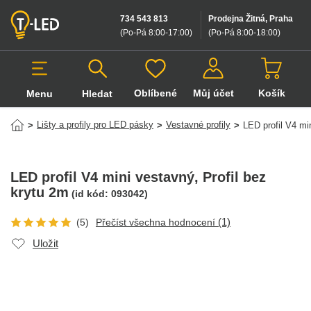
734 543 813
Prodejna Žitná, Praha
(Po-Pá 8:00-17:00
)
(Po-Pá 8:00-18:00
)
Oblíbené
Můj účet
Košík
Menu
Hledat
Hledat v produktech
Lišty a profily pro LED pásky
Vestavné profily
>
>
>
LED profil V4 mi
LED profil V4 mini vestavný
, Profil bez
krytu 2m
(id kód:
093042
)
(1)
(5)
Přečíst všechna hodnocení
Uložit