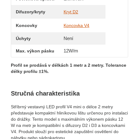
Difuzory/kryty
Kryt D2
Koncovky
Koncovka V4
Není
Úchyty
12W/m
Max. výkon pásku
Profil se prodává v délkách 1 metr a 2 metry.
Tolerance
délky profilu ±1%.
Stručná charakteristika
Stříbrný vestavný LED profil V4 mini o délce 2 metry
představuje kompaktní hliníkovou lištu určenou pro instalaci
do drážky. Tento model s maximálním výkonem pásku 12
W na metr je kompatibilní s difuzory D2 i D3 a koncovkami
V4. Produkt slouží pro estetické zapuštění osvětlení do
nábytku nebo sádrokartonu.