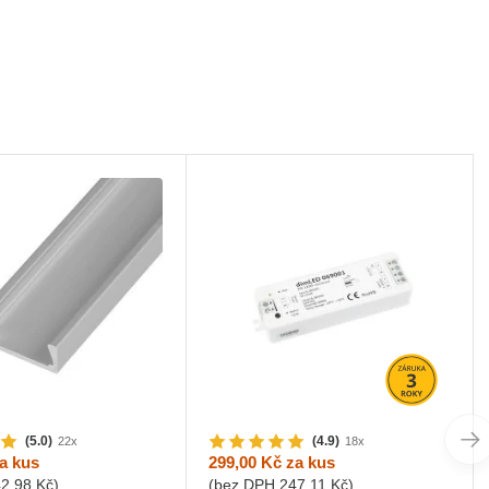
(5.0)
(4.9)
22x
18x
a kus
299,00 Kč
za kus
42,98 Kč
)
(bez DPH
247,11 Kč
)