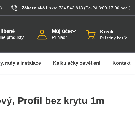
.
)
Zákaznická linka:
734 543 813
(Po-Pá 8:00-17:00
hod.
)
líbené
Můj účet
Košík
né produkty
Přihlásit
Prázdný košík
y, rady a instalace
Kalkulačky osvětlení
Kontakt
ový
, Profil bez krytu 1m