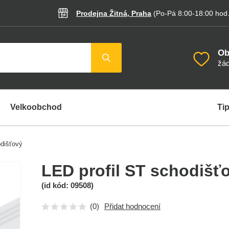
Prodejna Žitná, Praha
(Po-Pá 8:00-18:00
hod
Ob
žád
Velkoobchod
Tip
odišťový
LED profil ST schodišť
(id kód:
09508
)
(0)
Přidat hodnocení