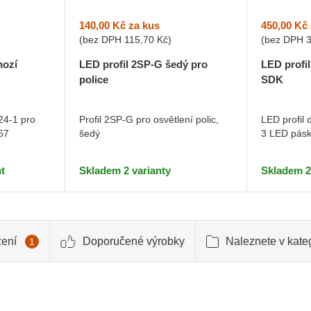
140,00 Kč
za kus
450,00 Kč
(bez DPH
115,70 Kč
)
(bez DPH
hozí
LED profil 2SP-G šedý pro
LED profi
police
SDK
24-1 pro
Profil 2SP-G pro osvětlení polic,
LED profil 
67
šedý
3 LED pásky
t
Skladem 2 varianty
Skladem 2
žení
Doporučené výrobky
Naleznete v kateg
1