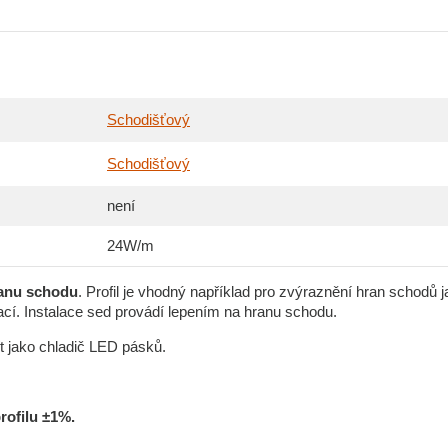
Schodišťový
Schodišťový
není
24W/m
anu schodu
. Profil je vhodný například pro zvýraznění hran schodů 
ací. Instalace sed provádí lepením na hranu schodu.
t jako chladič LED pásků.
rofilu ±1%.