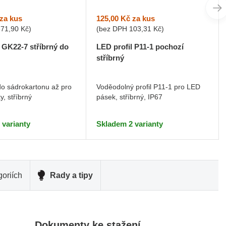
za kus
125,00 Kč
za kus
371,90 Kč
)
(bez DPH
103,31 Kč
)
l GK22-7 stříbrný do
LED profil P11-1 pochozí
stříbrný
do sádrokartonu až pro
Voděodolný profil P11-1 pro LED
, stříbrný
pásek, stříbrný, IP67
 varianty
Skladem 2 varianty
oriích
Rady a tipy
Dokumenty ke stažení