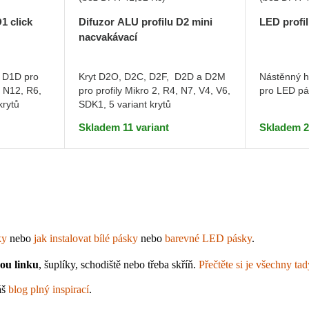
1 click
Difuzor ALU profilu D2 mini
LED profil
nacvakávací
 D1D pro
Kryt D2O, D2C, D2F, D2D a D2M
Nástěnný hl
, N12, R6,
pro profily Mikro 2, R4, N7, V4, V6,
pro LED pá
krytů
SDK1, 5 variant krytů
Skladem 11 variant
Skladem 2
ky
 nebo 
jak instalovat bílé pásky
 nebo 
barevné LED pásky
.
kou linku
, šuplíky, schodiště nebo třeba skříň. 
Přečtěte si je všechny tad
š 
blog plný inspirací
.