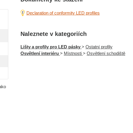
Declaration of conformity LED profiles
Naleznete v kategoriích
Lišty a profily pro LED pásky
>
Ostatní profily
Osvětlení interiéru
>
Místnosti
>
Osvětlení schodiště
jako