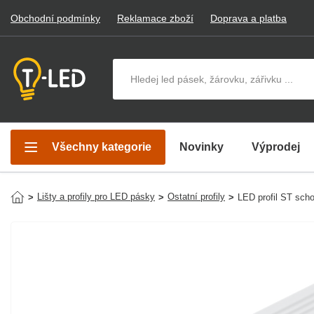
Obchodní podmínky
Reklamace zboží
Doprava a platba
Hledat v produktech
Všechny kategorie
Novinky
Výprodej
Lišty a profily pro LED pásky
Ostatní profily
>
>
>
LED profil ST sch