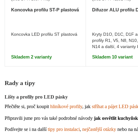
Koncovka profilu ST-P plastová
Difuzor ALU profilu D
Koncovka LED profilu ST plastová
Kryty D1O, D1C, D1F a
profily R1, V5, N8, N10
N14 a další, 4 varianty 
Skladem 2 varianty
Skladem 10 variant
Rady a tipy
Lišty a profily pro LED pásky
Přečtěte si, proč koupit 
hliníkové profily
, jak 
stříhat a pájet LED pás
Připravili jsme pro vás také podrobné návody 
jak osvětlit kuchyňs
Podívejte se i na další 
tipy pro instalaci
, 
nejčastější otázky
 nebo na ná