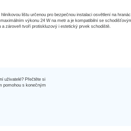
 hliníkovou lištu určenou pro bezpečnou instalaci osvětlení na hraná
 maximálním výkonu 24 W na metr a je kompatibilní se schodišťový
 a zároveň tvoří protiskluzový i estetický prvek schodiště.
í uživatelé? Přečtěte si
 vám pomohou s konečným