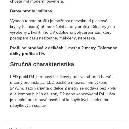
chcete mít moderní osvětlení.
Barva profilu:
stříbrná
Výhoda tohoto profilu je možnost nacvaknutí plastové
krytky (difusoru) přímo z čelní strany profilu. Difusory jsou
vyrobeny z kvalitního UV odolného polycarbonátu, který
postupem času nežloutne, měkčený, nepraská.
Profil se prodává v délkách 1 metr a 2 metry.
Tolerance
délky profilu ±1%.
Stručná charakteristika
LED profil R4 je rohový hliníkový profil ve stříbrné barvě
určený pro instalaci LED pásků o maximálním výkonu
24W/m. Tato varianta o délce 2 metry se dodává bez krytu
a je kompatibilní s difuzory D2 nebo koncovkami R4. Lišta
je ideální pro rohové osvětlení kuchyňských linek nebo
nábytkových sestav.