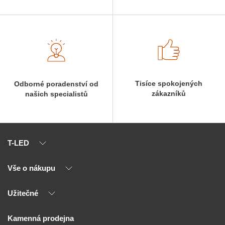
Tisíce spokojených
Odborné poradenství od
zákazníků
našich specialistů
T-LED
Vše o nákupu
O nás
Naši partneři
Užitečné
Výhody T-LED
Kontakty
Doprava a platba
Kalkulačky
Kamenná prodejna
Reklamace a vrácení
Montáž