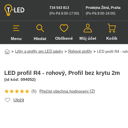
734 543 813
Prodejna Žitná, Praha
(Po-Pá 8:00-17:00
)
(Po-Pá 8:00-18:00
)
Oblíbené
Můj účet
Košík
Menu
Hledat
Hledat v produktech
Lišty a profily pro LED pásky
Rohové profily
>
>
>
LED profil R4 - ro
LED profil R4 - rohový
, Profil bez krytu 2m
(id kód:
094052
)
(2)
(5)
Přečíst všechna hodnocení
Uložit