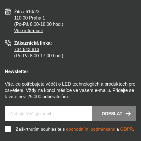
Tipy, rady a instalace
Všeobecné obchodní podmínky
Nejčastější dotazy
Žitná 610/23
Zásady ochrany soukromí
Než koupíte
110 00 Praha 1
Nastavení cookies
(Po-Pá 8:00-18:00 hod.)
Osvětlení dle místnosti
Více informací
Prohlášení o přístupnosti
Zákaznická linka:
734 543 813
(Po-Pá 8:00-17:00 hod.)
Newsletter
Vše, co potřebujete vědět o LED technologiích a produktech pro
osvětlení. Vždy na konci měsíce ve vašem e-mailu. Přidejte se
k více než 25 000 odběratelům.
Váš e-mail
ODESLAT
Zaškrtnutím souhlasíte s
obchodními podmínkami
a
GDPR
.