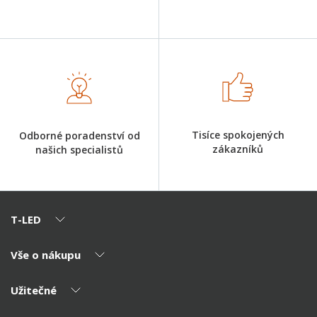
Tisíce spokojených
Odborné poradenství od
zákazníků
našich specialistů
T-LED
Vše o nákupu
O nás
Naši partneři
Užitečné
Výhody T-LED
Kontakty
Doprava a platba
Kalkulačky