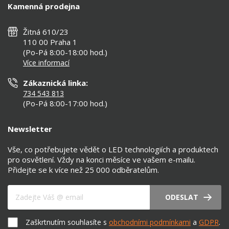
Kamenná prodejna
Reklamace a vrácení
Montáž
Tipy, rady a instalace
Všeobecné obchodní podmínky
Nejčastější dotazy
Žitná 610/23
Zásady ochrany soukromí
Než koupíte
110 00 Praha 1
Nastavení cookies
(Po-Pá 8:00-18:00 hod.)
Osvětlení dle místnosti
Více informací
Prohlášení o přístupnosti
Zákaznická linka:
734 543 813
(Po-Pá 8:00-17:00 hod.)
Newsletter
Vše, co potřebujete vědět o LED technologiích a produktech
pro osvětlení. Vždy na konci měsíce ve vašem e-mailu.
Přidejte se k více než 25 000 odběratelům.
Váš e-mail
ODESLAT
Zaškrtnutím souhlasíte s
obchodními podmínkami
a
GDPR
.