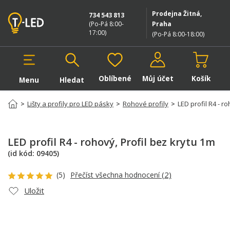
Prodejna Žitná,
734 543 813
(Po-Pá 8:00-
Praha
17:00
)
(Po-Pá 8:00-18:00
)
Oblíbené
Můj účet
Košík
Menu
Hledat
Hledat v produktech
>
Lišty a profily pro LED pásky
>
Rohové profily
>
LED profil R4 - r
LED profil R4 - rohový
, Profil bez krytu 1m
(id kód:
09405
)
(2)
(5)
Přečíst všechna hodnocení
Uložit