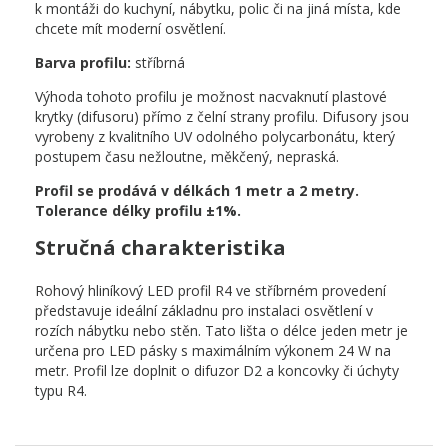
k montáži do kuchyní, nábytku, polic či na jiná místa, kde
chcete mít moderní osvětlení.
Barva profilu:
stříbrná
Výhoda tohoto profilu je možnost nacvaknutí plastové
krytky (difusoru) přímo z čelní strany profilu. Difusory jsou
vyrobeny z kvalitního UV odolného polycarbonátu, který
postupem času nežloutne, měkčený, nepraská.
Profil se prodává v délkách 1 metr a 2 metry.
Tolerance délky profilu ±1%.
Stručná charakteristika
Rohový hliníkový LED profil R4 ve stříbrném provedení
představuje ideální základnu pro instalaci osvětlení v
rozích nábytku nebo stěn. Tato lišta o délce jeden metr je
určena pro LED pásky s maximálním výkonem 24 W na
metr. Profil lze doplnit o difuzor D2 a koncovky či úchyty
typu R4.