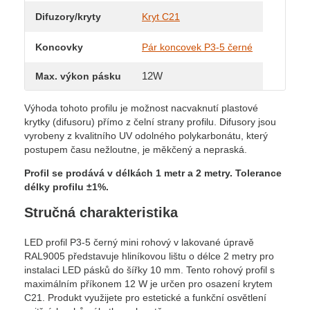
Difuzory/kryty
Kryt C21
Koncovky
Pár koncovek P3-5 černé
12W
Max. výkon pásku
Výhoda tohoto profilu je možnost nacvaknutí plastové
krytky (difusoru) přímo z čelní strany profilu. Difusory jsou
vyrobeny z kvalitního UV odolného polykarbonátu, který
postupem času nežloutne, je měkčený a nepraská.
Profil se prodává v délkách 1 metr a 2 metry.
Tolerance
délky profilu ±1%.
Stručná charakteristika
LED profil P3-5 černý mini rohový v lakované úpravě
RAL9005 představuje hliníkovou lištu o délce 2 metry pro
instalaci LED pásků do šířky 10 mm. Tento rohový profil s
maximálním příkonem 12 W je určen pro osazení krytem
C21. Produkt využijete pro estetické a funkční osvětlení