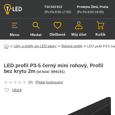
734 543 813
Prodejna Žitná, Praha
(Po-Pá 8:00-17:00
)
(Po-Pá 8:00-18:00
)
Oblíbené
Můj účet
Košík
Menu
Hledat
Hledat v produktech
Lišty a profily pro LED pásky
Rohové profily
>
>
>
LED profil P3-5 če
LED profil P3-5 černý mini rohový
, Profil
bez krytu 2m
(id kód:
094141
)
(0)
Přidat hodnocení
Uložit