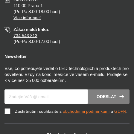
Zásady ochrany soukromí
Než koupíte
110 00 Praha 1
Nastavení cookies
(Po-Pá 8:00-18:00 hod.)
Osvětlení dle místnosti
Více informací
Prohlášení o přístupnosti
Zákaznická linka:
734 543 813
(Po-Pá 8:00-17:00 hod.)
Newsletter
Vše, co potřebujete vědět o LED technologiích a produktech pro
osvětlení. Vždy na konci měsíce ve vašem e-mailu. Přidejte se
k více než 25 000 odběratelům.
Váš e-mail
ODESLAT
Zaškrtnutím souhlasíte s
obchodními podmínkami
a
GDPR
.