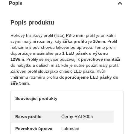
Popis
Popis produktu
Rohový hliníkový profil (lišta)
P3-5 mini
profil je unikátní
svými malými rozměry, kdy
šířka profilu je 10mm
.
Profil
nabízíme s povrchovou lakovanou úpravou. Tento profil
doporučuje maximálně pro
1 LED pásek o výkonu
12W/m
. Profily se nejvíce používají k
povrchové montáži
do nábytku a dalších míst, kde je nutné použít malý profil.
Zároveň profil slouží jako chladič LED pásku. Kvůli
vnitřnímu rozměru profilu
doporučujeme LED pásky do
šíře 5mm
.
Související produkty
Černý RAL9005
Barva profilu
Lakování
Povrchová úprava