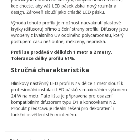
kde chcete, aby váš LED pásek získal nový rozměr a
design. Zároveň slouží jako chladič LED pásku.
Výhoda tohoto profilu je možnost nacvaknutí plastové
krytky (difusoru) přímo z čelní strany profilu. Difusory jsou
vyrobeny z kvalitního UV odolného polycarbonátu, který
postupem času nežloutne, měkčený, nepraská.
Profil se prodává v délkách 1 metr a 2 metry.
Tolerance délky profilu ±1%.
Stručná charakteristika
Hliníkový nástěnný LED profil N2 v délce 1 metr slouží k
profesionální instalaci LED pásků s maximálním výkonem
24 W na metr. Tato lišta je připravena pro osazení
kompatibilním difuzorem typu D1 a koncovkami N2.
Produkt představuje ideální řešení pro dekorativní i
funkční osvětlení stěn v interiéru.