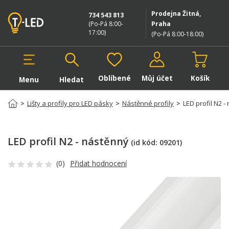
Prodejna Žitná,
734 543 813
(Po-Pá 8:00-
Praha
17:00
)
(Po-Pá 8:00-18:00
)
Oblíbené
Můj účet
Košík
Menu
Hledat
Hledat v produktech
>
Lišty a profily pro LED pásky
>
Nástěnné profily
>
LED profil N2 -
LED profil N2 - nástěnný
(id kód:
09201
)
(0)
Přidat hodnocení