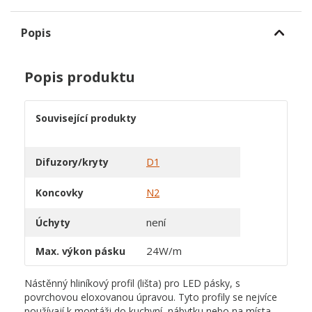
Popis
Popis produktu
Související produkty
Difuzory/kryty
D1
Koncovky
N2
není
Úchyty
24W/m
Max. výkon pásku
Nástěnný hliníkový profil (lišta) pro LED pásky, s
povrchovou eloxovanou úpravou. Tyto profily se nejvíce
používají k montáži do kuchyní, nábytku nebo na místa,