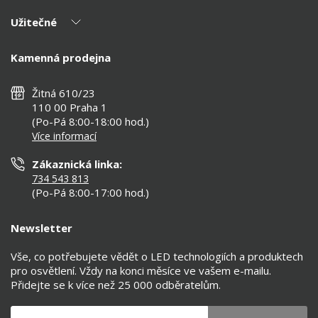
Naši partneři
Užitečné
Výhody T-LED
Kontakty
Doprava a platba
Kalkulačky
Kamenná prodejna
Reklamace a vrácení
Montáž
Tipy, rady a instalace
Všeobecné obchodní podmínky
Nejčastější dotazy
Žitná 610/23
Zásady ochrany soukromí
Než koupíte
110 00 Praha 1
Nastavení cookies
(Po-Pá 8:00-18:00 hod.)
Osvětlení dle místnosti
Více informací
Prohlášení o přístupnosti
Zákaznická linka:
734 543 813
(Po-Pá 8:00-17:00 hod.)
Newsletter
Vše, co potřebujete vědět o LED technologiích a produktech
pro osvětlení. Vždy na konci měsíce ve vašem e-mailu.
Přidejte se k více než 25 000 odběratelům.
Váš e-mail