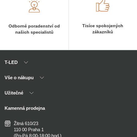
Tisíce spokojených
Odborné poradenství od
zákazníků
našich specialistů
T-LED
Vše o nákupu
O nás
Naši partneři
Užitečné
Výhody T-LED
Kontakty
Doprava a platba
Kalkulačky
Kamenná prodejna
Reklamace a vrácení
Montáž
Tipy, rady a instalace
Všeobecné obchodní podmínky
Nejčastější dotazy
Žitná 610/23
Zásady ochrany soukromí
Než koupíte
110 00 Praha 1
Nastavení cookies
(Po-Pá 8:00-18:00 hod.)
Osvětlení dle místnosti