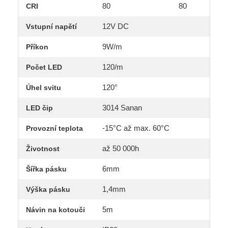
80
80
CRI
12V DC
Vstupní napětí
9W/m
Příkon
120/m
Počet LED
120°
Úhel svitu
3014 Sanan
LED čip
-15°C až max. 60°C
Provozní teplota
až 50 000h
Životnost
6mm
Šířka pásku
1,4mm
Výška pásku
5m
Návin na kotouči