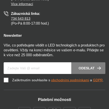
Více informací
Prohlášení o přístupnosti
Zákaznická linka:
734 543 813
(Po-Pá 8:00-17:00 hod.)
Newsletter
Vše, co potřebujete vědět o LED technologiích a produktech pro
osvětlení. Vždy na konci měsíce ve vašem e-mailu. Přidejte se
k více než 25 000 odběratelům.
Váš e-mail
ODESLAT
Zaškrtnutím souhlasíte s
obchodními podmínkami
a
GDPR
.
Platební možnosti