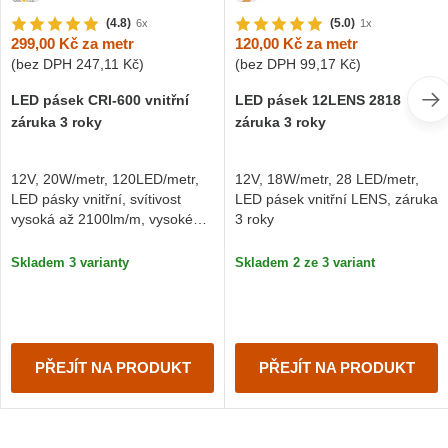
(4.8)
(5.0)
6x
1x
299,00 Kč
za metr
120,00 Kč
za metr
(bez DPH
247,11 Kč
)
(bez DPH
99,17 Kč
)
LED pásek CRI-600 vnitřní
LED pásek 12LENS 2818
záruka 3 roky
záruka 3 roky
12V, 20W/metr, 120LED/metr,
12V, 18W/metr, 28 LED/metr,
LED pásky vnitřní, svítivost
LED pásek vnitřní LENS, záruka
vysoká až 2100lm/m, vysoké
3 roky
CRI >90
Skladem 3 varianty
Skladem 2 ze 3 variant
PŘEJÍT NA PRODUKT
PŘEJÍT NA PRODUKT