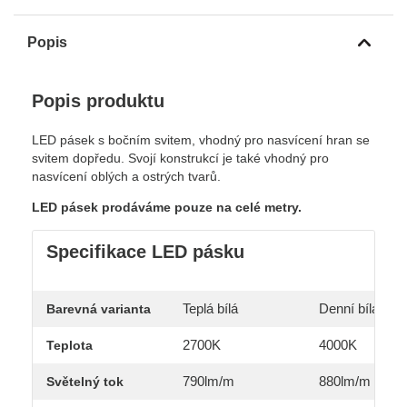
Popis
Popis produktu
LED pásek s bočním svitem, vhodný pro nasvícení hran se
svitem dopředu. Svojí konstrukcí je také vhodný pro
nasvícení oblých a ostrých tvarů.
LED pásek prodáváme pouze na celé metry.
Specifikace LED pásku
Teplá bílá
Denní bílá
Barevná varianta
2700K
4000K
Teplota
790lm/m
880lm/m
Světelný tok