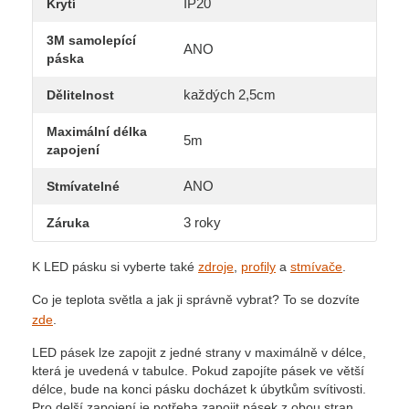
IP20
Krytí
3M samolepící
ANO
páska
každých 2,5cm
Dělitelnost
Maximální délka
5m
zapojení
ANO
Stmívatelné
3 roky
Záruka
K LED pásku si vyberte také
zdroje
,
profily
a
stmívače
.
Co je teplota světla a jak ji správně vybrat? To se dozvíte
zde
.
LED pásek lze zapojit z jedné strany v maximálně v délce,
která je uvedená v tabulce. Pokud zapojíte pásek ve větší
délce, bude na konci pásku docházet k úbytkům svítivosti.
Pro delší zapojení je potřeba zapojit pásek z obou stran.