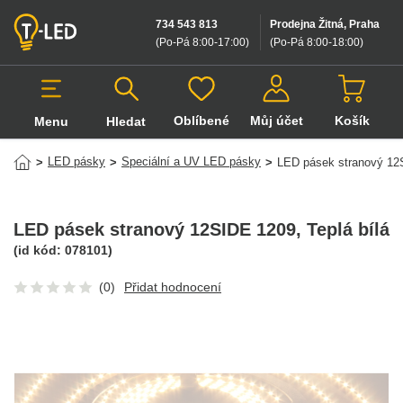
734 543 813
Prodejna Žitná, Praha
(Po-Pá 8:00-17:00
)
(Po-Pá 8:00-18:00
)
Oblíbené
Můj účet
Košík
Menu
Hledat
Hledat v produktech
LED pásky
Speciální a UV LED pásky
>
>
>
LED pásek stranový 12
LED pásek stranový 12SIDE 1209
, Teplá bílá
(id kód:
078101
)
(0)
Přidat hodnocení