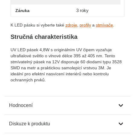
3 roky
Záruka
K LED pásku si vyberte také
zdroje
,
profily
a
stmívače
.
Stručná charakteristika
UV LED pásek 4,8W s originálním UV čipem vyzařuje
ultrafialové světlo o vlnové délce 395 až 405 nm. Tento
stmívatelný pásek na 12V disponuje 60 diodami typu 3528
SMD na metr a praktickou samolepicí vrstvou 3M. Je
ideální pro efektní nasvícení interiérů nebo kontrolu
ochranných prvků.
Hodnocení
Diskuze k produktu