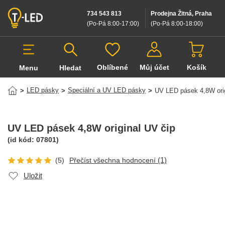
734 543 813
Prodejna Žitná, Praha
(Po-Pá 8:00-17:00
)
(Po-Pá 8:00-18:00
)
Oblíbené
Můj účet
Košík
Menu
Hledat
Hledat v produktech
LED pásky
Speciální a UV LED pásky
>
>
>
UV LED pásek 4,8W orig
UV LED pásek 4,8W original UV čip
(id kód:
07801
)
(1)
(5)
Přečíst všechna hodnocení
Uložit