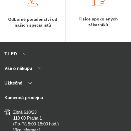
Tisíce spokojených
Odborné poradenství od
zákazníků
našich specialistů
T-LED
Vše o nákupu
O nás
Naši partneři
Užitečné
Výhody T-LED
Kontakty
Doprava a platba
Kalkulačky
Kamenná prodejna
Reklamace a vrácení
Montáž
Tipy, rady a instalace
Všeobecné obchodní podmínky
Nejčastější dotazy
Žitná 610/23
Zásady ochrany soukromí
Než koupíte
110 00 Praha 1
Nastavení cookies
(Po-Pá 8:00-18:00 hod.)
Osvětlení dle místnosti
Více informací