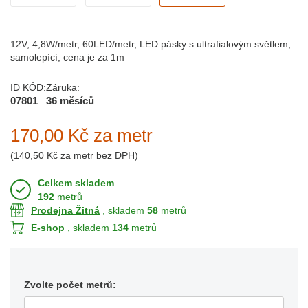
12V, 4,8W/metr, 60LED/metr, LED pásky s ultrafialovým světlem,
samolepící, cena je za 1m
ID KÓD:
Záruka:
07801
36 měsíců
170,00 Kč
za metr
(
140,50 Kč
za metr bez DPH)
Celkem skladem
192
metrů
Prodejna Žitná
, skladem
58
metrů
E-shop
, skladem
134
metrů
Zvolte počet metrů: