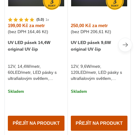
(5.0)
1x
250,00 Kč
za metr
199,00 Kč
za metr
(bez DPH
206,61 Kč
)
(bez DPH
164,46 Kč
)
UV LED pásek 9,6W
UV LED pásek 14,4W
original UV čip
original UV čip
12V, 9,6W/metr,
12V, 14,4W/metr,
120LED/metr, LED pásky s
60LED/metr, LED pásky s
ultrafialovým světlem,
ultrafialovým světlem,
samolepící, cena je za 1m
samolepící, cena je za 1m
Skladem
Skladem
PŘEJÍT NA PRODUKT
PŘEJÍT NA PRODUKT