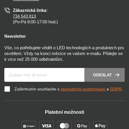
Prohlášení o přístupnosti
Zákaznická linka:
734 543 813
(Po-Pá 8:00-17:00 hod.)
Newsletter
Vše, co potřebujete vědět o LED technologiích a produktech pro
osvětlení. Vždy na konci měsíce ve vašem e-mailu. Přidejte se
k více než 25 000 odběratelům.
Váš e-mail
ODESLAT
Zaškrtnutím souhlasíte s
obchodními podmínkami
a
GDPR
.
Platební možnosti