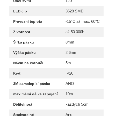
120°
Úhel svitu
3528 SMD
LED čip
-15°C až max. 60°C
Provozní teplota
až 50 000h
Životnost
8mm
Šířka pásku
2,6mm
Výška pásku
5m
Návin na kotouči
IP20
Krytí
ANO
3M samolepící páska
10m
maximální délka zapojení
každých 5cm
Dělitelnost
Ano
Stmívatelné