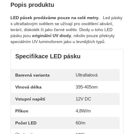
Popis produktu
LED pásek prodáváme pouze na celé metry.
Led pásky
s ultrafialovým světlem se užívají pro osvětlení akvárií,
terárií, diskoték či jako černé světlo. Diody u toho LED
pásku jsou
originální UV diody
, nikoliv pouze překryty
speciálním UV luminoforem jako u levnějších typů.
Specifikace LED pásku
Ultrafialová
Barevná varianta
395-405nm
Vlnová délka
12V DC
Vstupní napětí
4,8W/m
Příkon
60/m
Počet LED