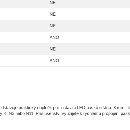
NE
NE
NE
ANO
NE
ANO
dstavuje praktický doplněk pro instalaci LED pásků o šířce 8 mm. T
ily K, N2 nebo N11. Příslušenství využijete k rychlému propojení pás