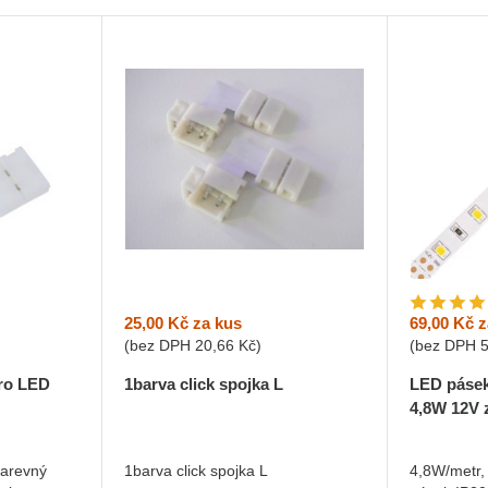
25,00 Kč
za kus
69,00 Kč
z
(bez DPH
20,66 Kč
)
(bez DPH
pro LED
1barva click spojka L
LED pásek
4,8W 12V 
barevný
1barva click spojka L
4,8W/metr,