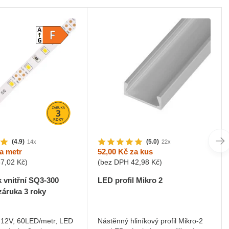
(4.9)
(5.0)
14x
22x
a metr
52,00 Kč
za kus
57,02 Kč
)
(bez DPH
42,98 Kč
)
 vnitřní SQ3-300
LED profil Mikro 2
záruka 3 roky
 12V, 60LED/metr, LED
Nástěnný hliníkový profil Mikro-2