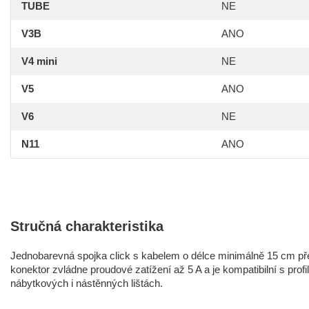
TUBE
NE
V3B
ANO
V4 mini
NE
V5
ANO
V6
NE
N11
ANO
Stručná charakteristika
Jednobarevná spojka click s kabelem o délce minimálně 15 cm pře
konektor zvládne proudové zatížení až 5 A a je kompatibilní s prof
nábytkových i nástěnných lištách.