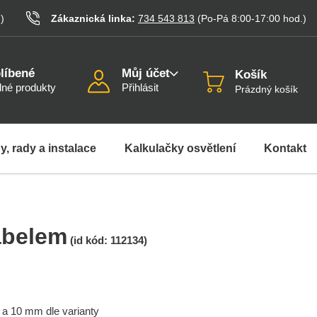
.
)
Zákaznická linka:
734 543 813
(Po-Pá 8:00-17:00
hod.
)
líbené
Můj účet
Košík
né produkty
Přihlásit
Prázdný košík
y, rady a instalace
Kalkulačky osvětlení
Kontakt
abelem
(id kód:
112134
)
 a 10 mm dle varianty