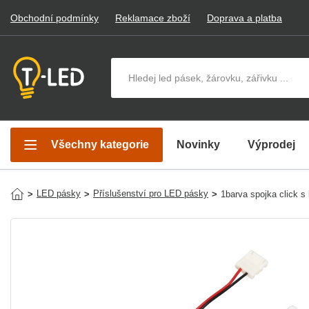
Obchodní podmínky
Reklamace zboží
Doprava a platba
Hledat v produktech
Všechny kategorie
Novinky
Výprodej
LED pásky
Příslušenství pro LED pásky
>
>
>
1barva spojka click s