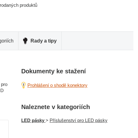
prodaných produktů
oriích
Rady a tipy
Dokumenty ke stažení
 pro
Prohlášení o shodě konektory
 D
Naleznete v kategoriích
LED pásky
>
Příslušenství pro LED pásky