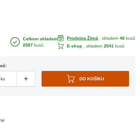
Prodejna Žitná
, skladem
46
kusů
Celkem skladem
2087
kusů
E-shop
, skladem
2041
kusů
usů:
me