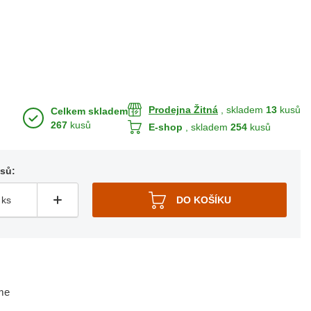
Prodejna Žitná
, skladem
13
kusů
Celkem skladem
267
kusů
E-shop
, skladem
254
kusů
usů:
me