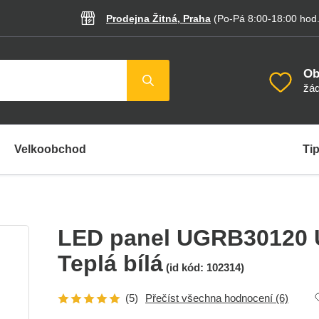
Prodejna Žitná, Praha
(Po-Pá 8:00-18:00
hod
Ob
žád
Velkoobchod
Tip
LED panel UGRB30120
Teplá bílá
(id kód:
102314
)
(5)
Přečíst všechna hodnocení
(6)