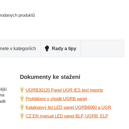
prodaných produktů
nete v kategoriích
Rady a tipy
Dokumenty ke stažení
ější
UGRB30120 Panel UGR IES test reports
 na
Prohlášení o shodě UGRB panel
dit
Katalogový list LED panel UGRB6060 a UGR
CZ EN manual LED panel BLP, UGRB, ELP