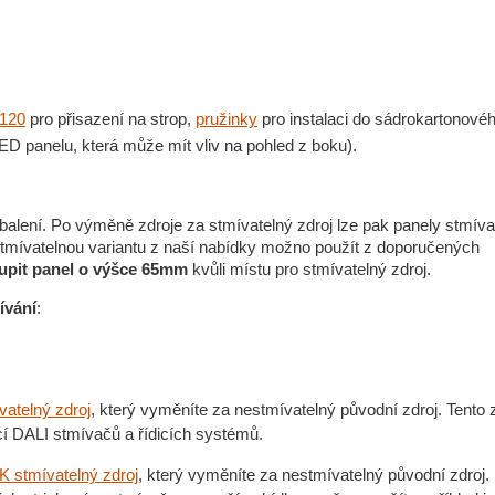
0120
pro přisazení na strop,
pružinky
pro instalaci do sádrokartonové
ED panelu, která může mít vliv na pohled z boku).
 balení. Po výměně zdroje za stmívatelný zdroj lze pak panely stmíva
stmívatelnou variantu z naší nabídky možno použít z doporučených
oupit panel o výšce 65mm
kvůli místu pro stmívatelný zdroj.
ívání
:
vatelný zdroj
, který vyměníte za nestmívatelný původní zdroj. Tento 
cí DALI stmívačů a řídicích systémů.
 stmívatelný zdroj
, který vyměníte za nestmívatelný původní zdroj.