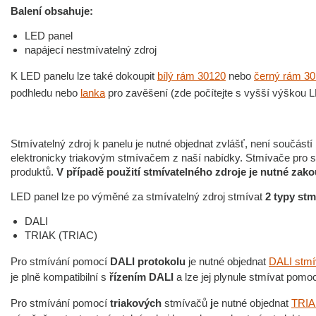
Balení obsahuje:
LED panel
napájecí nestmívatelný zdroj
K LED panelu lze také dokoupit
bílý rám 30120
nebo
černý rám 3
podhledu nebo
lanka
pro zavěšení (zde počítejte s vyšší výškou L
Stmívatelný zdroj k panelu je nutné objednat zvlášť, není součástí
elektronicky triakovým stmívačem z naší nabídky. Stmívače pro 
produktů.
V případě použití stmívatelného zdroje je nutné zak
LED panel lze po výměné za stmívatelný zdroj stmívat
2 typy stm
DALI
TRIAK (TRIAC)
Pro stmívání pomocí
DALI protokolu
je nutné objednat
DALI stmí
je plně kompatibilní s
řízením DALI
a lze jej plynule stmívat pomo
Pro stmívání pomocí
triakových
stmívačů
j
e nutné objednat
TRIAK