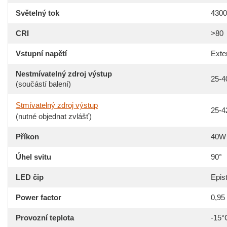
Světelný tok
4300
CRI
>80
Vstupní napětí
Exte
Nestmívatelný zdroj výstup
25-
(součástí balení)
Stmívatelný zdroj výstup
25-
(nutné objednat zvlášť)
Příkon
40W
Úhel svitu
90°
LED čip
Epis
Power factor
0,95
Provozní teplota
-15°