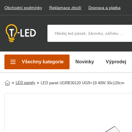
Obchodní podmínky
Reklamace zboží
Doprava a platba
Hledat v produktech
Všechny kategorie
Novinky
Výprodej
LED panely
>
>
LED panel UGRB30120 UGR<19 40W 30x120cm