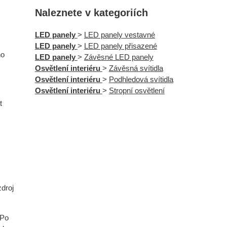
Naleznete v kategoriích
LED panely
>
LED panely vestavné
LED panely
>
LED panely přisazené
ho
LED panely
>
Závěsné LED panely
Osvětlení interiéru
>
Závěsná svítidla
Osvětlení interiéru
>
Podhledová svítidla
Osvětlení interiéru
>
Stropní osvětlení
t
zdroj
 Po