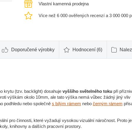
Vlastní kamenná prodejna
Více než 6 000 ověřených recenzí a 3 000 000 
Doporučené výrobky
Hodnocení (6)
Nalez
krytu (tzv. backlight) dosahuje
vyššího světelného toku
při přízniv
ti výškám okolo 10mm, ale tato výška nemá vůbec žádný jiný vliv
ého podhledu nebo společně
s bílým rámem
nebo
černým rámem
přisa
deální pro činnosti, které vyžadují vysokou vizuální náročnost. Proto je
koly, knihovny a dalších pracovní prostory.