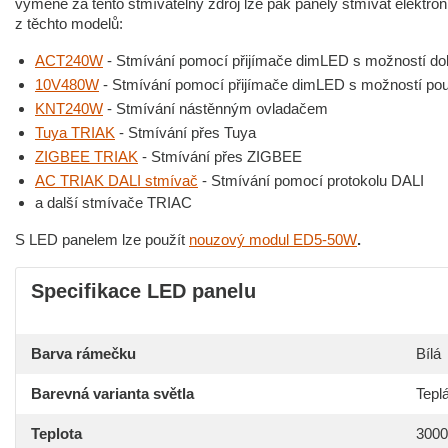
výměně za tento stmívatelný zdroj lze pak panely stmívat elektro
z těchto modelů:
ACT240W
- Stmívání pomocí přijímače dimLED s možností dok
10V480W
- Stmívání pomocí přijímače dimLED s možností použ
KNT240W
- Stmívání nástěnným ovladačem
Tuya TRIAK
- Stmívání přes Tuya
ZIGBEE TRIAK
- Stmívání přes ZIGBEE
AC TRIAK DALI stmívač
- Stmívání pomocí protokolu DALI
a další stmívače TRIAC
S LED panelem lze použít
nouzový modul ED5-50W
.
Specifikace LED panelu
Barva rámečku
Bílá
Barevná varianta světla
Teplá
Teplota
300