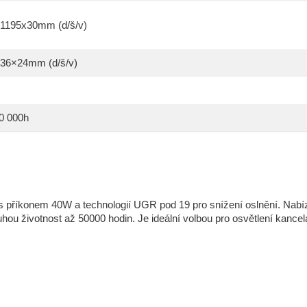
1195x30mm (d/š/v)
36×24mm (d/š/v)
0 000h
 příkonem 40W a technologií UGR pod 19 pro snížení oslnění. Nabí
ou životnost až 50000 hodin. Je ideální volbou pro osvětlení kancelá