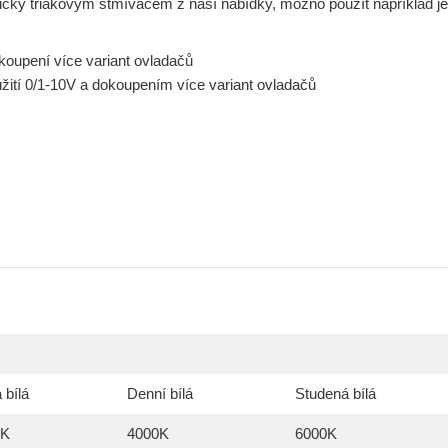
nicky triakovým stmívačem z naší nabídky, možno použít například j
oupení více variant ovladačů
ití 0/1-10V a dokoupením více variant ovladačů
 bílá
Denní bílá
Studená bílá
0K
4000K
6000K