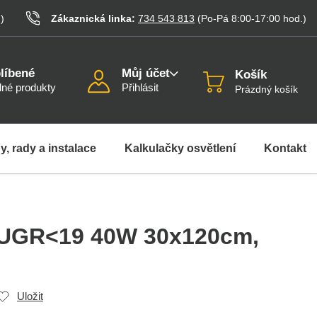
.
)
Zákaznická linka:
734 543 813
(Po-Pá 8:00-17:00
hod.
)
líbené
Můj účet
Košík
né produkty
Přihlásit
Prázdný košík
y, rady a instalace
Kalkulačky osvětlení
Kontakt
 UGR<19 40W 30x120cm
,
Uložit