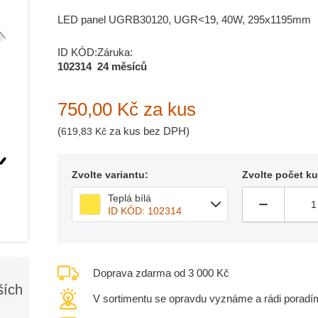
LED panel UGRB30120, UGR<19, 40W, 295x1195mm
ID KÓD:
Záruka:
102314
24 měsíců
750,00 Kč
za kus
(
za kus bez DPH)
619,83 Kč
Zvolte variantu:
Zvolte počet k
Teplá bílá
ID KÓD: 102314
Doprava zdarma od 3 000 Kč
ších
V sortimentu se opravdu vyznáme a rádi poradí