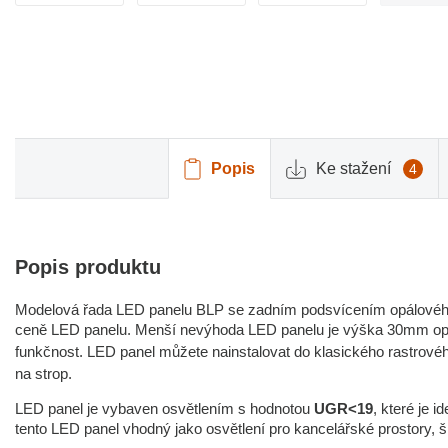
Popis
Ke stažení
4
Popis produktu
Modelová řada LED panelu BLP se zadním podsvícením opálového 
ceně LED panelu. Menší nevýhoda LED panelu je výška 30mm opro
funkčnost. LED panel můžete nainstalovat do klasického rastrov
na strop.
LED panel je vybaven osvětlením s hodnotou
UGR<19
, které je i
tento LED panel vhodný jako osvětlení pro kancelářské prostory, š