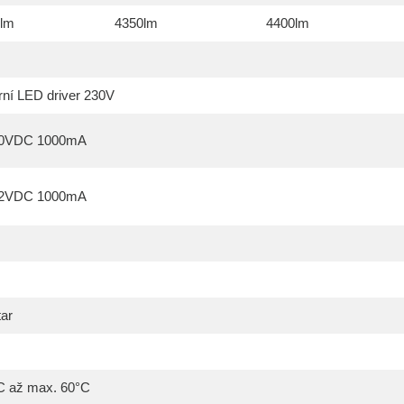
lm
4350lm
4400lm
rní LED driver 230V
40VDC 1000mA
42VDC 1000mA
tar
C až max. 60°C