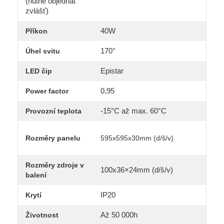
(nutné objednat
zvlášť)
40W
Příkon
170°
Úhel svitu
Epistar
LED čip
0,95
Power factor
-15°C až max. 60°C
Provozní teplota
Rozměry panelu
595x595x30mm (d/š/v)
Rozměry zdroje v
100x36×24mm (d/š/v)
balení
IP20
Krytí
Až 50 000h
Životnost