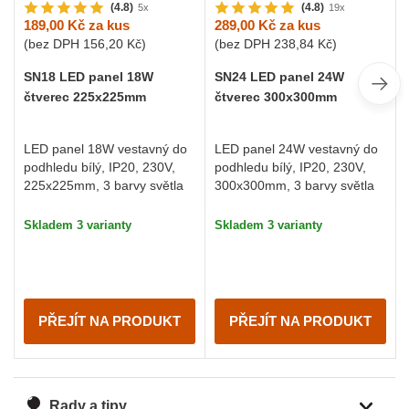
(4.8)
(4.8)
5x
19x
189,00 Kč
za kus
289,00 Kč
za kus
(bez DPH
156,20 Kč
)
(bez DPH
238,84 Kč
)
SN18 LED panel 18W
SN24 LED panel 24W
čtverec 225x225mm
čtverec 300x300mm
LED panel 18W vestavný do
LED panel 24W vestavný do
podhledu bílý, IP20, 230V,
podhledu bílý, IP20, 230V,
225x225mm, 3 barvy světla
300x300mm, 3 barvy světla
Skladem 3 varianty
Skladem 3 varianty
PŘEJÍT NA PRODUKT
PŘEJÍT NA PRODUKT
Rady a tipy