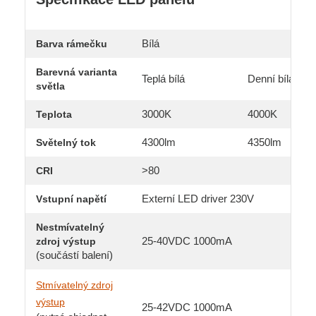
Bílá
Barva rámečku
Barevná varianta
Teplá bílá
Denní bílá
světla
3000K
4000K
Teplota
4300lm
4350lm
Světelný tok
>80
CRI
Externí LED driver 230V
Vstupní napětí
Nestmívatelný
25-40VDC 1000mA
zdroj výstup
(součástí balení)
Stmívatelný zdroj
výstup
25-42VDC 1000mA