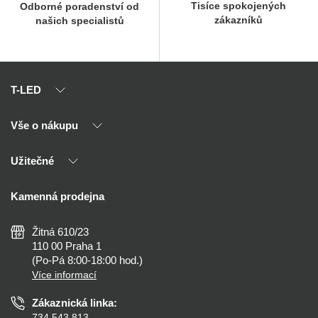
Tisíce spokojených
Odborné poradenství od
zákazníků
našich specialistů
T-LED
Vše o nákupu
O nás
Naši partneři
Užitečné
Výhody T-LED
Kontakty
Doprava a platba
Kalkulačky
Kamenná prodejna
Reklamace a vrácení
Montáž
Tipy, rady a instalace
Všeobecné obchodní podmínky
Nejčastější dotazy
Žitná 610/23
Zásady ochrany soukromí
Než koupíte
110 00 Praha 1
Nastavení cookies
(Po-Pá 8:00-18:00 hod.)
Osvětlení dle místnosti
Více informací
Prohlášení o přístupnosti
Zákaznická linka:
734 543 813