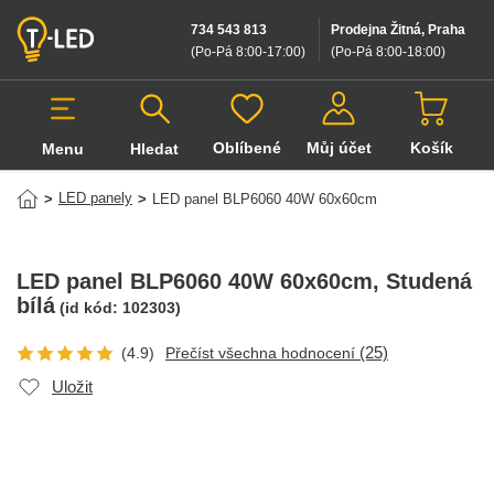
734 543 813
Prodejna Žitná, Praha
(Po-Pá 8:00-17:00
)
(Po-Pá 8:00-18:00
)
Oblíbené
Můj účet
Košík
Menu
Hledat
Hledat v produktech
LED panely
>
>
LED panel BLP6060 40W 60x60cm
LED panel BLP6060 40W 60x60cm
, Studená
bílá
(id kód:
102303
)
(25)
(4.9)
Přečíst všechna hodnocení
Uložit