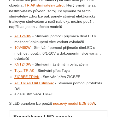
objednat
TRIAK stmívatelný zdroj
, který vyměníte za
nestmívatelný původní zdroj. Po výměně za tento
stmívatelný zdroj lze pak panely stmívat elektronicky
triakovým stmívačem z naší nabídky, možno použít
například jeden z těchto modelů:
ACT240W
- Stmívání pomocí přijímače dimLED s
možností dokoupení více variant ovladačů
10V480W
- Stmívání pomocí přijímače dimLED s
možností použití 0/1-10V a dokoupením více variant
ovladačů
KNT240W
- Stmívání nástěnným ovladačem
Tuya TRIAK
- Stmívání přes Tuya
ZIGBEE TRIAK
- Stmívání přes ZIGBEE
AC TRIAK DALI stmívač
- Stmívání pomocí protokolu
DALI
a další stmívače TRIAC
S LED panelem lze použít
nouzový modul ED5-50W
.
Specifikace LED panelu