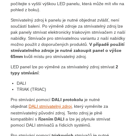
počítejte s vyšší výškou LED panelu, která může mít vliv na
pohled z boku).
Stmívatelný zdroj k panelu je nutné objednat zvlášť, není
součástí balení. Po výměně zdroje za stmívatelný zdroj lze
pak panely stmívat elektronicky triakovým stmívačem z naší
nabídky. Stmívače pro stmívatelnou variantu z naší nabídky
možno použít z doporučených produktů.
V případě použití
stmívatelného zdroje je nutné zakoupit panel o výšce
65mm
kvůli místu pro stmívatelný zdroj.
LED panel lze po výměné za stmívatelný zdroj stmívat
2
typy stmívání
:
DALI
TRIAK (TRIAC)
Pro stmívání pomocí
DALI protokolu
je nutné
objednat
DALI stmívatelný zdroj
, který vyměníte za
nestmívatelný původní zdroj. Tento zdroj je plně
kompatibilní s
řízením DALI
a lze jej plynule stmívat
pomocí DALI stmívačů a řídicích systémů.
Pro stmívání pomocí
triakových
stmívačů
j
e nutné