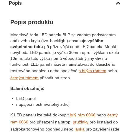
Popis
Popis produktu
Modelová řada LED panelu BLP se zadním podsvícením
opálového krytu (tzv. backlight) dosahuje
vyššího
světelného toku
při příznivější ceně LED panelu. Menší
nevýhoda LED panelu je výška 30mm oproti výškám okolo
10mm, ale tato výška nemá vůbec žádný jiný vliv na
funkčnost. LED panel můžete nainstalovat do klasického
rastrového podhledu nebo společně
s bílým rámem
nebo
černým rámem
přisadit na strop.
Balení obsahuje:
LED panel
napájecí nestmívatelný zdroj
K LED panelu lze také dokoupit
bílý rám 6060
nebo
černý
rám 6060
pro přisazení na strop,
pružinky
pro instalaci do
sádrokartonového podhledu nebo
lanka
pro zavěšení (zde