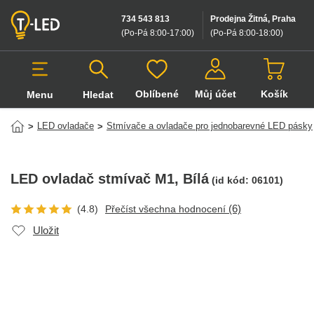
734 543 813
Prodejna Žitná, Praha
(Po-Pá 8:00-17:00
)
(Po-Pá 8:00-18:00
)
Oblíbené
Můj účet
Košík
Menu
Hledat
Hledat v produktech
LED ovladače
Stmívače a ovladače pro jednobarevné LED pásky
>
>
LED ovladač stmívač M1
, Bílá
(id kód:
06101
)
(6)
(4.8)
Přečíst všechna hodnocení
Uložit