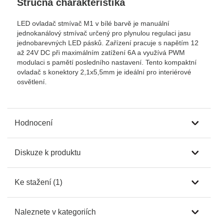
Stručná charakteristika
LED ovladač stmívač M1 v bílé barvě je manuální
jednokanálový stmívač určený pro plynulou regulaci jasu
jednobarevných LED pásků. Zařízení pracuje s napětím 12
až 24V DC při maximálním zatížení 6A a využívá PWM
modulaci s pamětí posledního nastavení. Tento kompaktní
ovladač s konektory 2,1x5,5mm je ideální pro interiérové
osvětlení.
Hodnocení
Diskuze k produktu
Ke stažení (1)
Naleznete v kategoriích