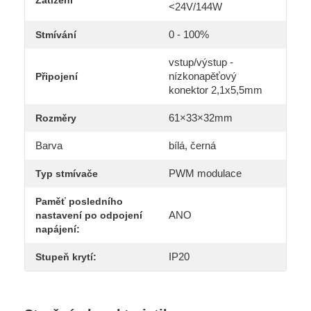
Zatížení
<24V/144W
0 - 100%
Stmívání
vstup/výstup -
nízkonapěťový
Připojení
konektor 2,1x5,5mm
61×33×32mm
Rozměry
Barva
bílá, černá
PWM modulace
Typ stmívače
Paměť posledního
ANO
nastavení po odpojení
napájení:
IP20
Stupeň krytí: