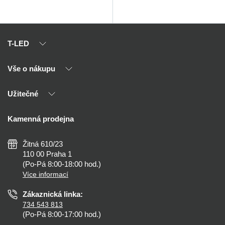
T-LED
Vše o nákupu
O nás
Naši partneři
Užitečné
Výhody T-LED
Kontakty
Doprava a platba
Kalkulačky
Kamenná prodejna
Reklamace a vrácení
Montáž
Tipy, rady a instalace
Všeobecné obchodní podmínky
Nejčastější dotazy
Žitná 610/23
Zásady ochrany soukromí
Než koupíte
110 00 Praha 1
Nastavení cookies
(Po-Pá 8:00-18:00 hod.)
Osvětlení dle místnosti
Více informací
Prohlášení o přístupnosti
Zákaznická linka:
734 543 813
(Po-Pá 8:00-17:00 hod.)