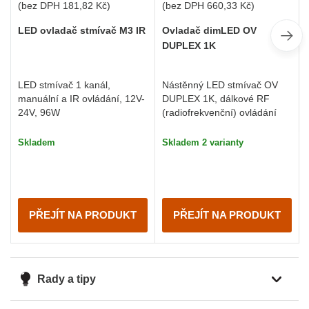
(bez DPH
181,82 Kč
)
(bez DPH
660,33 Kč
)
LED ovladač stmívač M3 IR
Ovladač dimLED OV
DUPLEX 1K
LED stmívač 1 kanál,
Nástěnný LED stmívač OV
manuální a IR ovládání, 12V-
DUPLEX 1K, dálkové RF
24V, 96W
(radiofrekvenční) ovládání
Skladem
Skladem 2 varianty
PŘEJÍT NA PRODUKT
PŘEJÍT NA PRODUKT
Rady a tipy