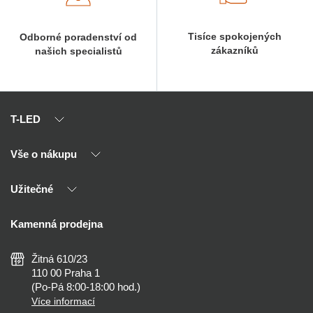
Tisíce spokojených
Odborné poradenství od
zákazníků
našich specialistů
T-LED
Vše o nákupu
O nás
Naši partneři
Užitečné
Výhody T-LED
Kontakty
Doprava a platba
Kalkulačky
Kamenná prodejna
Reklamace a vrácení
Montáž
Tipy, rady a instalace
Všeobecné obchodní podmínky
Nejčastější dotazy
Žitná 610/23
Zásady ochrany soukromí
Než koupíte
110 00 Praha 1
Nastavení cookies
(Po-Pá 8:00-18:00 hod.)
Osvětlení dle místnosti
Více informací
Prohlášení o přístupnosti