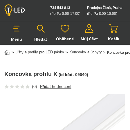
734 543 813
Prodejna Žitná, Praha
(Po-Pá 8:00-17:00
)
(Po-Pá 8:00-18:00
)
Oblíbené
Můj účet
Košík
Menu
Hledat
Hledat v produktech
Lišty a profily pro LED pásky
Koncovky a úchyty
>
>
>
Koncovka pro
Koncovka profilu K
(id kód:
09640
)
(0)
Přidat hodnocení