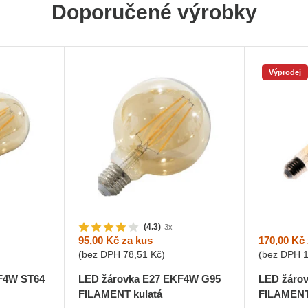
Doporučené výrobky
Výprodej
(4.3)
3x
170,00 Kč
95,00 Kč
za kus
(bez DPH
(bez DPH
78,51 Kč
)
LED žárov
F4W ST64
LED žárovka E27 EKF4W G95
FILAMEN
FILAMENT kulatá