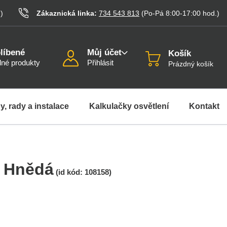
.
)
Zákaznická linka:
734 543 813
(Po-Pá 8:00-17:00
hod.
)
líbené
Můj účet
Košík
né produkty
Přihlásit
Prázdný košík
y, rady a instalace
Kalkulačky osvětlení
Kontakt
, Hnědá
(id kód:
108158
)