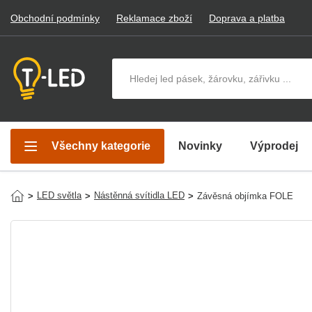
Obchodní podmínky
Reklamace zboží
Doprava a platba
Hledat v produktech
Všechny kategorie
Novinky
Výprodej
LED světla
Nástěnná svítidla LED
>
>
>
Závěsná objímka FOLE