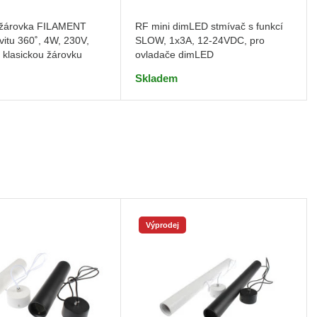
 žárovka FILAMENT
RF mini dimLED stmívač s funkcí
vitu 360˚, 4W, 230V,
SLOW, 1x3A, 12-24VDC, pro
 klasickou žárovku
ovladače dimLED
Skladem
Výprodej