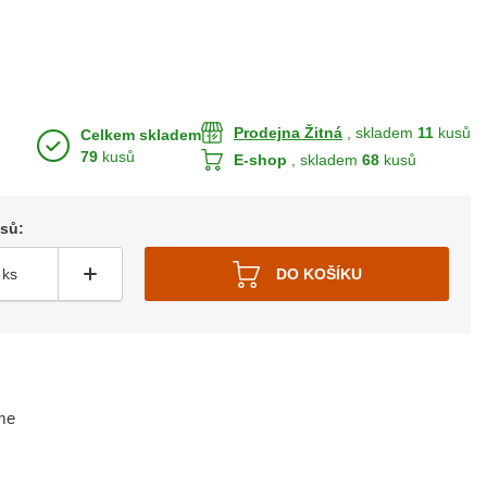
Prodejna Žitná
, skladem
11
kusů
Celkem skladem
79
kusů
E-shop
, skladem
68
kusů
usů:
me