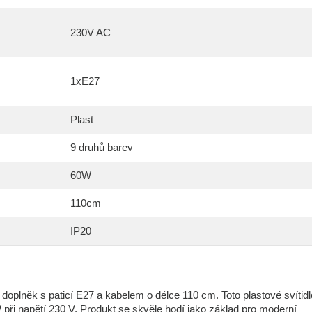
230V AC
1xE27
Plast
9 druhů barev
60W
110cm
IP20
oplněk s paticí E27 a kabelem o délce 110 cm. Toto plastové svítidl
při napětí 230 V. Produkt se skvěle hodí jako základ pro moderní