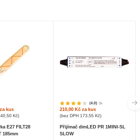
(4.0)
3x
za kus
210,00 Kč
za kus
140,50 Kč
)
(bez DPH
173,55 Kč
)
ka E27 FILT28
Přijímač dimLED PR 1MINI-SL
T 185mm
SLOW