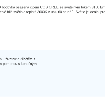
ED bodovka osazená čipem COB CREE se světelným tokem 3150 lu
é bílé světlo o teplotě 3000K v úhlu 60 stupňů. Světlo je ideální pr
í uživatelé? Přečtěte si
 vám pomohou s konečným