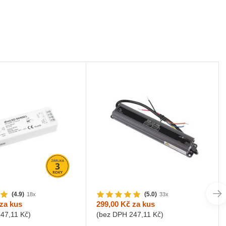
(4.9)
(5.0)
18x
33x
za kus
299,00 Kč
za kus
247,11 Kč
)
(bez DPH
247,11 Kč
)