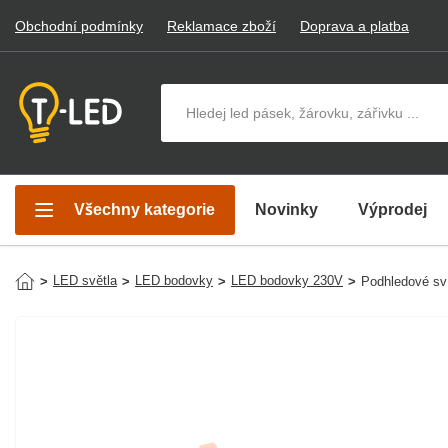
Obchodní podmínky
Reklamace zboží
Doprava a platba
Hledat v produktech
Všechny kategorie
Novinky
Výprodej
LED světla
LED bodovky
LED bodovky 230V
>
>
>
>
Podhledové sv