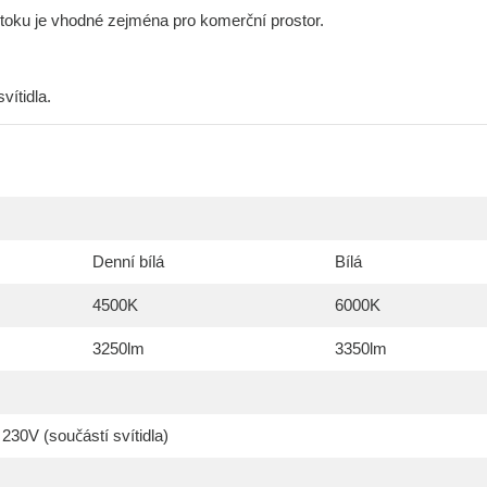
oku je vhodné zejména pro komerční prostor.
vítidla.
Denní bílá
Bílá
4500K
6000K
3250lm
3350lm
230V (součástí svítidla)