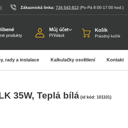
.
)
Zákaznická linka:
734 543 813
(Po-Pá 8:00-17:00
hod.
)
líbené
Můj účet
Košík
né produkty
Přihlásit
Prázdný košík
y, rady a instalace
Kalkulačky osvětlení
Kontakt
ALK 35W
, Teplá bílá
(id kód:
101101
)