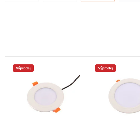
Výprodej
Výprodej