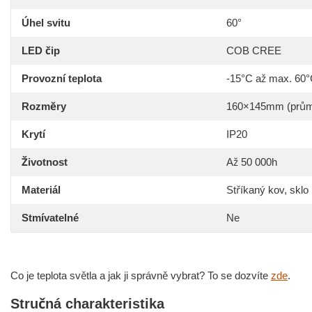
Úhel svitu
60°
LED čip
COB CREE
Provozní teplota
-15°C až max. 60
Rozměry
160×145mm (prům
Krytí
IP20
Životnost
Až 50 000h
Materiál
Stříkaný kov, sklo
Stmívatelné
Ne
Co je teplota světla a jak ji správně vybrat? To se dozvíte
zde
.
Stručná charakteristika