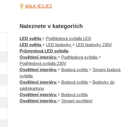
BALK-IES.IES
Naleznete v kategoriích
LED světla
>
Podhledová svítidla LED
LED světla
>
LED bodovky
>
LED bodovky 230V
Průmyslová LED svítidla
Osvětlení interiéru
>
Podhledová svítidla
>
Podhledová svítidla 230V
Osvětlení interiéru
>
Bodová světla
>
Stropní bodová
svítidla
Osvětlení interiéru
>
Bodová světla
>
Bodovky do
sádrokartonu
Osvětlení interiéru
>
Bodová světla
Osvětlení interiéru
>
Stropní osvětlení