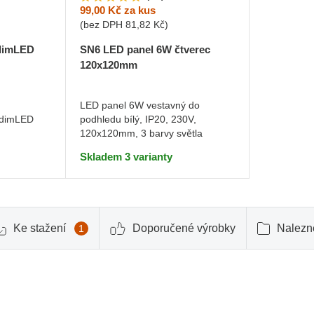
99,00 Kč
za kus
(bez DPH
81,82 Kč
)
 dimLED
SN6 LED panel 6W čtverec
120x120mm
LED panel 6W vestavný do
i dimLED
podhledu bílý, IP20, 230V,
120x120mm, 3 barvy světla
Skladem 3 varianty
Ke stažení
Doporučené výrobky
Nalezne
1