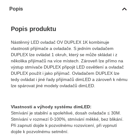
Popis
Popis produktu
Nástěnný LED ovladač OV DUPLEX 1K kombinuje
vlastnosti přijímače a ovladače. S jedním ovladačem
DUPLEX lze ovládat 1 okruh, který se může skládat i z
několika přijímačů na více místech. Zároveň lze přímo na
výstup stmívače DUPLEX připojit LED osvětlení a ovladač
DUPLEX použít i jako přijímač. Ovladačem DUPLEX lze
tedy ovládat i jiné řady přijímačů dimLED a zároveň k němu
lze spárovat jiné modely ovladačů dimLED.
Vlastnosti a výhody systému dimLED:
Stmívání je stabilní a spolehlivé, dosah ovladače ≤ 30M.
Stmívání v rozmezí 0-100%, stmívání měkké, bez blikání.
Při zapnutí dojde k pozvolnému rozsvícení, při vypnutí
dojde k pozvolnému setmění.