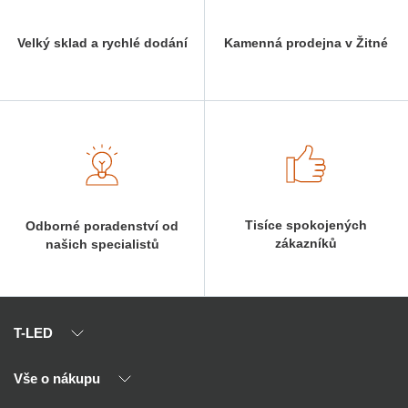
Velký sklad a rychlé dodání
Kamenná prodejna v Žitné
Tisíce spokojených
Odborné poradenství od
zákazníků
našich specialistů
T-LED
Vše o nákupu
O nás