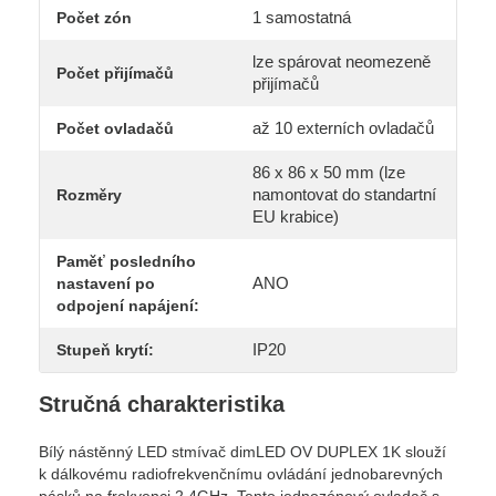
1 samostatná
Počet zón
lze spárovat neomezeně
Počet přijímačů
přijímačů
až 10 externích ovladačů
Počet ovladačů
86 x 86 x 50 mm (lze
namontovat do standartní
Rozměry
EU krabice)
Paměť posledního
ANO
nastavení po
odpojení napájení:
IP20
Stupeň krytí:
Stručná charakteristika
Bílý nástěnný LED stmívač dimLED OV DUPLEX 1K slouží
k dálkovému radiofrekvenčnímu ovládání jednobarevných