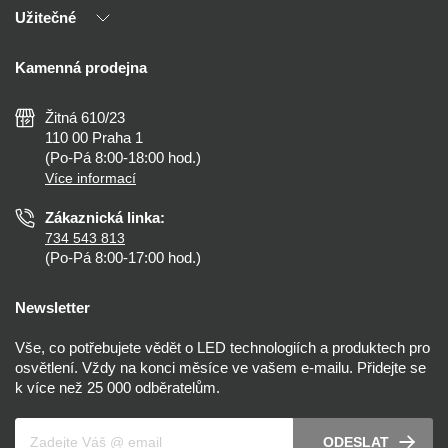
Naši partneři
Užitečné
Výhody T-LED
Kontakty
Doprava a platba
Kalkulačky
Kamenná prodejna
Reklamace a vrácení
Montáž
Tipy, rady a instalace
Všeobecné obchodní podmínky
Nejčastější dotazy
Žitná 610/23
Zásady ochrany soukromí
Než koupíte
110 00 Praha 1
Nastavení cookies
(Po-Pá 8:00-18:00 hod.)
Osvětlení dle místnosti
Více informací
Prohlášení o přístupnosti
Zákaznická linka:
734 543 813
(Po-Pá 8:00-17:00 hod.)
Newsletter
Vše, co potřebujete vědět o LED technologiích a produktech pro
osvětlení. Vždy na konci měsíce ve vašem e-mailu. Přidejte se
k více než 25 000 odběratelům.
Váš e-mail
ODESLAT