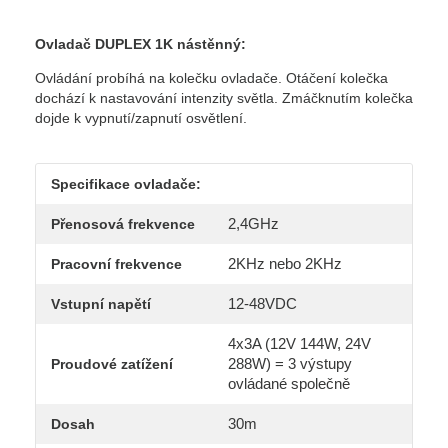
Ovladač DUPLEX 1K nástěnný:
Ovládání probíhá na kolečku ovladače. Otáčení kolečka
dochází k nastavování intenzity světla. Zmáčknutím kolečka
dojde k vypnutí/zapnutí osvětlení.
Specifikace ovladače:
2,4GHz
Přenosová frekvence
2KHz nebo 2KHz
Pracovní frekvence
12-48VDC
Vstupní napětí
4x3A (12V 144W, 24V
288W) = 3 výstupy
Proudové zatížení
ovládané společně
30m
Dosah