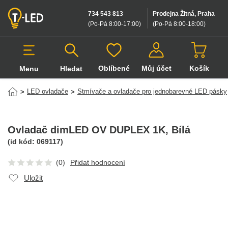
734 543 813
Prodejna Žitná, Praha
(Po-Pá 8:00-17:00
)
(Po-Pá 8:00-18:00
)
Oblíbené
Můj účet
Košík
Menu
Hledat
Hledat v produktech
LED ovladače
Stmívače a ovladače pro jednobarevné LED pásky
>
>
Ovladač dimLED OV DUPLEX 1K
, Bílá
(id kód:
069117
)
(0)
Přidat hodnocení
Uložit