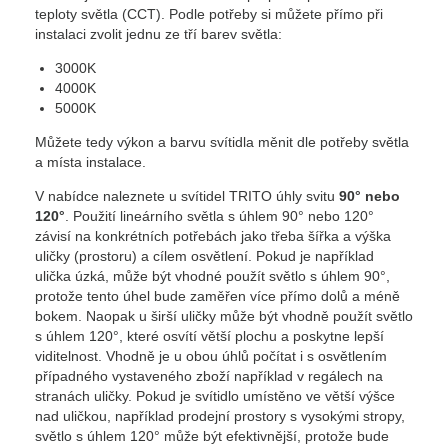
teploty světla (CCT). Podle potřeby si můžete přímo při
instalaci zvolit jednu ze tří barev světla:
3000K
4000K
5000K
Můžete tedy výkon a barvu svítidla měnit dle potřeby světla
a místa instalace.
V nabídce naleznete u svítidel TRITO úhly svitu
90° nebo
120°
. Použití lineárního světla s úhlem 90° nebo 120°
závisí na konkrétních potřebách jako třeba šířka a výška
uličky (prostoru) a cílem osvětlení. Pokud je například
ulička úzká, může být vhodné použít světlo s úhlem 90°,
protože tento úhel bude zaměřen více přímo dolů a méně
bokem. Naopak u širší uličky může být vhodně použít světlo
s úhlem 120°, které osvítí větší plochu a poskytne lepší
viditelnost. Vhodně je u obou úhlů počítat i s osvětlením
případného vystaveného zboží například v regálech na
stranách uličky. Pokud je svítidlo umístěno ve větší výšce
nad uličkou, například prodejní prostory s vysokými stropy,
světlo s úhlem 120° může být efektivnější, protože bude