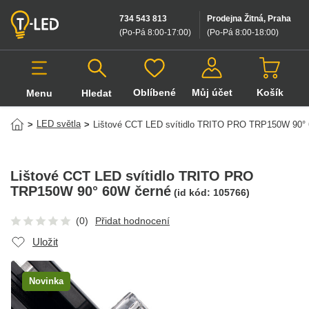
734 543 813
Prodejna Žitná, Praha
(Po-Pá 8:00-17:00
)
(Po-Pá 8:00-18:00
)
Oblíbené
Můj účet
Košík
Menu
Hledat
Hledat v produktech
LED světla
>
>
Lištové CCT LED svítidlo TRITO PRO TRP150W 90°
Lištové CCT LED svítidlo TRITO PRO
TRP150W 90° 60W černé
(id kód:
105766
)
(0)
Přidat hodnocení
Uložit
Novinka