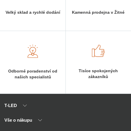
Velký sklad a rychlé dodání
Kamenná prodejna v Žitné
Tisíce spokojených
Odborné poradenství od
zákazníků
našich specialistů
T-LED
Vše o nákupu
O nás
Naši partneři