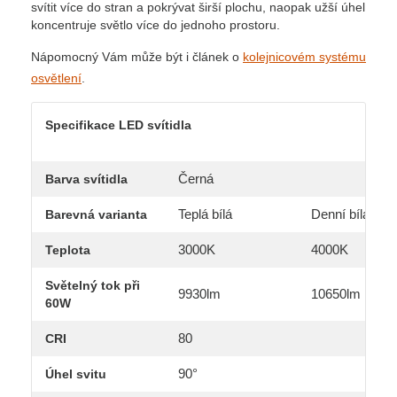
svítit více do stran a pokrývat širší plochu, naopak užší úhel
koncentruje světlo více do jednoho prostoru.
Nápomocný Vám může být i článek o
kolejnicovém systému
osvětlení
.
Specifikace LED svítidla
Černá
Barva svítidla
Teplá bílá
Denní bílá
Barevná varianta
3000K
4000K
Teplota
Světelný tok při
9930lm
10650lm
60W
80
CRI
90°
Úhel svitu