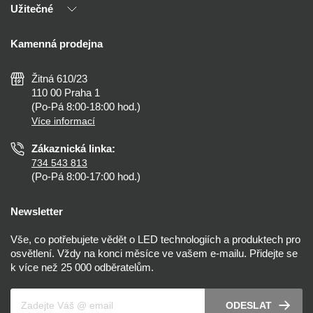
Užitečné
Výhody T-LED
Kontakty
Doprava a platba
Kalkulačky
Kamenná prodejna
Reklamace a vrácení
Montáž
Tipy, rady a instalace
Všeobecné obchodní podmínky
Nejčastější dotazy
Žitná 610/23
Zásady ochrany soukromí
Než koupíte
110 00 Praha 1
Nastavení cookies
(Po-Pá 8:00-18:00 hod.)
Osvětlení dle místnosti
Více informací
Prohlášení o přístupnosti
Zákaznická linka:
734 543 813
(Po-Pá 8:00-17:00 hod.)
Newsletter
Vše, co potřebujete vědět o LED technologiích a produktech pro
osvětlení. Vždy na konci měsíce ve vašem e-mailu. Přidejte se
k více než 25 000 odběratelům.
Váš e-mail
ODESLAT