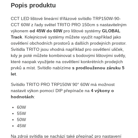
Popis produktu
CCT LED lištové lineární třífázové svítidlo TRP150W-90-
CCT 60W z řady světel TRITO PRO 150cm s nastavitelným
výkonem
od 45W do 60W
pro lištové systémy
GLOBAL
Track
. Kolejnicové systémy můžete využít například jako
osvětlení obchodních prostorů a dalších prodejních prostor.
Svítidla TRITO jsou vhodná například pro osvětlení uliček,
kdy je poté můžete kombinovat s bodovými lištovými světly,
které naopak využijete na osvětlení konkrétních prodejích
prvků a míst. Svítidlo nabízíme
s prodlouženou záruku 5
let
.
Svítidlo TRITO PRO TRP150W 90° 60W má možnost
nastavit výkon pomocí DIP přepínače na
4 výkony o
hodnotách
:
60W
55W
50W
45W
Na zdroji svítidla se nachází také přepínač pro nastavení