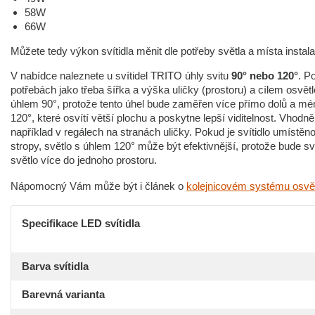
58W
66W
Můžete tedy výkon svítidla měnit dle potřeby světla a místa instal
V nabídce naleznete u svítidel TRITO úhly svitu
90° nebo 120°
. P
potřebách jako třeba šířka a výška uličky (prostoru) a cílem osvět
úhlem 90°, protože tento úhel bude zaměřen více přímo dolů a mé
120°, které osvítí větší plochu a poskytne lepší viditelnost. Vhod
například v regálech na stranách uličky. Pokud je svítidlo umístěn
stropy, světlo s úhlem 120° může být efektivnější, protože bude sví
světlo více do jednoho prostoru.
Nápomocný Vám může být i článek o
kolejnicovém systému osvět
Specifikace LED svítidla
Barva svítidla
Barevná varianta