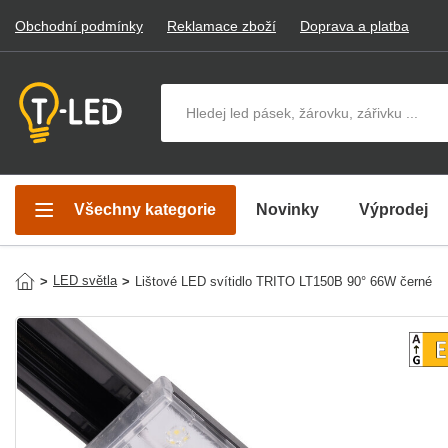
Obchodní podmínky
Reklamace zboží
Doprava a platba
Hledat v produktech
Všechny kategorie
Novinky
Výprodej
LED světla
>
>
Lištové LED svítidlo TRITO LT150B 90° 66W černé