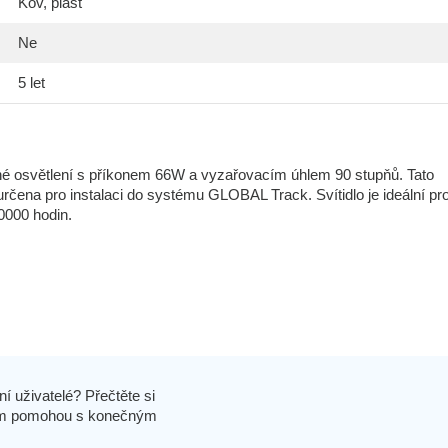
Kov, plast
Ne
5 let
né osvětlení s příkonem 66W a vyzařovacím úhlem 90 stupňů. Tato
 určena pro instalaci do systému GLOBAL Track. Svítidlo je ideální pr
50000 hodin.
í uživatelé? Přečtěte si
 vám pomohou s konečným