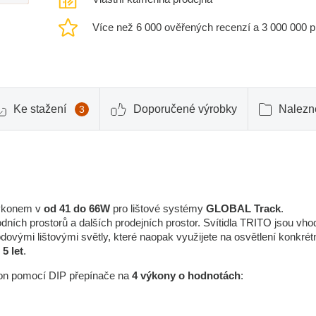
Více než 6 000 ověřených recenzí a 3 000 000 
Ke stažení
Doporučené výrobky
Nalezne
3
 výkonem v
od 41 do 66W
pro lištové systémy
GLOBAL Track
.
dních prostorů a dalších prodejních prostor. Svítidla TRITO jsou vho
dovými lištovými světly, které naopak využijete na osvětlení konkrét
5 let
.
on pomocí DIP přepínače na
4 výkony o hodnotách
: