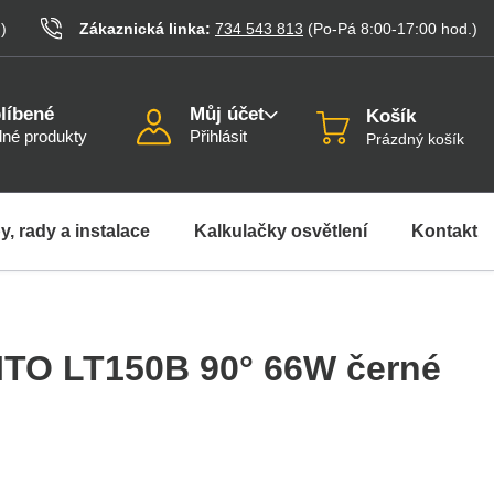
.
)
Zákaznická linka:
734 543 813
(Po-Pá 8:00-17:00
hod.
)
líbené
Můj účet
Košík
né produkty
Přihlásit
Prázdný košík
y, rady a instalace
Kalkulačky osvětlení
Kontakt
RITO LT150B 90° 66W černé