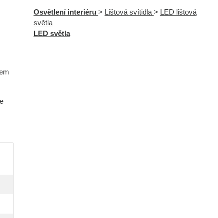
Osvětlení interiéru
>
Lištová svítidla
>
LED lištová
světla
LED světla
lem
je