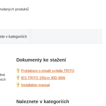
prodaných produktů
te v kategoriích
Dokumenty ke stažení
Prohlášení o shodě svítidla TRITO
dná
IES TRITO 150cm 90D 66W
ních
Installation manual
Naleznete v kategoriích