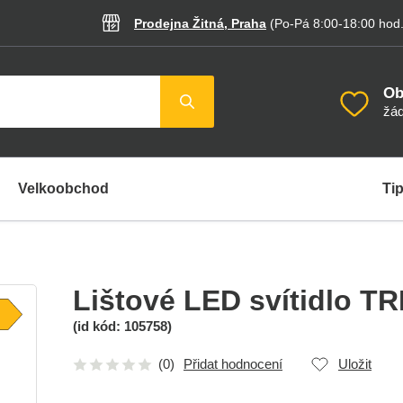
Prodejna Žitná, Praha
(Po-Pá 8:00-18:00
hod
Ob
žád
Velkoobchod
Tip
Lištové LED svítidlo T
(id kód:
105758
)
(0)
Přidat hodnocení
Uložit