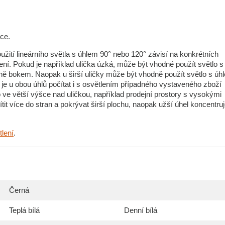
ace.
oužití lineárního světla s úhlem 90° nebo 120° závisí na konkrétních
lení. Pokud je například ulička úzká, může být vhodné použít světlo s
ně bokem. Naopak u širší uličky může být vhodně použít světlo s úh
ně je u obou úhlů počítat i s osvětlením případného vystaveného zboží
o ve větší výšce nad uličkou, například prodejní prostory s vysokými
tit více do stran a pokrývat širší plochu, naopak užší úhel koncentru
lení
.
Černá
Teplá bílá
Denní bílá