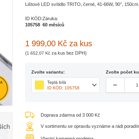
Lištové LED svítidlo TRITO, černé, 41-66W, 90°, 150cm,
ID KÓD:
Záruka:
105758
60 měsíců
1 999,00 Kč
za kus
(
za kus bez DPH)
1 652,07 Kč
Zvolte variantu:
Zvolte počet k
Teplá bílá
ID KÓD: 105758
Doprava zdarma od 3 000 Kč
ších
V sortimentu se opravdu vyznáme a rádi poradí
Vlastní kamenná prodejna