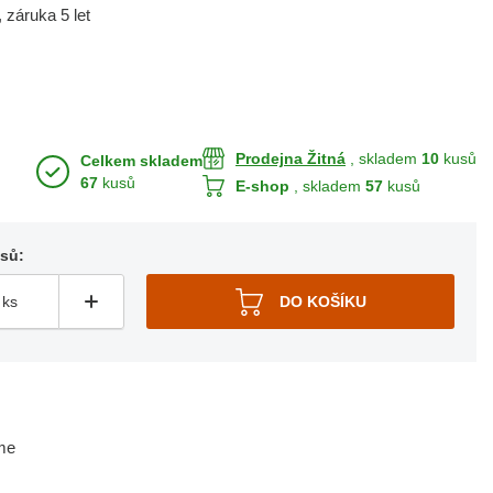
 záruka 5 let
Prodejna Žitná
, skladem
10
kusů
Celkem skladem
67
kusů
E-shop
, skladem
57
kusů
usů:
me