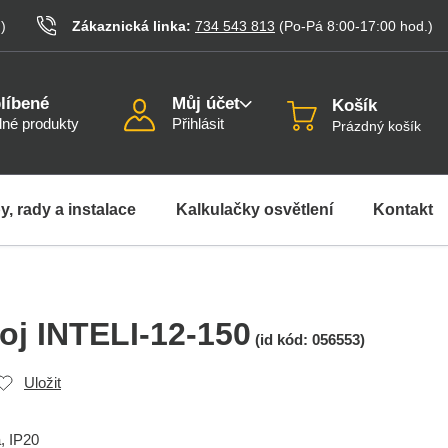
.
)
Zákaznická linka:
734 543 813
(Po-Pá 8:00-17:00
hod.
)
líbené
Můj účet
Košík
né produkty
Přihlásit
Prázdný košík
y, rady a instalace
Kalkulačky osvětlení
Kontakt
oj INTELI-12-150
(id kód:
056553
)
Uložit
, IP20