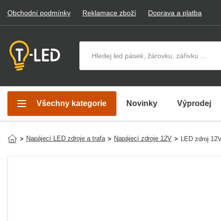
Obchodní podmínky
Reklamace zboží
Doprava a platba
Hledat v produktech
Všechny kategorie
Novinky
Výprodej
Napájecí LED zdroje a trafa
Napájecí zdroje 12V
>
>
>
LED zdroj 12