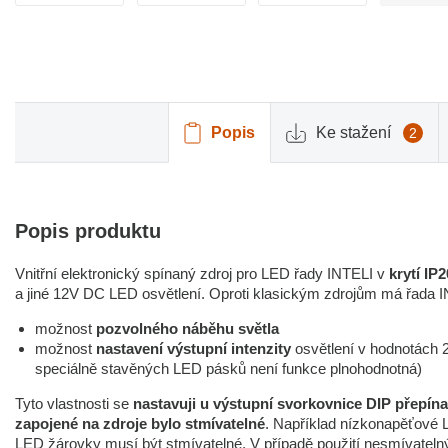
Popis
Ke stažení
2
Popis produktu
Vnitřní elektronický spínaný zdroj pro LED řady INTELI v
krytí IP2
a jiné 12V DC LED osvětlení. Oproti klasickým zdrojům má řada 
možnost
pozvolného náběhu světla
možnost
nastavení výstupní intenzity
osvětlení v hodnotách
speciálně stavěných LED pásků není funkce plnohodnotná)
Tyto vlastnosti se
nastavuji u výstupní svorkovnice DIP přepínač
zapojené na zdroje bylo stmívatelné
. Například nízkonapěťové 
LED žárovky musí být stmívatelné. V případě použití nesmívateln