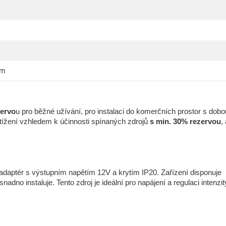
mm
zervo
u pro běžné užívání, pro instalaci do komerčních prostor s dobo
atížení vzhledem k účinnosti spínaných zdrojů
s min. 30% rezervou
,
daptér s výstupním napětím 12V a krytím IP20. Zařízení disponuje
dno instaluje. Tento zdroj je ideální pro napájení a regulaci intenzit