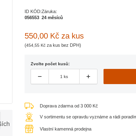
ID KÓD:
Záruka:
056553
24 měsíců
550,00 Kč
za kus
(
za kus bez DPH)
454,55 Kč
Zvolte počet kusů:
Doprava zdarma od 3 000 Kč
V sortimentu se opravdu vyznáme a rádi poradí
ších
Vlastní kamenná prodejna