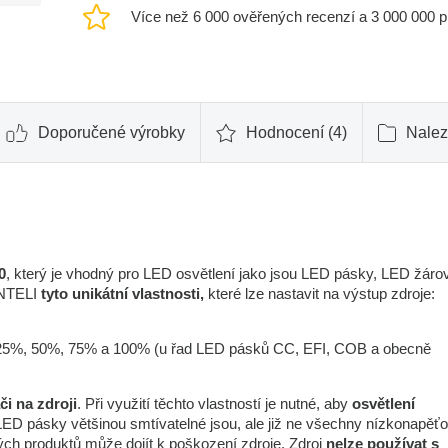
Více než 6 000 ověřených recenzí a 3 000 000 
Doporučené výrobky
Hodnocení (4)
Nalez
0
, který je vhodný pro LED osvětlení jako jsou LED pásky, LED žáro
INTELI
tyto unikátní vlastnosti,
které lze nastavit na výstup zdroje:
 25%, 50%, 75% a 100% (u řad LED pásků CC, EFI, COB a obecně
i na zdroji
. Při využití těchto vlastností je nutné, aby
osvětlení
LED pásky většinou smtívatelné jsou, ale již ne všechny nízkonapěť
ých produktů může dojít k poškození zdroje. Zdroj
nelze používat s