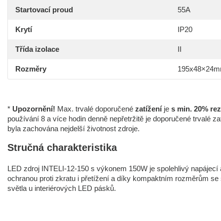
Startovací proud
55A
Krytí
IP20
Třída izolace
II
Rozměry
195x48×24
*
Upozornění!
Max. trvalé doporučené
zatížení
je
s min. 20% re
používání 8 a více hodin denně nepřetržitě je doporučené trvalé z
byla zachována nejdelší životnost zdroje.
Stručná charakteristika
LED zdroj INTELI-12-150 s výkonem 150W je spolehlivý napájecí a
ochranou proti zkratu i přetížení a díky kompaktním rozměrům se sna
světla u interiérových LED pásků.