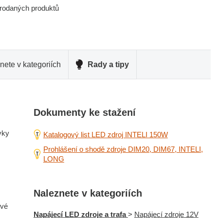
prodaných produktů
nete v kategoriích
Rady a tipy
Dokumenty ke stažení
vky
Katalogový list LED zdroj INTELI 150W
Prohlášení o shodě zdroje DIM20, DIM67, INTELI,
LONG
Naleznete v kategoriích
ové
Napájecí LED zdroje a trafa
>
Napájecí zdroje 12V