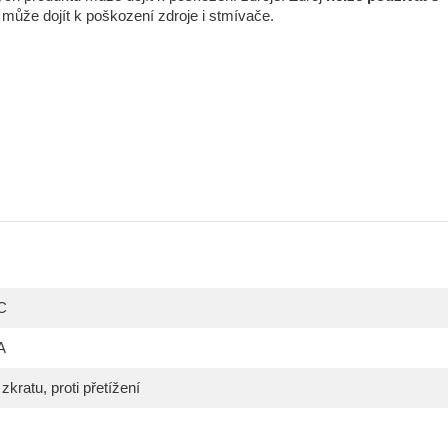
í může dojít k poškození zdroje i stmívače.
C
A
 zkratu, proti přetížení