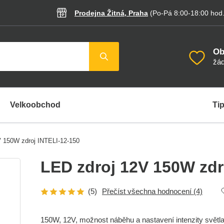
Prodejna Žitná, Praha
(Po-Pá 8:00-18:00
hod
Ob
žád
Velkoobchod
Tip
V 150W zdroj INTELI-12-150
LED zdroj 12V 150W zdr
(5)
Přečíst všechna hodnocení
(4)
150W, 12V, možnost náběhu a nastavení intenzity světla