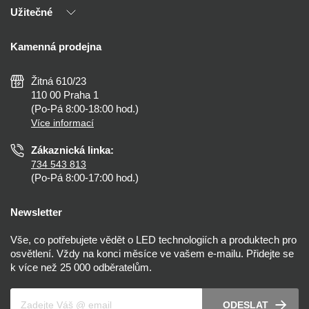
Naši partneři
Užitečné
Výhody T-LED
Kontakty
Doprava a platba
Kalkulačky
Kamenná prodejna
Reklamace a vrácení
Montáž
Tipy, rady a instalace
Všeobecné obchodní podmínky
Nejčastější dotazy
Žitná 610/23
Zásady ochrany soukromí
Než koupíte
110 00 Praha 1
Nastavení cookies
(Po-Pá 8:00-18:00 hod.)
Osvětlení dle místnosti
Více informací
Prohlášení o přístupnosti
Zákaznická linka:
734 543 813
(Po-Pá 8:00-17:00 hod.)
Newsletter
Vše, co potřebujete vědět o LED technologiích a produktech pro
osvětlení. Vždy na konci měsíce ve vašem e-mailu. Přidejte se
k více než 25 000 odběratelům.
Váš e-mail
ODESLAT