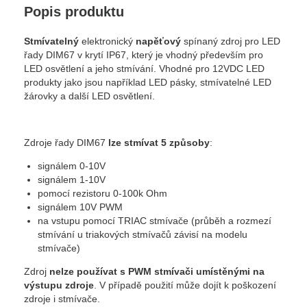
Popis produktu
Stmívatelný
elektronický
napěťový
spínaný zdroj pro LED
řady DIM67 v krytí IP67, který je vhodný především pro
LED osvětlení a jeho stmívání. Vhodné pro 12VDC LED
produkty jako jsou například LED pásky, stmívatelné LED
žárovky a další LED osvětlení.
Zdroje řady DIM67
lze stmívat 5 způsoby
:
signálem 0-10V
signálem 1-10V
pomocí rezistoru 0-100k Ohm
signálem 10V PWM
na vstupu pomocí TRIAC stmívače (průběh a rozmezí
stmívání u triakových stmívačů závisí na modelu
stmívače)
Zdroj
nelze používat s PWM stmívači umístěnými na
výstupu zdroje
. V případě použití může dojít k poškození
zdroje i stmívače.