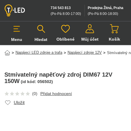
734 543 813
Prodejna Žitná, Praha
(Po-Pá 8:00-17:00
)
(Po-Pá 8:00-18:00
)
Oblíbené
Můj účet
Košík
Menu
Hledat
Hledat v produktech
Napájecí LED zdroje a trafa
Napájecí zdroje 12V
>
>
>
Stmívatelný 
Stmívatelný napěťový zdroj DIM67 12V
150W
(id kód:
056502
)
(0)
Přidat hodnocení
Uložit