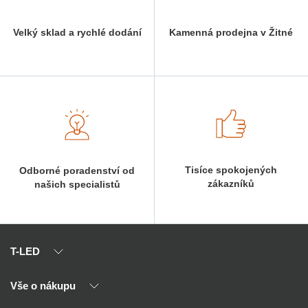
Velký sklad a rychlé dodání
Kamenná prodejna v Žitné
Tisíce spokojených
Odborné poradenství od
zákazníků
našich specialistů
T-LED
Vše o nákupu
O nás