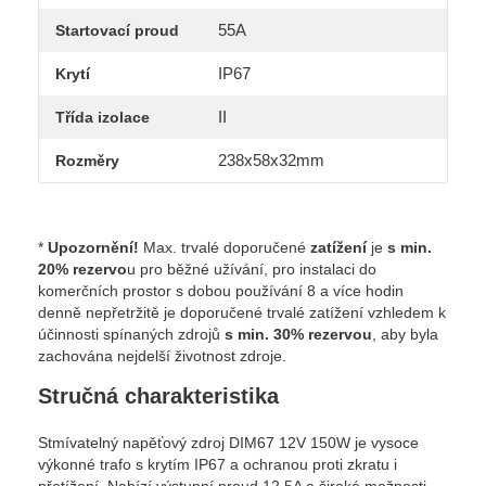
55A
Startovací proud
IP67
Krytí
II
Třída izolace
238x58x32mm
Rozměry
*
Upozornění!
Max. trvalé doporučené
zatížení
je
s min.
20% rezervo
u pro běžné užívání, pro instalaci do
komerčních prostor s dobou používání 8 a více hodin
denně nepřetržitě je doporučené trvalé zatížení vzhledem k
účinnosti spínaných zdrojů
s min. 30% rezervou
, aby byla
zachována nejdelší životnost zdroje.
Stručná charakteristika
Stmívatelný napěťový zdroj DIM67 12V 150W je vysoce
výkonné trafo s krytím IP67 a ochranou proti zkratu i