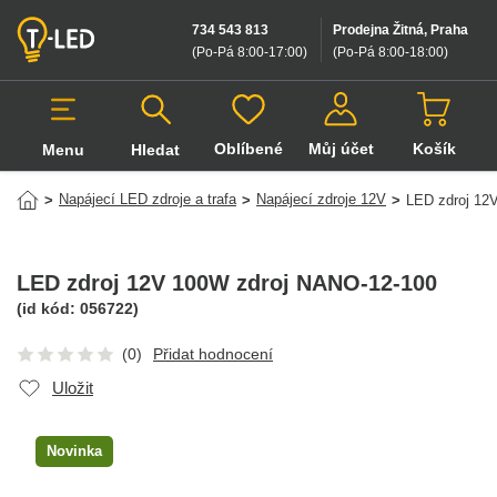
734 543 813
Prodejna Žitná, Praha
(Po-Pá 8:00-17:00
)
(Po-Pá 8:00-18:00
)
Oblíbené
Můj účet
Košík
Menu
Hledat
Hledat v produktech
Napájecí LED zdroje a trafa
Napájecí zdroje 12V
>
>
>
LED zdroj 12
LED zdroj 12V 100W zdroj NANO-12-100
(id kód:
056722
)
(0)
Přidat hodnocení
Uložit
Novinka