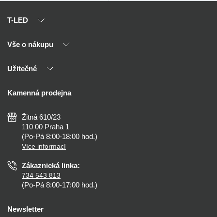
T-LED
Vše o nákupu
O nás
Naši partneři
Užitečné
Výhody T-LED
Kontakty
Doprava a platba
Kalkulačky
Kamenná prodejna
Reklamace a vrácení
Montáž
Tipy, rady a instalace
Všeobecné obchodní podmínky
Nejčastější dotazy
Žitná 610/23
Zásady ochrany soukromí
Než koupíte
110 00 Praha 1
Nastavení cookies
(Po-Pá 8:00-18:00 hod.)
Osvětlení dle místnosti
Více informací
Prohlášení o přístupnosti
Zákaznická linka:
734 543 813
(Po-Pá 8:00-17:00 hod.)
Newsletter