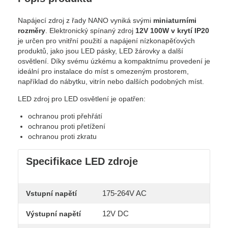
Napájecí zdroj z řady NANO vyniká svými
miniaturními
rozměry
. Elektronický spínaný zdroj
12V 100W v krytí IP20
je určen pro vnitřní použití a napájení nízkonapěťových
produktů, jako jsou LED pásky, LED žárovky a další
osvětlení. Díky svému úzkému a kompaktnímu provedení je
ideální pro instalace do míst s omezeným prostorem,
například do nábytku, vitrín nebo dalších podobných míst.
LED zdroj pro LED osvětlení je opatřen:
ochranou proti přehřátí
ochranou proti přetížení
ochranou proti zkratu
Specifikace LED zdroje
175-264V AC
Vstupní napětí
12V DC
Výstupní napětí