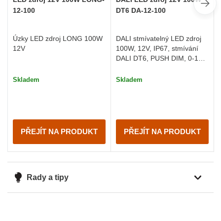
12-100
DT6 DA-12-100
Úzky LED zdroj LONG 100W
DALI stmívatelný LED zdroj
12V
100W, 12V, IP67, stmívání
DALI DT6, PUSH DIM, 0-10V,
1-10V, 10V PWM nebo R (0-
100k Ohm)
Skladem
Skladem
PŘEJÍT NA PRODUKT
PŘEJÍT NA PRODUKT
Rady a tipy