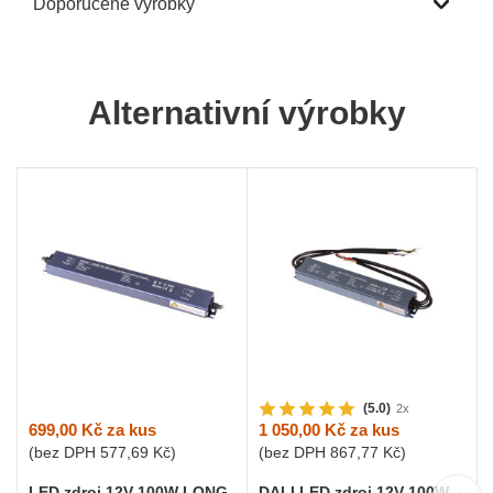
Doporučené výrobky
Alternativní výrobky
(5.0)
2x
699,00 Kč
za kus
1 050,00 Kč
za kus
(bez DPH
577,69 Kč
)
(bez DPH
867,77 Kč
)
LED zdroj 12V 100W LONG-
DALI LED zdroj 12V 100W