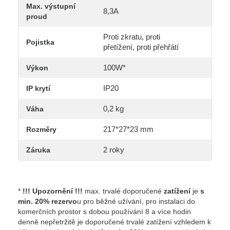
Max. výstupní
8,3A
proud
Proti zkratu, proti
Pojistka
přetížení, proti přehřátí
100W*
Výkon
IP20
IP krytí
0,2 kg
Váha
217*27*23 mm
Rozměry
2 roky
Záruka
*
!!! Upozornění !!!
max. trvalé doporučené
zatížení
je
s
min. 20% rezervo
u pro běžné užívání, pro instalaci do
komerčních prostor s dobou používání 8 a více hodin
denně nepřetržitě je doporučené trvalé zatížení vzhledem k