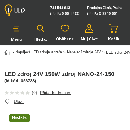
734 543 813
Prodejna Žitná, Praha
(Po-Pá 8:00-17:00
)
(Po-Pá 8:00-18:00
)
Oblíbené
Můj účet
Košík
Menu
Hledat
Hledat v produktech
Napájecí LED zdroje a trafa
Napájecí zdroje 24V
>
>
>
LED zdroj 24
LED zdroj 24V 150W zdroj NANO-24-150
(id kód:
056733
)
(0)
Přidat hodnocení
Uložit
Novinka