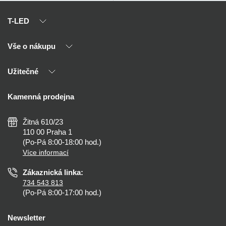
T-LED
Vše o nákupu
O nás
Naši partneři
Užitečné
Výhody T-LED
Kontakty
Doprava a platba
Kalkulačky
Kamenná prodejna
Reklamace a vrácení
Montáž
Tipy, rady a instalace
Všeobecné obchodní podmínky
Nejčastější dotazy
Žitná 610/23
Zásady ochrany soukromí
Než koupíte
110 00 Praha 1
Nastavení cookies
(Po-Pá 8:00-18:00 hod.)
Osvětlení dle místnosti
Více informací
Prohlášení o přístupnosti
Zákaznická linka:
734 543 813
(Po-Pá 8:00-17:00 hod.)
Newsletter