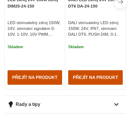
DIM20-24-150
DT6 DA-24-150
LED stmívatelný zdroj 150W,
DALI stmívatelný LED zdroj
24V, stmívání signálem 0-
150W, 24V, IP67, stmívání
10V, 1-10V, 10V PWM,
DALI DT6, PUSH DIM, 0-10V,
TRIAK nebo R (0-100k Ohm),
1-10V, 10V PWM nebo R (0-
IP20
100k Ohm)
Skladem
Skladem
PŘEJÍT NA PRODUKT
PŘEJÍT NA PRODUKT
Rady a tipy