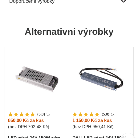
Doporučené výrobky
Alternativní výrobky
(5.0)
(5.0)
3x
1x
850,00 Kč
za kus
1 150,00 Kč
za kus
(bez DPH
702,48 Kč
)
(bez DPH
950,41 Kč
)
LED zdroj 24V 150W zdroj
DALI LED zdroj 24V 150W