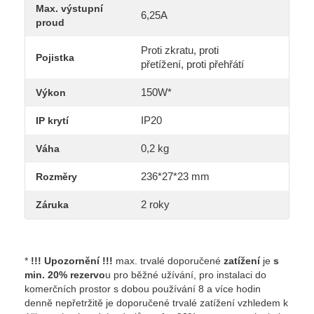
Max. výstupní
6,25A
proud
Proti zkratu, proti
Pojistka
přetížení, proti přehřátí
150W*
Výkon
IP20
IP krytí
0,2 kg
Váha
236*27*23 mm
Rozměry
2 roky
Záruka
*
!!! Upozornění !!!
max. trvalé doporučené
zatížení
je
s
min. 20% rezervo
u pro běžné užívání, pro instalaci do
komerčních prostor s dobou používání 8 a více hodin
denně nepřetržitě je doporučené trvalé zatížení vzhledem k