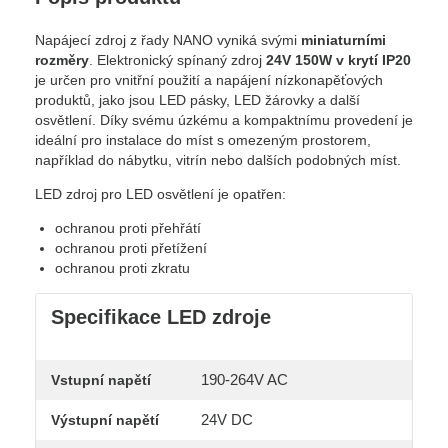
Napájecí zdroj z řady NANO vyniká svými
miniaturními
rozměry
. Elektronický spínaný zdroj
24V 150W v krytí IP20
je určen pro vnitřní použití a napájení nízkonapěťových
produktů, jako jsou LED pásky, LED žárovky a další
osvětlení. Díky svému úzkému a kompaktnímu provedení je
ideální pro instalace do míst s omezeným prostorem,
například do nábytku, vitrín nebo dalších podobných míst.
LED zdroj pro LED osvětlení je opatřen:
ochranou proti přehřátí
ochranou proti přetížení
ochranou proti zkratu
Specifikace LED zdroje
190-264V AC
Vstupní napětí
24V DC
Výstupní napětí