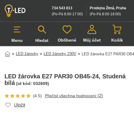
734 543 813
Prodejna Žitná, Praha
(Po-Pá 8:00-17:00
)
(Po-Pá 8:00-18:00
)
Oblíbené
Můj účet
Košík
Menu
Hledat
Hledat v produktech
LED žárovky
LED žárovky 230V
>
>
>
LED žárovka E27 PAR30 OB4
LED žárovka E27 PAR30 OB45-24
, Studená
bílá
(id kód:
032609
)
(2)
(4.5)
Přečíst všechna hodnocení
Uložit