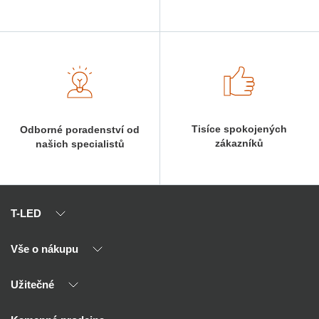
Tisíce spokojených
Odborné poradenství od
zákazníků
našich specialistů
T-LED
Vše o nákupu
O nás
Naši partneři
Užitečné
Výhody T-LED
Kontakty
Doprava a platba
Kalkulačky