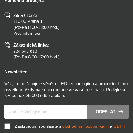
Kamenná prodejna
Reklamace a vrácení
Montáž
Tipy, rady a instalace
Všeobecné obchodní podmínky
Nejčastější dotazy
Žitná 610/23
Zásady ochrany soukromí
Než koupíte
110 00 Praha 1
Nastavení cookies
(Po-Pá 8:00-18:00 hod.)
Osvětlení dle místnosti
Více informací
Prohlášení o přístupnosti
Zákaznická linka:
734 543 813
(Po-Pá 8:00-17:00 hod.)
Newsletter
Vše, co potřebujete vědět o LED technologiích a produktech pro
osvětlení. Vždy na konci měsíce ve vašem e-mailu. Přidejte se
k více než 25 000 odběratelům.
Váš e-mail
ODESLAT
Zaškrtnutím souhlasíte s
obchodními podmínkami
a
GDPR
.