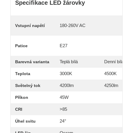
Specifikace LED žárovky
180-260V AC
Vstupní napětí
E27
Patice
Teplá bílá
Denní bílá
Barevná varianta
3000K
4500K
Teplota
4200lm
4250lm
Světelný tok
45W
Příkon
>85
CRI
24°
Úhel svitu
Osram