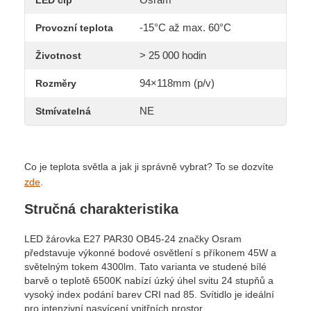
LED čip
-15°C až max. 60°C
Provozní teplota
> 25 000 hodin
Životnost
94×118mm (p/v)
Rozměry
NE
Stmívatelná
Co je teplota světla a jak ji správně vybrat? To se dozvíte
zde
.
Stručná charakteristika
LED žárovka E27 PAR30 OB45-24 značky Osram
představuje výkonné bodové osvětlení s příkonem 45W a
světelným tokem 4300lm. Tato varianta ve studené bílé
barvě o teplotě 6500K nabízí úzký úhel svitu 24 stupňů a
vysoký index podání barev CRI nad 85. Svítidlo je ideální
pro intenzivní nasvícení vnitřních prostor.