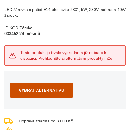
LED žárovka s paticí E14 úhel svitu 230˚, 5W, 230V, náhrada 40W
žárovky
ID KÓD:
Záruka:
033452
24 měsíců
Tento produkt je trvale vyprodán a již nebude k
dispozici. Prohlédněte si alternativní produkty níže.
VYBRAT ALTERNATIVU
Doprava zdarma od 3 000 Kč