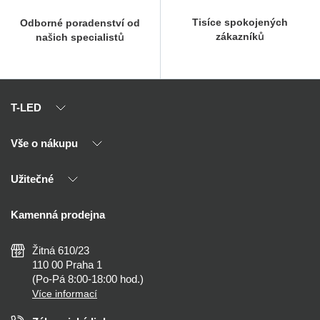
Tisíce spokojených
Odborné poradenství od
zákazníků
našich specialistů
T-LED
Vše o nákupu
O nás
Naši partneři
Užitečné
Výhody T-LED
Kontakty
Doprava a platba
Kalkulačky
Kamenná prodejna
Reklamace a vrácení
Montáž
Tipy, rady a instalace
Všeobecné obchodní podmínky
Nejčastější dotazy
Žitná 610/23
Zásady ochrany soukromí
Než koupíte
110 00 Praha 1
Nastavení cookies
(Po-Pá 8:00-18:00 hod.)
Osvětlení dle místnosti
Více informací
Prohlášení o přístupnosti