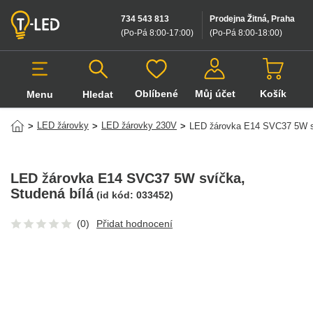
734 543 813
Prodejna Žitná, Praha
(Po-Pá 8:00-17:00
)
(Po-Pá 8:00-18:00
)
Oblíbené
Můj účet
Košík
Menu
Hledat
Hledat v produktech
LED žárovky
LED žárovky 230V
>
>
>
LED žárovka E14 SVC37 5W s
LED žárovka E14 SVC37 5W svíčka
,
Studená bílá
(id kód:
033452
)
(0)
Přidat hodnocení