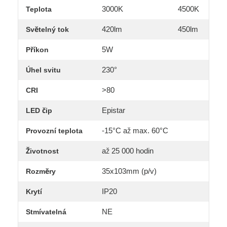
3000K
4500K
Teplota
420lm
450lm
Světelný tok
5W
Příkon
230°
Úhel svitu
>80
CRI
Epistar
LED čip
-15°C až max. 60°C
Provozní teplota
až 25 000 hodin
Životnost
35x103mm (p/v)
Rozměry
IP20
Krytí
NE
Stmívatelná