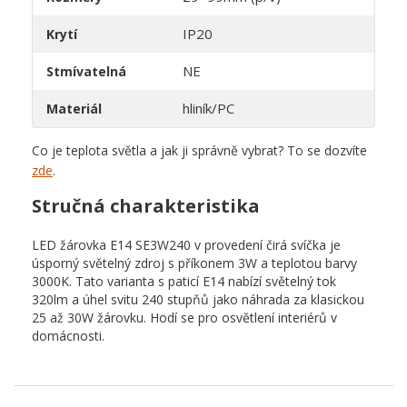
IP20
Krytí
NE
Stmívatelná
hliník/PC
Materiál
Co je teplota světla a jak ji správně vybrat? To se dozvíte
zde
.
Stručná charakteristika
LED žárovka E14 SE3W240 v provedení čirá svíčka je
úsporný světelný zdroj s příkonem 3W a teplotou barvy
3000K. Tato varianta s paticí E14 nabízí světelný tok
320lm a úhel svitu 240 stupňů jako náhrada za klasickou
25 až 30W žárovku. Hodí se pro osvětlení interiérů v
domácnosti.