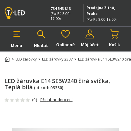
Prodejna Žitná,
734 543 813
(Po-Pá 8:00-
Praha
17:00
)
(Po-Pá 8:00-18:00
)
Oblíbené
Můj účet
Košík
Menu
Hledat
Hledat v produktech
>
LED žárovky
>
LED žárovky 230V
>
LED žárovka E14 SE3W240 čirá
LED žárovka E14 SE3W240 čirá svíčka
,
Teplá bílá
(id kód:
03330
)
(0)
Přidat hodnocení