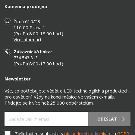
Doprava a platba
Kalkulačky
Kamenná prodejna
Reklamace a vrácení
Montáž
Tipy, rady a instalace
Všeobecné obchodní podmínky
Nejčastější dotazy
Žitná 610/23
Zásady ochrany soukromí
Než koupíte
110 00 Praha 1
Nastavení cookies
(Po-Pá 8:00-18:00 hod.)
Osvětlení dle místnosti
Více informací
Prohlášení o přístupnosti
Zákaznická linka:
734 543 813
(Po-Pá 8:00-17:00 hod.)
Newsletter
Vše, co potřebujete vědět o LED technologiích a produktech
pro osvětlení. Vždy na konci měsíce ve vašem e-mailu.
Přidejte se k více než 25 000 odběratelům.
Váš e-mail
ODESLAT
Zaškrtnutím souhlasíte s
obchodními podmínkami
a
GDPR
.