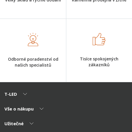
Tisíce spokojených
Odborné poradenství od
zákazníků
našich specialistů
T-LED
Vše o nákupu
O nás
Naši partneři
Užitečné
Výhody T-LED
Kontakty