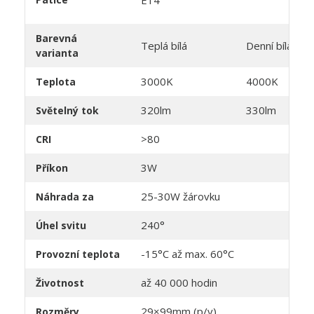
E14
Barevná
Teplá bílá
Denní bílá
varianta
3000K
4000K
Teplota
320lm
330lm
Světelný tok
>80
CRI
3W
Příkon
25-30W žárovku
Náhrada za
240°
Úhel svitu
-15°C až max. 60°C
Provozní teplota
až 40 000 hodin
Životnost
29×99mm (p/v)
Rozměry