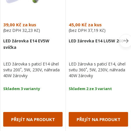
39,00 Kč
za kus
45,00 Kč
za kus
(bez DPH
32,23 Kč
)
(bez DPH
37,19 Kč
)
LED žárovka E14 EV5W
LED žárovka E14 LU5W 260°
svíčka
LED žárovka s paticí E14 úhel
LED žárovka s paticí E14, úhel
svitu 200˚, 5W, 230V, náhrada
svitu 360˚, 5W, 230V, náhrada
40W žárovky
40W žárovky
Skladem 3 varianty
Skladem 2 ze 3 variant
PŘEJÍT NA PRODUKT
PŘEJÍT NA PRODUKT