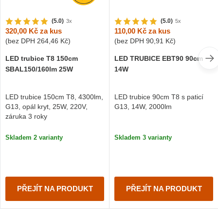
(5.0)
(5.0)
3x
5x
320,00 Kč
za kus
110,00 Kč
za kus
(bez DPH
264,46 Kč
)
(bez DPH
90,91 Kč
)
LED trubice T8 150cm
LED TRUBICE EBT90 90cm
SBAL150/160lm 25W
14W
LED trubice 150cm T8, 4300lm,
LED trubice 90cm T8 s paticí
G13, opál kryt, 25W, 220V,
G13, 14W, 2000lm
záruka 3 roky
Skladem 2 varianty
Skladem 3 varianty
PŘEJÍT NA PRODUKT
PŘEJÍT NA PRODUKT