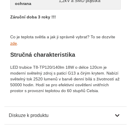
1,2kV a SMD pojistka
ochrana
Záruční doba 3 roky !!!
Co je teplota světla a jak ji správně vybrat? To se dozvíte
zde
.
Stručná charakteristika
LED trubice T8-TP120/140lm 18W o délce 120cm je
moderní světelný zdroj s paticí G13 a čirým krytem. Nabízí
světelný tok 2520 lumenů v barvě denní bílá s životností až
50000 hodin. Hodí se pro efektivní osvětlení vnitřních
prostor s provozní teplotou do 60 stupňů Celsia.
Diskuze k produktu