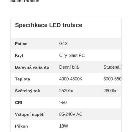
balení trubice!
Specifikace LED trubice
G13
Patice
Čirý plast PC
Kryt
Denní bílá
Studená bílá
Barevná varianta
4000-4500K
6000-6500K
Teplota
2520lm
2600lm
Světelný tok
>80
CRI
85-240V AC
Vstupní napětí
18W
Příkon