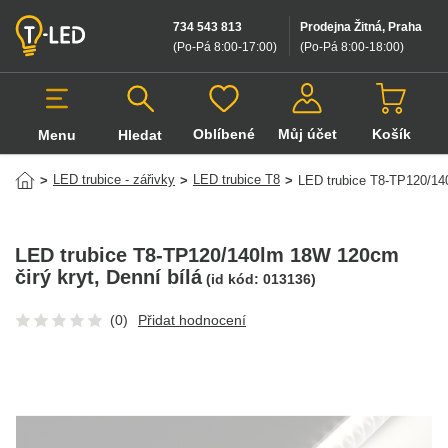
734 543 813
Prodejna Žitná, Praha
(Po-Pá 8:00-17:00
)
(Po-Pá 8:00-18:00
)
Oblíbené
Můj účet
Košík
Menu
Hledat
Hledat v produktech
LED trubice - zářivky
LED trubice T8
>
>
>
LED trubice T8-TP120/14
LED trubice T8-TP120/140lm 18W 120cm
čirý kryt
, Denní bílá
(id kód:
013136
)
(0)
Přidat hodnocení