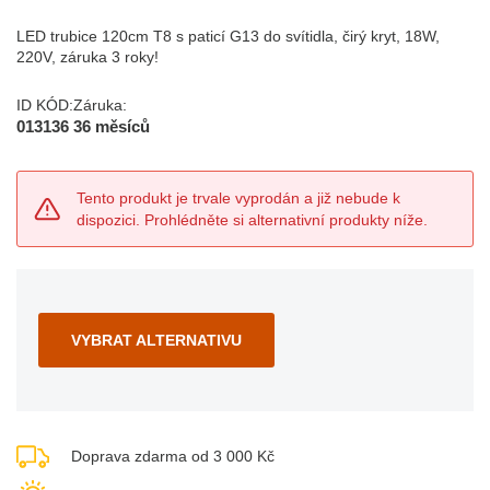
LED trubice 120cm T8 s paticí G13 do svítidla, čirý kryt, 18W,
220V, záruka 3 roky!
ID KÓD:
Záruka:
013136
36 měsíců
Tento produkt je trvale vyprodán a již nebude k
dispozici. Prohlédněte si alternativní produkty níže.
VYBRAT ALTERNATIVU
Doprava zdarma od 3 000 Kč