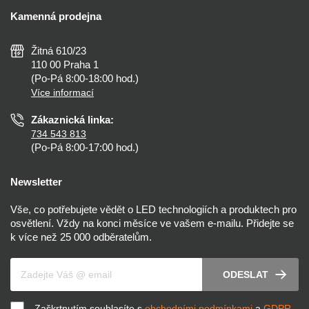
Doprava a platba
Kalkulačky
Kamenná prodejna
Reklamace a vrácení
Montáž
Tipy, rady a instalace
Všeobecné obchodní podmínky
Nejčastější dotazy
Žitná 610/23
Zásady ochrany soukromí
Než koupíte
110 00 Praha 1
Nastavení cookies
(Po-Pá 8:00-18:00 hod.)
Osvětlení dle místnosti
Více informací
Prohlášení o přístupnosti
Zákaznická linka:
734 543 813
(Po-Pá 8:00-17:00 hod.)
Newsletter
Vše, co potřebujete vědět o LED technologiích a produktech pro
osvětlení. Vždy na konci měsíce ve vašem e-mailu. Přidejte se
k více než 25 000 odběratelům.
Váš e-mail
ODESLAT
Zaškrtnutím souhlasíte s
obchodními podmínkami
a
GDPR
.