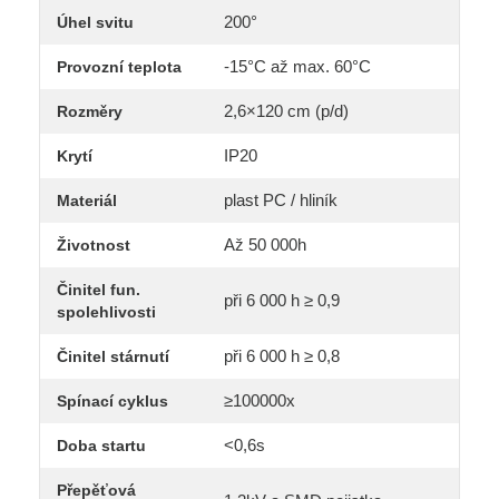
200°
Úhel svitu
-15°C až max. 60°C
Provozní teplota
2,6×120 cm (p/d)
Rozměry
IP20
Krytí
plast PC / hliník
Materiál
Až 50 000h
Životnost
Činitel fun.
při 6 000 h ≥ 0,9
spolehlivosti
při 6 000 h ≥ 0,8
Činitel stárnutí
≥100000x
Spínací cyklus
<0,6s
Doba startu
Přepěťová