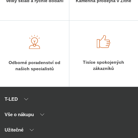
Velký sklad a rychlé dodání
Kamenná prodejna v Žitné
Tisíce spokojených
Odborné poradenství od
zákazníků
našich specialistů
T-LED
Vše o nákupu
O nás
Naši partneři
Užitečné
Výhody T-LED
Kontakty