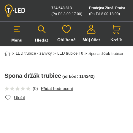
734 543 813
Prodejna Žitná, Praha
(Po-Pá 8:00-17:00
)
(Po-Pá 8:00-18:00
)
Oblíbené
Můj účet
Košík
Menu
Hledat
Hledat v produktech
LED trubice - zářivky
LED trubice T8
>
>
>
Spona držák trubice
Spona držák trubice
(id kód:
114242
)
(0)
Přidat hodnocení
Uložit