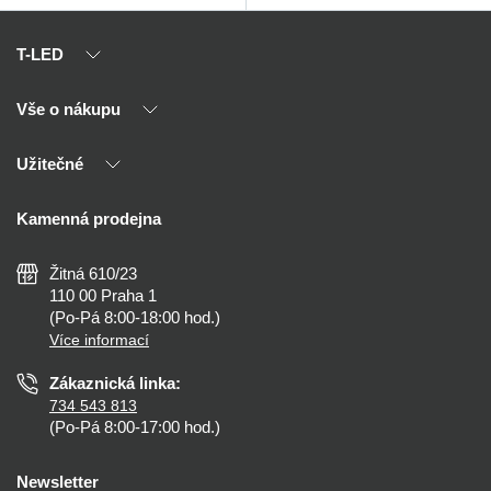
T-LED
Vše o nákupu
O nás
Naši partneři
Užitečné
Výhody T-LED
Kontakty
Doprava a platba
Kalkulačky
Kamenná prodejna
Reklamace a vrácení
Montáž
Tipy, rady a instalace
Všeobecné obchodní podmínky
Nejčastější dotazy
Žitná 610/23
Zásady ochrany soukromí
Než koupíte
110 00 Praha 1
Nastavení cookies
(Po-Pá 8:00-18:00 hod.)
Osvětlení dle místnosti
Více informací
Prohlášení o přístupnosti
Zákaznická linka:
734 543 813
(Po-Pá 8:00-17:00 hod.)
Newsletter