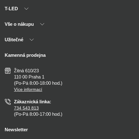
T-LED
Vše o nákupu
O nás
Naši partneři
Užitečné
Výhody T-LED
Kontakty
Doprava a platba
Kalkulačky
Kamenná prodejna
Reklamace a vrácení
Montáž
Tipy, rady a instalace
Všeobecné obchodní podmínky
Nejčastější dotazy
Žitná 610/23
Zásady ochrany soukromí
Než koupíte
110 00 Praha 1
Nastavení cookies
(Po-Pá 8:00-18:00 hod.)
Osvětlení dle místnosti
Více informací
Prohlášení o přístupnosti
Zákaznická linka:
734 543 813
(Po-Pá 8:00-17:00 hod.)
Newsletter