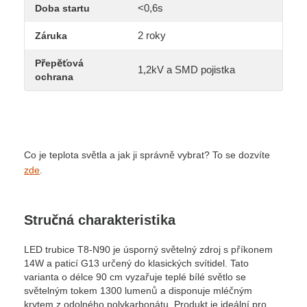
<0,6s
Doba startu
2 roky
Záruka
Přepěťová
1,2kV a SMD pojistka
ochrana
Co je teplota světla a jak ji správně vybrat? To se dozvíte
zde
.
Stručná charakteristika
LED trubice T8-N90 je úsporný světelný zdroj s příkonem
14W a paticí G13 určený do klasických svítidel. Tato
varianta o délce 90 cm vyzařuje teplé bílé světlo se
světelným tokem 1300 lumenů a disponuje mléčným
krytem z odolného polykarbonátu. Produkt je ideální pro