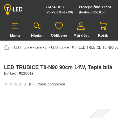
734 543 813
Prodejna Žitná, Praha
(Po-Pá 8:00-17:00
)
(Po-Pá 8:00-18:00
)
Oblíbené
Můj účet
Košík
Menu
Hledat
Hledat v produktech
LED trubice - zářivky
LED trubice T8
>
>
>
LED TRUBICE T8-N90 9
LED TRUBICE T8-N90 90cm 14W
, Teplá bílá
(id kód:
012061
)
(0)
Přidat hodnocení