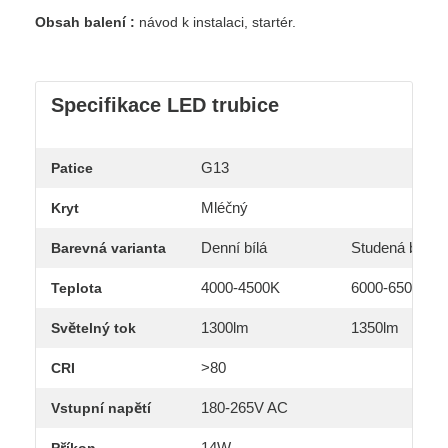
Obsah balení :
návod k instalaci, startér.
Specifikace LED trubice
G13
Patice
Mléčný
Kryt
Denní bílá
Studená bílá
Barevná varianta
4000-4500K
6000-6500K
Teplota
1300lm
1350lm
Světelný tok
>80
CRI
180-265V AC
Vstupní napětí
14W
Příkon