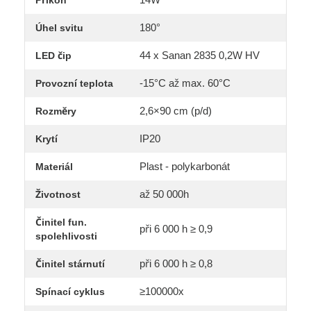
180°
Úhel svitu
44 x Sanan 2835 0,2W HV
LED čip
-15°C až max. 60°C
Provozní teplota
2,6×90 cm (p/d)
Rozměry
IP20
Krytí
Plast - polykarbonát
Materiál
až 50 000h
Životnost
Činitel fun.
při 6 000 h ≥ 0,9
spolehlivosti
při 6 000 h ≥ 0,8
Činitel stárnutí
≥100000x
Spínací cyklus