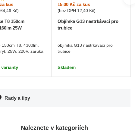
15,00 Kč
za kus
za kus
(bez DPH
12,40 Kč
)
264,46 Kč
)
Objímka G13 nastrkávací pro
ce T8 150cm
trubice
160lm 25W
objímka G13 nastrkávací pro
e 150cm T8, 4300lm,
trubice
kryt, 25W, 220V, záruka
Skladem
 varianty
Rady a tipy
Naleznete v kategoriích