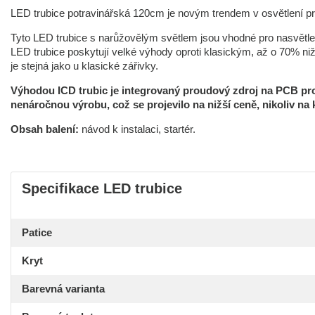
LED trubice potravinářská 120cm je novým trendem v osvětlení prod
Tyto LED trubice s narůžovělým světlem jsou vhodné pro nasvětl
LED trubice poskytují velké výhody oproti klasickým, až o 70% niž
je stejná jako u klasické zářivky.
Výhodou ICD trubic je integrovaný proudový zdroj na PCB pro
nenáročnou výrobu, což se projevilo na nižší ceně, nikoliv na k
Obsah balení:
návod k instalaci, startér.
Specifikace LED trubice
Patice
Kryt
Barevná varianta