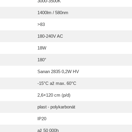
3000-3500K
1400lm / 580nm
>83
180-240V AC
18W
180°
Sanan 2835 0,2W HV
-15°C až max. 60°C
2,6×120 cm (p/d)
plast - polykarbonát
IP20
až 50 000h