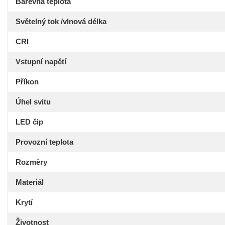
Barevná teplota
Světelný tok /vlnová délka
CRI
Vstupní napětí
Příkon
Úhel svitu
LED čip
Provozní teplota
Rozměry
Materiál
Krytí
Životnost