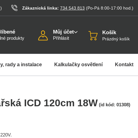
.
)
Zákaznická linka:
734 543 813
(Po-Pá 8:00-17:00
hod.
)
líbené
Můj účet
Košík
né produkty
Přihlásit
Prázdný košík
y, rady a instalace
Kalkulačky osvětlení
Kontakt
ářská ICD 120cm 18W
(id kód:
01308
)
 220V.