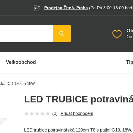
Prodejna Žitná, Praha
(Po-Pá 8:00-18:00
hod
Ob
žád
Velkoobchod
Tip
řská ICD 120cm 18W
LED TRUBICE potravin
(0)
Přidat hodnocení
LED trubice potravinářská 120cm T8 s paticí G13, 18W,