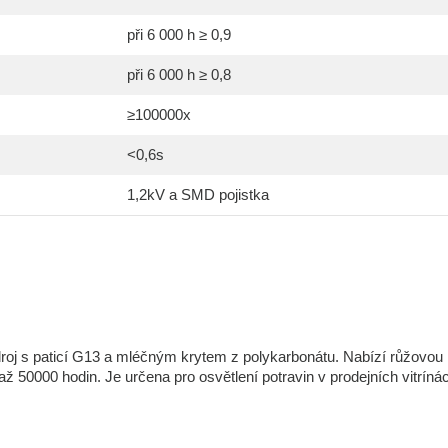
při 6 000 h ≥ 0,9
při 6 000 h ≥ 0,8
≥100000x
<0,6s
1,2kV a SMD pojistka
roj s paticí G13 a mléčným krytem z polykarbonátu. Nabízí růžovou
ž 50000 hodin. Je určena pro osvětlení potravin v prodejních vitríná