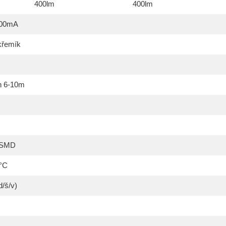
400lm
400lm
600mA
křemík
h 6-10m
5SMD
0°C
/š/v)