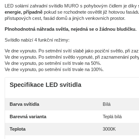
LED solární zahradní svítidlo MURO s pohybovým čidlem je díky
energie, případně
pokud se rozhodnete osvětlit již hotovou fasád
přístupových cest, fasád domů a jiných venkovních prostor.
Plnohodnotná náhrada světla, nejedná se o žádnou bludičku.
Svítidlo nabízí 4 funkční režimy:
Ve dne vypnuto. Po setmění svítí slabě jako poziční světlo, při 
Ve dne vypnuto. Po setmění světlo vypnuté, při zaznamenání pohy
Ve dne vypnuto, po setmění svítí trvale na 50%.
Ve dne vypnuto, po setmění svítí trvale na 100%.
Specifikace LED svítidla
Barva svítidla
Bílá
Barevná varianta
Teplá bílá
Teplota
3000K