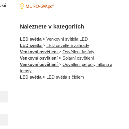
cké
MURO-5W.pdf
Naleznete v kategoriích
LED světla
>
Venkovní svítidla LED
LED světla
>
LED osvětlení zahrady
Venkovní osvětlení
>
Osvětlení fasády
Venkovní osvětlení
>
Solární osvětlení
Venkovní osvětlení
>
Osvětlení pergoly, altánu a
terasy
LED světla
>
LED světla s čidlem