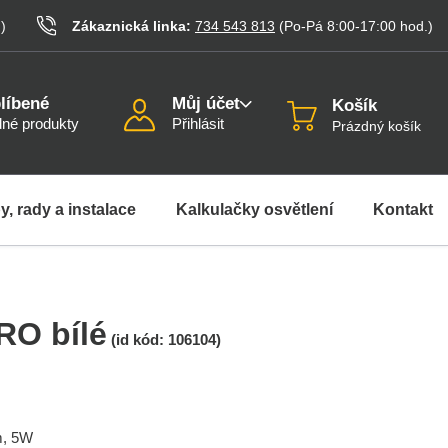
.
)
Zákaznická linka:
734 543 813
(Po-Pá 8:00-17:00
hod.
)
líbené
Můj účet
Košík
né produkty
Přihlásit
Prázdný košík
y, rady a instalace
Kalkulačky osvětlení
Kontakt
RO bílé
(id kód:
106104
)
m, 5W