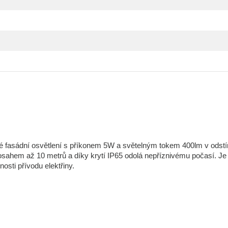
é fasádní osvětlení s příkonem 5W a světelným tokem 400lm v odst
dosahem až 10 metrů a díky krytí IP65 odolá nepříznivému počasí. Je
osti přívodu elektřiny.