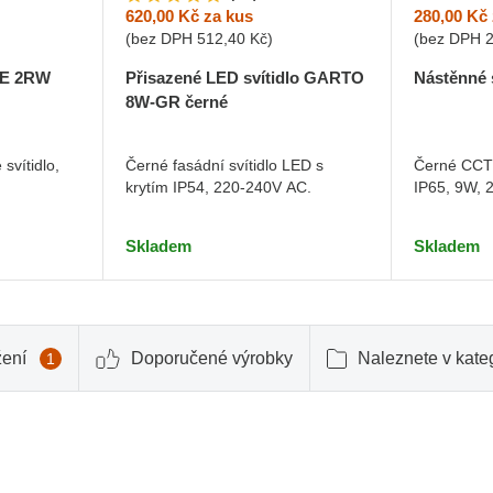
280,00 Kč
620,00 Kč
za kus
(bez DPH
(bez DPH
512,40 Kč
)
Nástěnné 
ITE 2RW
Přisazené LED svítidlo GARTO
8W-GR černé
Černé CCT 
svítidlo,
Černé fasádní svítidlo LED s
IP65, 9W, 
krytím IP54, 220-240V AC.
Skladem
Skladem
žení
Doporučené výrobky
Naleznete v kateg
1