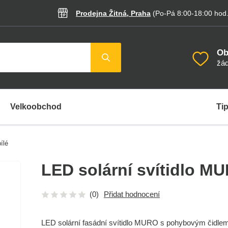
Prodejna Žitná, Praha
(Po-Pá 8:00-18:00
hod
Ob
žád
Velkoobchod
Tip
ílé
LED solární svítidlo MU
(0)
Přidat hodnocení
LED solární fasádní svítidlo MURO s pohybovým čidle