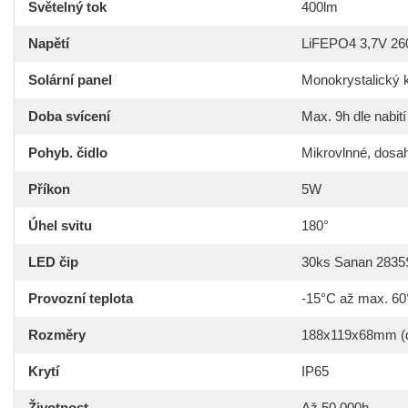
Světelný tok
400lm
Napětí
LiFEPO4 3,7V 2
Solární panel
Monokrystalický 
Doba svícení
Max. 9h dle nabití
Pohyb. čidlo
Mikrovlnné, dosa
Příkon
5W
Úhel svitu
180°
LED čip
30ks Sanan 283
Provozní teplota
-15°C až max. 6
Rozměry
188x119x68mm (d
Krytí
IP65
Životnost
Až 50 000h