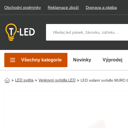
Obchodní podmínky
Reklamace zboží
Doprava a platba
Hledat v produktech
Všechny kategorie
Novinky
Výprodej
LED světla
Venkovní svítidla LED
>
>
>
LED solární svítidlo MURO b