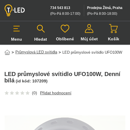
734 543 813
Prodejna Žitná, Praha
(Po-Pá 8:00-17:00
)
(Po-Pá 8:00-18:00
)
Oblíbené
Můj účet
Košík
Menu
Hledat
Hledat v produktech
Průmyslová LED svítidla
>
>
LED průmyslové svítidlo UFO100W
LED průmyslové svítidlo UFO100W
, Denní
bílá
(id kód:
107209
)
(0)
Přidat hodnocení