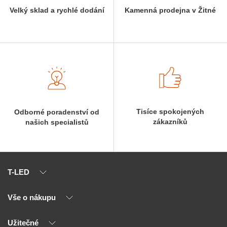
Velký sklad a rychlé dodání
Kamenná prodejna v Žitné
Tisíce spokojených
Odborné poradenství od
zákazníků
našich specialistů
T-LED
Vše o nákupu
O nás
Naši partneři
Užitečné
Výhody T-LED