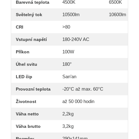
4500K
6500K
Barevná teplota
10500lm
10600lm
Světelný tok
>80
CRI
180-240V AC
Vstupní napětí
100W
Příkon
180°
Úhel svitu
San’an
LED čip
-20°C až max. 60°C
Provozní teplota
až 50 000 hodin
Životnost
2,2kg
Váha netto
3,2kg
Váha brutto
290x141mm
Rozměry