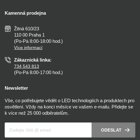
Kontakty
Doprava a platba
Kalkulačky
Kamenná prodejna
Reklamace a vrácení
Montáž
Tipy, rady a instalace
Všeobecné obchodní podmínky
Nejčastější dotazy
Žitná 610/23
Zásady ochrany soukromí
Než koupíte
110 00 Praha 1
Nastavení cookies
(Po-Pá 8:00-18:00 hod.)
Osvětlení dle místnosti
Více informací
Prohlášení o přístupnosti
Zákaznická linka:
734 543 813
(Po-Pá 8:00-17:00 hod.)
Newsletter
Vše, co potřebujete vědět o LED technologiích a produktech pro
osvětlení. Vždy na konci měsíce ve vašem e-mailu. Přidejte se
k více než 25 000 odběratelům.
Váš e-mail
ODESLAT