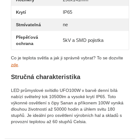
IP65
Krytí
ne
Stmívatelná
Přepěťová
5kV a SMD pojistka
ochrana
Co je teplota světla a jak ji správně vybrat? To se dozvíte
zde
.
Stručná charakteristika
LED průmyslové svítidlo UFO100W v barvě denní bílá
nabízí světelný tok 10500lm a vysoké krytí IP65. Toto
výkonné osvětlení s čipy Sanan a příkonem 100W vyniká
dlouhou životností až 50000 hodin a úhlem svitu 180
stupňů. Je ideální pro osvětlení výrobních hal a skladů s
provozní teplotou až 60 stupňů Celsia.