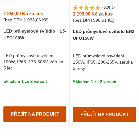
(5.0)
1x
1 250,00 Kč
za kus
1 199,00 Kč
za kus
(bez DPH
1 033,06 Kč
)
(bez DPH
990,91 Kč
)
LED průmyslové svítidlo HL5-
LED průmyslové svítidlo EH2-
UFO100W
UFO150W
LED průmyslové osvětlení
LED průmyslové osvětlení
100W, IP65, 176-305V, záruka
150W, IP65, 200-265V, záruka
5 let
2 roky
Skladem 1 ze 2 variant
Skladem 1 ze 2 variant
PŘEJÍT NA PRODUKT
PŘEJÍT NA PRODUKT